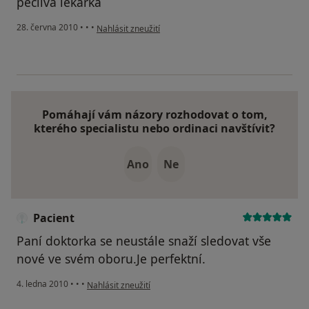
pečlivá lékařka
podle názoru uživatele Pacient
28. června 2010
•
•
•
Nahlásit zneužití
Pomáhají vám názory rozhodovat o tom,
kterého specialistu nebo ordinaci navštívit?
Ano
Ne
Pacient
Paní doktorka se neustále snaží sledovat vše
nové ve svém oboru.Je perfektní.
podle názoru uživatele Pacient
4. ledna 2010
•
•
•
Nahlásit zneužití