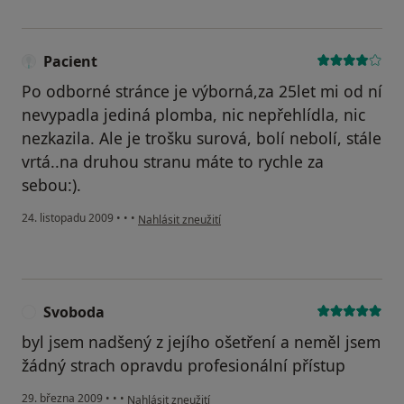
Pacient
Po odborné stránce je výborná,za 25let mi od ní
nevypadla jediná plomba, nic nepřehlídla, nic
nezkazila. Ale je trošku surová, bolí nebolí, stále
vrtá..na druhou stranu máte to rychle za
sebou:).
podle názoru uživatele Pacient
24. listopadu 2009
•
•
•
Nahlásit zneužití
Svoboda
S
byl jsem nadšený z jejího ošetření a neměl jsem
žádný strach opravdu profesionální přístup
podle názoru uživatele Svoboda
29. března 2009
•
•
•
Nahlásit zneužití