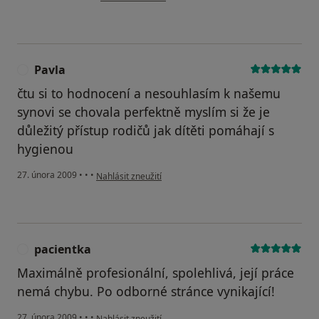
Pavla
P
čtu si to hodnocení a nesouhlasím k našemu
synovi se chovala perfektně myslím si že je
důležitý přístup rodičů jak dítěti pomáhají s
hygienou
podle názoru uživatele Pavla
27. února 2009
•
•
•
Nahlásit zneužití
pacientka
P
Maximálně profesionální, spolehlivá, její práce
nemá chybu. Po odborné stránce vynikající!
podle názoru uživatele pacientka
27. února 2009
•
•
•
Nahlásit zneužití