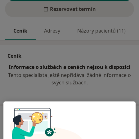
Rezervovat termín
Ceník
Adresy
Názory pacientů (11)
Ceník
Informace o službách a cenách nejsou k dispozici
Tento specialista ještě nepřidával žádné informace o
svých službách.
Adresa
Sam. ordinace PL - stomatologa
č.d. 383,
Dolní Újezd 56961