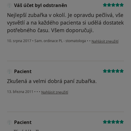
Váš účet byl odstraněn
Nejlepší zubařka v okolí. Je opravdu pečlivá, vše
vysvětlí a na každého pacienta si udělá dostatek
potřebného času. Všem doporučuji.
podle názoru uživatele V
10. srpna 2017
•
Sam. ordinace PL - stomatologa
•
•
Nahlásit zneužití
Pacient
Zkušená a velmi dobrá paní zubařka.
podle názoru uživatele Pacient
13. března 2011
•
•
•
Nahlásit zneužití
Pacient