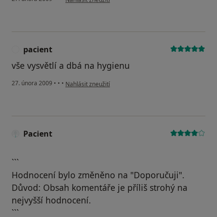
pacient
P
vše vysvětlí a dbá na hygienu
podle názoru uživatele pacient
27. února 2009
•
•
•
Nahlásit zneužití
Pacient
```
Hodnocení bylo změněno na "Doporučuji".
Důvod: Obsah komentáře je příliš strohý na
nejvyšší hodnocení.
```