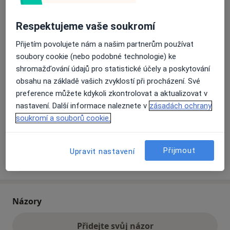
Respektujeme vaše soukromí
Přiblížit mapu
se otevře v nové záložce
Přijetím povolujete nám a našim partnerům používat
soubory cookie (nebo podobné technologie) ke
Dostupnost
Na této adrese online kalendář není aktivní
shromažďování údajů pro statistické účely a poskytování
Co mám v takové situaci udělat?
obsahu na základě vašich zvyklostí při procházení. Své
preference můžete kdykoli zkontrolovat a aktualizovat v
Způsoby platby (soukromé návštěvy)
nastavení. Další informace naleznete v
zásadách ochrany
Na teto adrese lékař přijímá pacienty na pojišťovnu
soukromí a souborů cookie.
Detaily
Přijmout
Upravit nastavení
Více
o adrese
Názory
Přidejte svůj názor