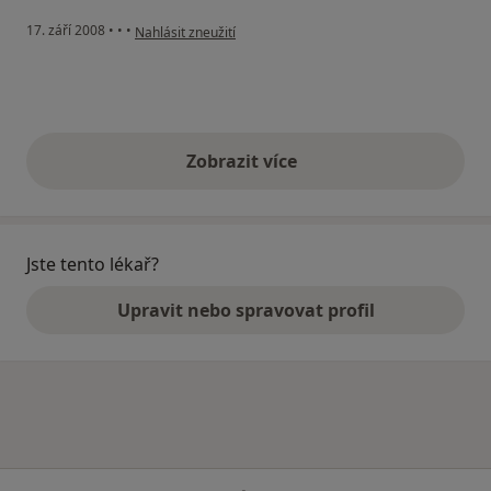
podle názoru uživatele Pacient
17. září 2008
•
•
•
Nahlásit zneužití
Zobrazit více
výše uvedené názory
Jste tento lékař?
Upravit nebo spravovat profil