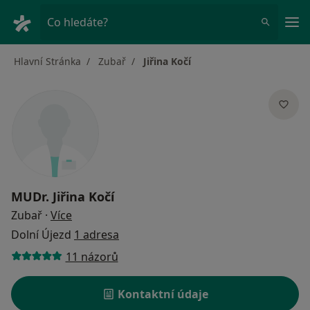
Hla
Co hledáte?
Hlavní Stránka
Zubař
Jiřina Kočí
MUDr.
Jiřina Kočí
o specializacích
Zubař
·
Více
Dolní Újezd
1 adresa
11 názorů
Kontaktní údaje