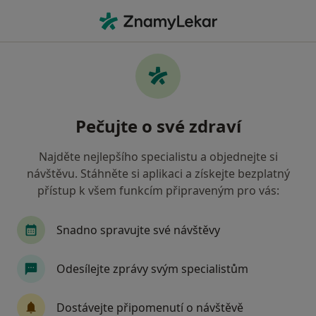
Hla
Zubař • Karviná, moravskoslezský
Filtry
• 1
Mapa
Doporučení zubaři s Oborová zdravotní
Pečujte o své zdraví
pojišťovna Karviná
Jak řadíme výsledky vyhledávání?
Najděte nejlepšího specialistu a objednejte si
návštěvu. Stáhněte si aplikaci a získejte bezplatný
přístup k všem funkcím připraveným pro vás:
Snadno spravujte své návštěvy
Odesílejte zprávy svým specialistům
MDDr. Jana Sílová
Dostávejte připomenutí o návštěvě
·
Více
Zubař