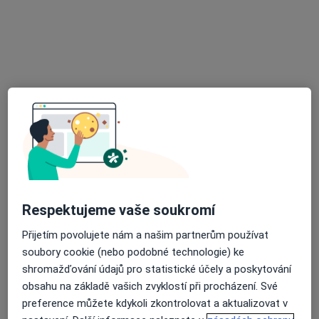
zubní ordinace
Tento specialista nenabízí online rezervaci termínu na této adrese.
Rezervovat termín
Respektujeme vaše soukromí
MUDr. Alena Mazalová
Přijetím povolujete nám a našim partnerům používat
Zubař
soubory cookie (nebo podobné technologie) ke
14 názorů
shromažďování údajů pro statistické účely a poskytování
Zdrav. středisko JÄKL a.s, Karviná
•
Mapa
obsahu na základě vašich zvyklostí při procházení. Své
Praktický lékař stomatolog
preference můžete kdykoli zkontrolovat a aktualizovat v