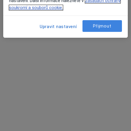
Tento specialista nenabízí online rezervaci termínu na této adrese.
nastavení. Další informace naleznete v
zásadách ochrany
soukromí a souborů cookie.
Rezervovat termín
Přijmout
Upravit nastavení
MUDr. Eva Kučerová
Zubař
16 názorů
Lidická 43, Havířov
•
Mapa
Zubní Ordinace, MUDr.Eva Kučerová, Lidická 43, Havířov-Šumbark
Tento specialista nenabízí online rezervaci termínu na této adrese.