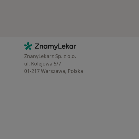
Kontakt
ZnamyLekar - Hlavní stránka
ZnanyLekarz Sp. z o.o.
ul. Kolejowa 5/7
01-217 Warszawa, Polska