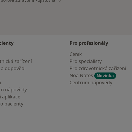
borová Zdravotní Pojišťovna
 města
Změna města
cienty
Pro profesionály
Ceník
nická zařízení
Pro specialisty
 a odpovědi
Pro zdravotnická zařízení
Noa Notes
Novinka
i
Centrum nápovědy
um nápovědy
 aplikace
ro pacienty