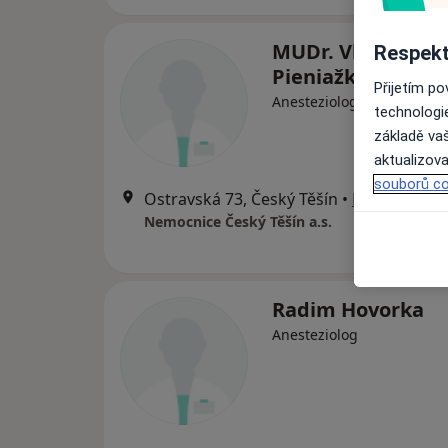
MUDr. Vladislava
Respekt
Pieniažková
Přijetím p
Anesteziolog, Internista
technologi
základě vaš
aktualizova
souborů co
Ostravská 73, Český Těšín
•
Mapa
Nemocnice Český Těšín a.s.
Radim Hovorka
Anesteziolog