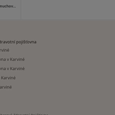
Nemocnice s Poliklinikou-v Karviné Ráj Vydmuchov, oddělení -ARO
dravotní pojišťovna
rviné
na v Karviné
vna v Karviné
 Karviné
Karviné
ají smlouvu s Oborová zdravotní pojišťovna