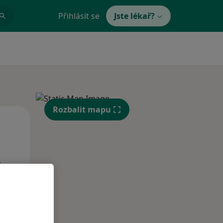
Přihlásit se
Jste lékař?
Rozbalit mapu
Po
Út
St
10 Srpen
11 Srpen
12 Srpen
i