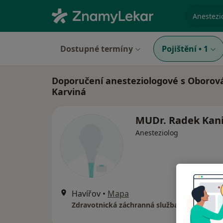
specializ
Dostupné termíny
Pojištění
•
1
Doporučení anesteziologové s Oborová
Karviná
MUDr. Radek Kan
Anesteziolog
Havířov
•
Mapa