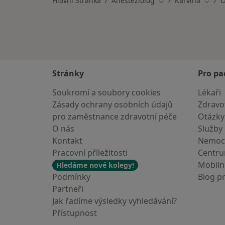
Hlavní Stránka
Anesteziolog
Karviná
O
Změna města
Změna
Stránky
Pro pa
Soukromí a soubory cookies
Lékaři
Zásady ochrany osobních údajů
Zdravot
pro zaměstnance zdravotní péče
Otázky
O nás
Služby
Kontakt
Nemoc
Pracovní příležitosti
Centr
Mobilní
Hledáme nové kolegy!
Podmínky
Blog p
Partneři
Jak řadíme výsledky vyhledávání?
Přístupnost