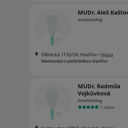
MUDr. Aleš Kašto
Anesteziolog
Dělnická 1132/24, Havířov
•
Mapa
Nemocnice s poliklinikou Havířov
MUDr. Radmila
Vojkůvková
Anesteziolog
1 názor