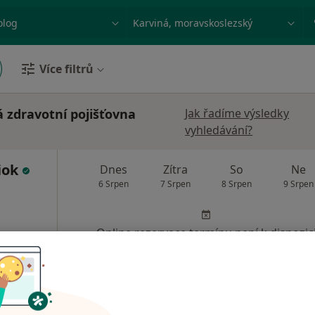
ace, nemoc nebo příjmení
Město nebo region
Více filtrů
 zdravotní pojišťovna
Jak řadíme výsledky
vyhledávání?
iok
Dnes
Zítra
So
Ne
6 Srpen
7 Srpen
8 Srpen
9 Srpen
Online rezervace termínu není k dispozic
Rezervovat termín
Zdravotnická záchranná služba Moravskoslezského kraje, p.o.