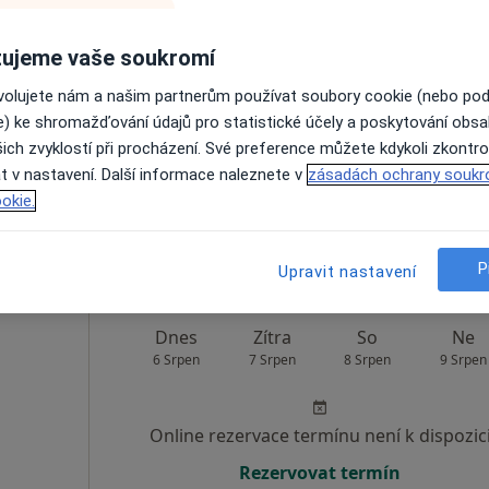
Dnes
Zítra
So
Ne
ujeme vaše soukromí
6 Srpen
7 Srpen
8 Srpen
9 Srpen
ovolujete nám a našim partnerům používat soubory cookie (nebo po
e) ke shromažďování údajů pro statistické účely a poskytování obs
ich zvyklostí při procházení. Své preference můžete kdykoli zkontro
Online rezervace termínu není k dispozic
t v nastavení. Další informace naleznete v
zásadách ochrany soukr
Rezervovat termín
okie.
P
Upravit nastavení
Dnes
Zítra
So
Ne
6 Srpen
7 Srpen
8 Srpen
9 Srpen
Online rezervace termínu není k dispozic
Rezervovat termín