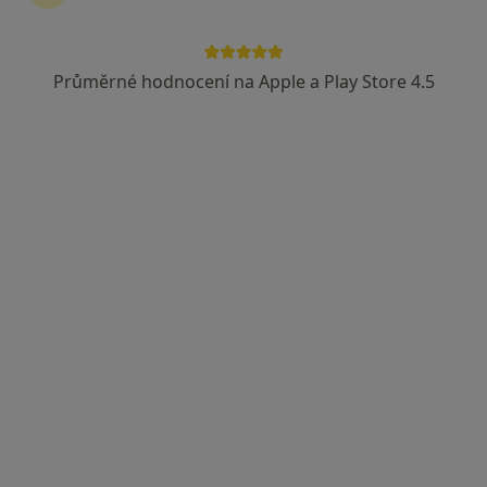
Průměrné hodnocení na Apple a Play Store 4.5
MUDr. Paula Dzurňáková
·
Více
Anesteziolog
Švédská 109/45, Slezská Ostrava
•
Mapa
Gastroenterologická ambulance - přijímáme nové pacienty
Tento specialista nenabízí online rezervaci termínu na této adrese.
Rezervovat termín