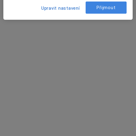
Přijmout
Dům zdraví Karvinská 5A/1534 (Ambulance), Havířov
•
Mapa
Upravit nastavení
Cleopatra Clinic - Klinika Plastické Chirurgie s.r.o. Ostrava
Tato klinika nemá specialisty s dostupnými termíny v online kalendáři
Zobrazit profil
Gastroenterologická ambulance -
přijímáme nové pacienty
Anesteziolog
25 názorů