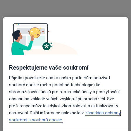
Anesteziolog
Havířov
•
Mapa
Zdravotnická záchranná služba Moravskoslezského kraje, p.o.
Tento specialista nenabízí online rezervaci termínu na této adrese.
Rezervovat termín
Respektujeme vaše soukromí
Přijetím povolujete nám a našim partnerům používat
soubory cookie (nebo podobné technologie) ke
shromažďování údajů pro statistické účely a poskytování
obsahu na základě vašich zvyklostí při procházení. Své
Cleopatra Clinic - Klinika Plastické
preference můžete kdykoli zkontrolovat a aktualizovat v
nastavení. Další informace naleznete v
zásadách ochrany
Chirurgie s.r.o. Ostrava
soukromí a souborů cookie.
·
Více
Anesteziolog, Ortoped, Plastický chirurg
29 názorů