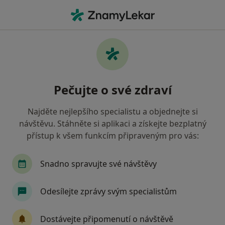
Hla
Anesteziolog • Karviná, moravskoslezský
Filtry
Mapa
Anesteziolog Karviná
Pečujte o své zdraví
Jak řadíme výsledky vyhledávání?
Najděte nejlepšího specialistu a objednejte si
návštěvu. Stáhněte si aplikaci a získejte bezplatný
Jakou pojišťovnu máte?
přístup k všem funkcím připraveným pro vás:
Oborová zdravotní pojišťovna
Vojenská zdravo
Snadno spravujte své návštěvy
Odesílejte zprávy svým specialistům
Dostávejte připomenutí o návštěvě