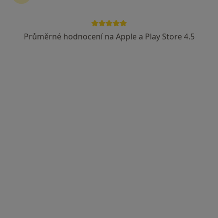
Průměrné hodnocení na Apple a Play Store 4.5
MUDr. Zuzana Kornelová
·
Více
Anesteziolog, Psychoterapeut
8. pěšího pluku 85, Frýdek-Místek
•
Mapa
Homeopatická a psychosomatická poradna
Tento specialista nenabízí online rezervaci termínu na této adrese.
Rezervovat termín