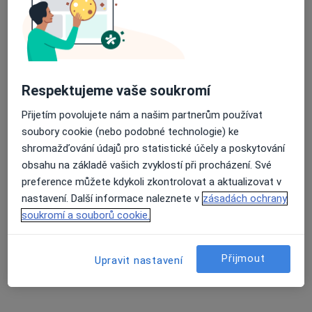
13 názorů
Hornosušská 1050/8, Havířov
•
Mapa
Praktický lékař
Tento specialista nenabízí online rezervaci termínu na této adrese.
Respektujeme vaše soukromí
Rezervovat termín
Přijetím povolujete nám a našim partnerům používat
soubory cookie (nebo podobné technologie) ke
shromažďování údajů pro statistické účely a poskytování
obsahu na základě vašich zvyklostí při procházení. Své
preference můžete kdykoli zkontrolovat a aktualizovat v
nastavení. Další informace naleznete v
zásadách ochrany
soukromí a souborů cookie.
MUDr. Radek Kaniok
Přijmout
Upravit nastavení
Anesteziolog
Havířov
•
Mapa