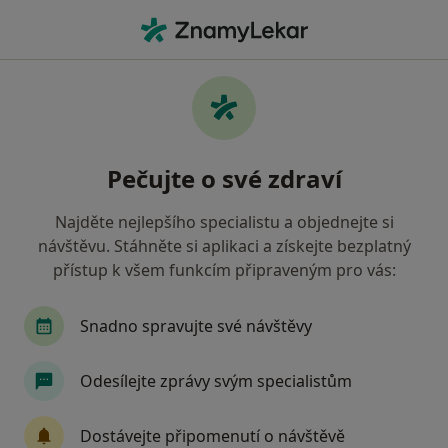
Hla
Anesteziolog • Frýdek-Místek, moravskoslezský
Filtry
Mapa
Anesteziolog Frýdek-Místek
Pečujte o své zdraví
Jak řadíme výsledky vyhledávání?
Najděte nejlepšího specialistu a objednejte si
návštěvu. Stáhněte si aplikaci a získejte bezplatný
Jakou pojišťovnu máte?
přístup k všem funkcím připraveným pro vás:
Oborová zdravotní pojišťovna
Vojenská zdravo
Snadno spravujte své návštěvy
Odesílejte zprávy svým specialistům
Dostávejte připomenutí o návštěvě