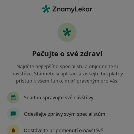
Hla
Anesteziolog • Bílovec, moravskoslezský
Filtry
Mapa
Anesteziolog Bílovec
Pečujte o své zdraví
Jak řadíme výsledky vyhledávání?
Najděte nejlepšího specialistu a objednejte si
návštěvu. Stáhněte si aplikaci a získejte bezplatný
Jakou pojišťovnu máte?
přístup k všem funkcím připraveným pro vás:
Snadno spravujte své návštěvy
Odesílejte zprávy svým specialistům
Dostávejte připomenutí o návštěvě