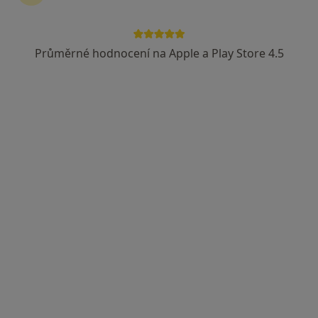
MUDr. Petr Beneš
Anesteziolog
Průměrné hodnocení na Apple a Play Store 4.5
6 názorů
17. listopadu 1790, Ostrava
•
Mapa
Fakultní nemocnice Ostrava
Tento specialista nenabízí online rezervaci termínu na této adrese.
Rezervovat termín
MUDr. Jitka Záthurecká