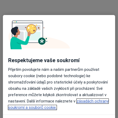
15 názorů
17. listopadu 1790, Ostrava
•
Mapa
Fakultní nemocnice Ostrava
Tato klinika nemá specialisty s dostupnými termíny v online kalendáři
Zobrazit profil
Respektujeme vaše soukromí
Přijetím povolujete nám a našim partnerům používat
soubory cookie (nebo podobné technologie) ke
shromažďování údajů pro statistické účely a poskytování
obsahu na základě vašich zvyklostí při procházení. Své
MUDr. Barbara Barabášová
preference můžete kdykoli zkontrolovat a aktualizovat v
nastavení. Další informace naleznete v
zásadách ochrany
Anesteziolog
soukromí a souborů cookie.
Havanská 6145/4A, Ostrava
•
Mapa
Silesia Medical s.r.o.