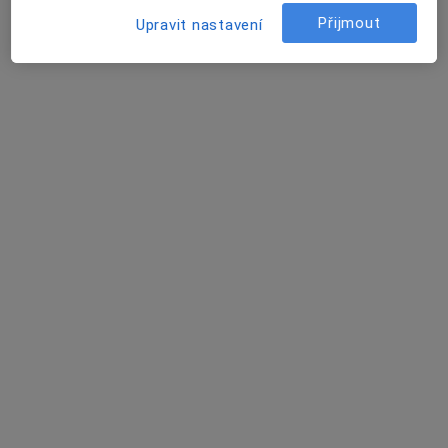
Přijmout
Upravit nastavení
Tento specialista nenabízí online rezervaci termínu na této adrese.
Rezervovat termín
MUDr. Šárka Harabišová
Anesteziolog
2 názory
Havanská 6145/4A, Ostrava
•
Mapa
Silesia Medical s.r.o.
Tento specialista nenabízí online rezervaci termínu na této adrese.