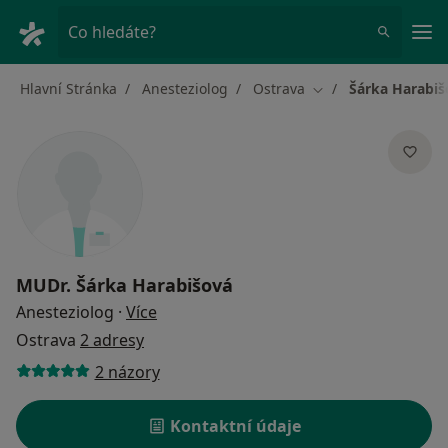
Hla
Co hledáte?
Hlavní Stránka
Anesteziolog
Ostrava
Šárka Harabiš
Změna města
MUDr.
Šárka Harabišová
o specializacích
Anesteziolog
·
Více
Ostrava
2 adresy
2 názory
Kontaktní údaje