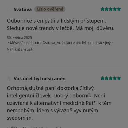
Svatava
Číslo ověřené
S
Odbornice s empatii a lidským přístupem.
Sleduje nové trendy v léčbě. Má moji důvěru.
30. května 2025
•
Městská nemocnice Ostrava, Ambulance pro léčbu bolesti
•
Jiný
•
podle názoru uživatele Svatava
Nahlásit zneužití
Váš účet byl odstraněn
Ochotná,slušná paní doktorka.Citlivý,
inteligentní člověk. Dobrý odborník. Není
uzavřená k alternativní medicíně.Patří k těm
nemnohým lidem s výrazně vyvinutým
svědomím.
podle názoru uživatele Váš účet byl odstraněn