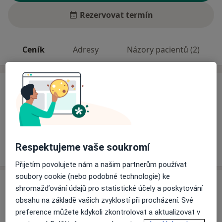
Rezervovat termín
Ceník
Adresy
Názory pacientů (2)
Ceník
Informace o službách a cenách nejsou k dispozici
Tento specialista ještě nepřidával žádné informace o
svých službách.
Respektujeme vaše soukromí
Přijetím povolujete nám a našim partnerům používat
soubory cookie (nebo podobné technologie) ke
Adresy (2)
shromažďování údajů pro statistické účely a poskytování
obsahu na základě vašich zvyklostí při procházení. Své
Adresa 1
Adresa 2
preference můžete kdykoli zkontrolovat a aktualizovat v