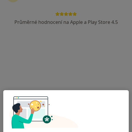
Průměrné hodnocení na Apple a Play Store 4.5
Nemocnice Hranice
·
Více
Anesteziolog, Chirurg, Diagnostik
6 názorů
Zborovská 1245, Hranice
•
Mapa
Nemocnice Hranice
Tato klinika nemá specialisty s dostupnými termíny v online kalendáři
Zobrazit profil