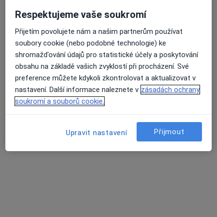
Respektujeme vaše soukromí
MUDr. Tomáš Čáran
Přijetím povolujete nám a našim partnerům používat
Anesteziolog
soubory cookie (nebo podobné technologie) ke
Zborovská 1245, Hranice
•
Mapa
shromažďování údajů pro statistické účely a poskytování
NEMOCNICE Hranice a.s.
obsahu na základě vašich zvyklostí při procházení. Své
Tento specialista nenabízí online rezervaci termínu na této adrese.
preference můžete kdykoli zkontrolovat a aktualizovat v
nastavení. Další informace naleznete v
zásadách ochrany
Rezervovat termín
soukromí a souborů cookie.
Přijmout
Upravit nastavení
Irena Navrátilová