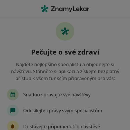
Hla
Anesteziolog • Hranice, olomoucký
Filtry
Mapa
Anesteziolog Hranice
Pečujte o své zdraví
Jak řadíme výsledky vyhledávání?
Najděte nejlepšího specialistu a objednejte si
návštěvu. Stáhněte si aplikaci a získejte bezplatný
Jakou pojišťovnu máte?
přístup k všem funkcím připraveným pro vás:
Oborová zdravotní pojišťovna
Snadno spravujte své návštěvy
Odesílejte zprávy svým specialistům
Dostávejte připomenutí o návštěvě