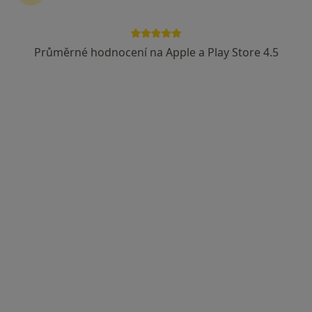
Průměrné hodnocení na Apple a Play Store 4.5
MUDr. Paula Dzurňáková
·
Více
Anesteziolog
Švédská 109/45, Slezská Ostrava
•
Mapa
Gastroenterologická ambulance - přijímáme nové pacienty
Tento specialista nenabízí online rezervaci termínu na této adrese.
Rezervovat termín