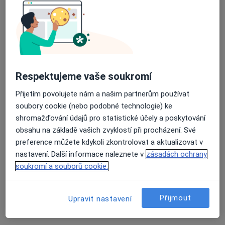
Anesteziolog
Havířov
•
Mapa
Zdravotnická záchranná služba Moravskoslezského kraje, p.o.
Tento specialista nenabízí online rezervaci termínu na této adrese.
Rezervovat termín
Respektujeme vaše soukromí
Přijetím povolujete nám a našim partnerům používat
soubory cookie (nebo podobné technologie) ke
shromažďování údajů pro statistické účely a poskytování
obsahu na základě vašich zvyklostí při procházení. Své
preference můžete kdykoli zkontrolovat a aktualizovat v
nastavení. Další informace naleznete v
zásadách ochrany
soukromí a souborů cookie.
MUDr. Petr Beneš
Anesteziolog
Přijmout
Upravit nastavení
6 názorů