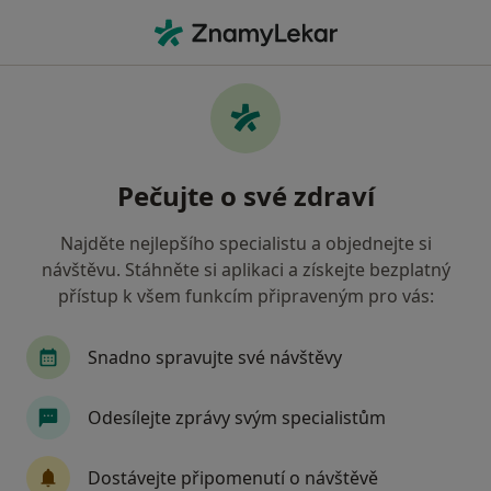
Hla
Anesteziolog • Slezská Ostrava, moravskoslezský
Filtry
Mapa
Anesteziolog Slezská Ostrava
Pečujte o své zdraví
Jak řadíme výsledky vyhledávání?
Najděte nejlepšího specialistu a objednejte si
návštěvu. Stáhněte si aplikaci a získejte bezplatný
Jakou pojišťovnu máte?
přístup k všem funkcím připraveným pro vás:
Všeobecná zdravotní pojišťovna
Oborová zdra
Snadno spravujte své návštěvy
Odesílejte zprávy svým specialistům
Dostávejte připomenutí o návštěvě