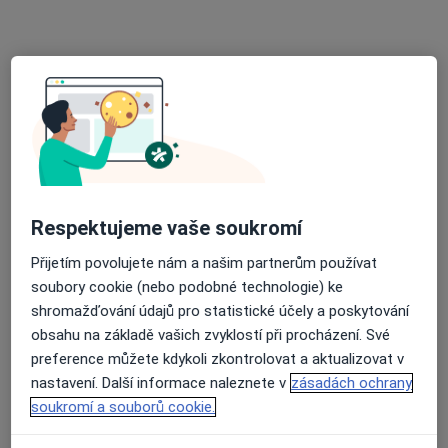
Tento specialista nenabízí online rezervaci termínu na této adrese.
Rezervovat termín
Respektujeme vaše soukromí
Přijetím povolujete nám a našim partnerům používat
MUDr. Vladislava Pieniažková
soubory cookie (nebo podobné technologie) ke
Anesteziolog, Internista
shromažďování údajů pro statistické účely a poskytování
obsahu na základě vašich zvyklostí při procházení. Své
Ostravská 73, Český Těšín
•
Mapa
preference můžete kdykoli zkontrolovat a aktualizovat v
Nemocnice Český Těšín a.s.
nastavení. Další informace naleznete v
zásadách ochrany
Tento specialista nenabízí online rezervaci termínu na této adrese.
soukromí a souborů cookie.
Rezervovat termín