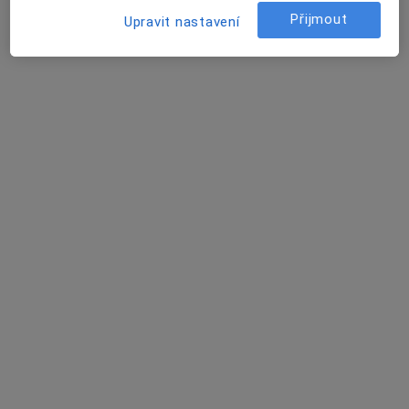
Přijmout
Upravit nastavení
Roman Hanák
Anesteziolog
Konská 453, Třinec
•
Mapa
Nemocnice Podlesí a.s., neurologie, fyzioterapie
Tento specialista nenabízí online rezervaci termínu na této adrese.
Rezervovat termín