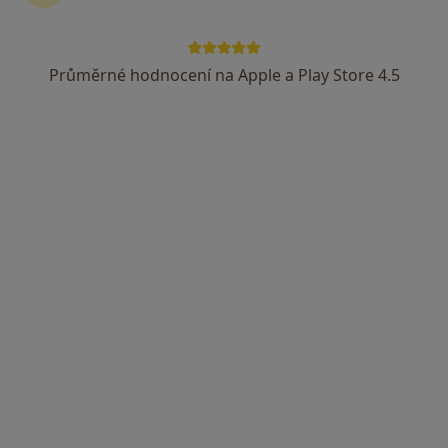
Havířov
•
Mapa
Zdravotnická záchranná služba Moravskoslezského kraje, p.o.
Průměrné hodnocení na Apple a Play Store 4.5
Tento specialista nenabízí online rezervaci termínu na této adrese.
Rezervovat termín
MUDr. Leo Derych
Anesteziolog
1 názor
Konská 453, Třinec
•
Mapa