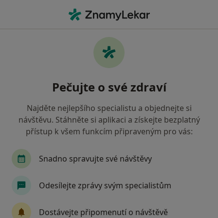
Hla
Anesteziolog • Třinec, moravskoslezský
Filtry
• 1
Mapa
Doporučení anesteziologové s Oborová
Pečujte o své zdraví
zdravotní pojišťovna Třinec
Jak řadíme výsledky vyhledávání?
Najděte nejlepšího specialistu a objednejte si
návštěvu. Stáhněte si aplikaci a získejte bezplatný
přístup k všem funkcím připraveným pro vás:
Snadno spravujte své návštěvy
Odesílejte zprávy svým specialistům
MUDr. Radek Kaniok
Dostávejte připomenutí o návštěvě
Anesteziolog