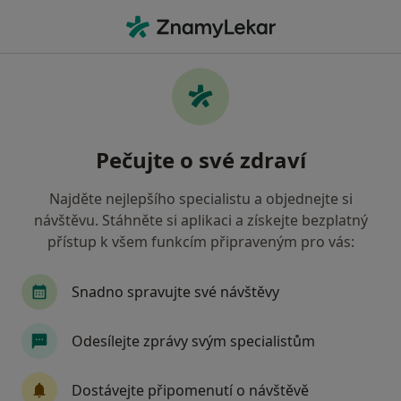
Hla
Chirurg • Třinec, moravskoslezský
Filtry
• 1
Mapa
Doporučení chirurgové s Oborová zdravotní
Pečujte o své zdraví
pojišťovna Třinec
Jak řadíme výsledky vyhledávání?
Najděte nejlepšího specialistu a objednejte si
návštěvu. Stáhněte si aplikaci a získejte bezplatný
přístup k všem funkcím připraveným pro vás:
Snadno spravujte své návštěvy
Odesílejte zprávy svým specialistům
MUDr. Daneš Raška
Dostávejte připomenutí o návštěvě
Chirurg, Plastický chirurg