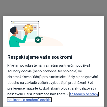
Tento specialista nenabízí online rezervaci termínu na této adrese.
Rezervovat termín
Respektujeme vaše soukromí
Přijetím povolujete nám a našim partnerům používat
MUDr. Josef Matloch
soubory cookie (nebo podobné technologie) ke
Chirurg
shromažďování údajů pro statistické účely a poskytování
6 názorů
obsahu na základě vašich zvyklostí při procházení. Své
Školní 390, Jablunkov
•
Mapa
preference můžete kdykoli zkontrolovat a aktualizovat v
Odborný lékař chirurgie
nastavení. Další informace naleznete v
zásadách ochrany
soukromí a souborů cookie.
Tento specialista nenabízí online rezervaci termínu na této adrese.