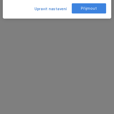
Rezervovat termín
Přijmout
Upravit nastavení
Tomas Nytra
Chirurg, Neurolog
37 názorů
Dělnická 1132/24, Havířov
•
Mapa
Nemocnice s poliklinikou Havířov
Tento specialista nenabízí online rezervaci termínu na této adrese.
Rezervovat termín