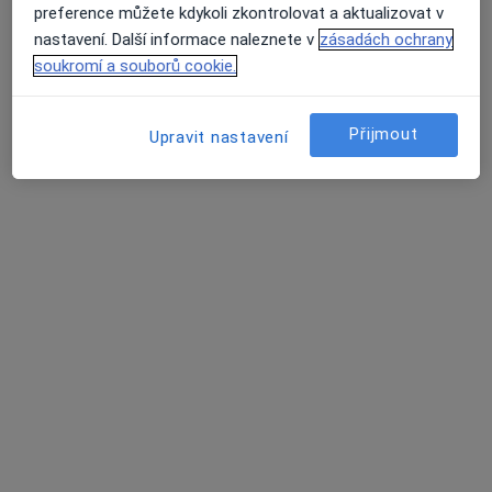
Tento specialista nenabízí online rezervaci termínu na této adrese.
preference můžete kdykoli zkontrolovat a aktualizovat v
nastavení. Další informace naleznete v
zásadách ochrany
Rezervovat termín
soukromí a souborů cookie.
Přijmout
Upravit nastavení
MUDr. Petr Vyplel
·
Více
Chirurg
Sadová 1596/33, Blansko
•
Mapa
Nemocnice Blansko
Tento specialista nenabízí online rezervaci termínu na této adrese.
Rezervovat termín