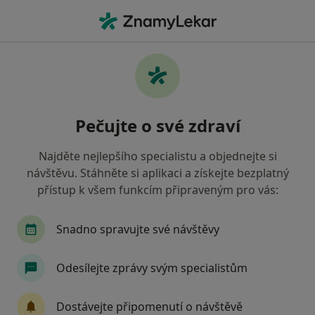
Hla
Chirurg • Brno, jihomoravský
Filtry
• 1
Mapa
Doporučení chirurgové s Oborová zdravotní
Pečujte o své zdraví
pojišťovna Brno
Jak řadíme výsledky vyhledávání?
Najděte nejlepšího specialistu a objednejte si
návštěvu. Stáhněte si aplikaci a získejte bezplatný
přístup k všem funkcím připraveným pro vás:
Snadno spravujte své návštěvy
Odesílejte zprávy svým specialistům
MUDr. Jan Cienciala Ph.D.
Dostávejte připomenutí o návštěvě
Chirurg, Ortoped