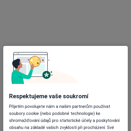
Nemocnice Boskovice s.r.o
Tento specialista nenabízí online rezervaci termínu na této adrese.
Rezervovat termín
MUDr. Zdeněk Ziegelbauer
Respektujeme vaše soukromí
Chirurg
33 názorů
Přijetím povolujete nám a našim partnerům používat
soubory cookie (nebo podobné technologie) ke
Drobného 38-40, Brno
•
Mapa
shromažďování údajů pro statistické účely a poskytování
SurGal Clinic s.r.o.
obsahu na základě vašich zvyklostí při procházení. Své