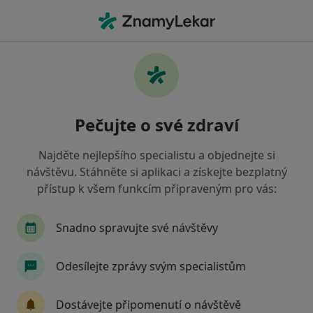
Hla
Urolog • Brno, jihomoravský
Filtry
• 1
Mapa
Doporučení urologové s Oborová zdravotní
Pečujte o své zdraví
pojišťovna Brno
Jak řadíme výsledky vyhledávání?
Najděte nejlepšího specialistu a objednejte si
návštěvu. Stáhněte si aplikaci a získejte bezplatný
přístup k všem funkcím připraveným pro vás:
Snadno spravujte své návštěvy
Odesílejte zprávy svým specialistům
MUDr. Daniel Macík
Dostávejte připomenutí o návštěvě
Urolog