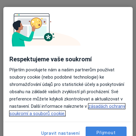
Fakultní nemocnice Brno
Tento specialista nenabízí online rezervaci termínu na této adrese.
Rezervovat termín
Respektujeme vaše soukromí
Přijetím povolujete nám a našim partnerům používat
soubory cookie (nebo podobné technologie) ke
shromažďování údajů pro statistické účely a poskytování
obsahu na základě vašich zvyklostí při procházení. Své
MUDr. Monika Hanáková
preference můžete kdykoli zkontrolovat a aktualizovat v
Urolog
nastavení. Další informace naleznete v
zásadách ochrany
57 názorů
soukromí a souborů cookie.
Adresa 1
Adresa 2
Přijmout
Upravit nastavení