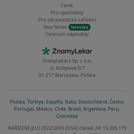
Ceník
Pro specialisty
Pro zdravotnická zařízení
Noa Notes
Novinka
Centrum nápovědy
Kontakt
ZnamyLekar - Hlavní stránka
ZnanyLekarz Sp. z o.o.
ul. Kolejowa 5/7
01-217 Warszawa, Polska
se otevře v nové záložce
se otevře v nové záložce
se otevře v nové záložce
se otevře v nové záložce
se otevře v 
se o
Polska
,
Türkiye
,
España
,
Italia
,
Deutschland
,
Česko
,
se otevře v nové záložce
se otevře v nové záložce
se otevře v nové záložce
se otevře v nové záložc
se otevře v 
se ote
Portugal
,
México
,
Chile
,
Brasil
,
Argentina
,
Perú
,
se otevře v nové záložce
Colombia
NAŘÍZENÍ (EU) 2022/2065 (DSA) článek 24: 15.395.179