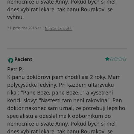
nemocnice u Svate Anny. Pokud bych si mel
dnes vybirat lekare, tak panu Bourakovi se
vyhnu.
podle názoru uživatele Pacient
21. prosince 2016
•
•
•
Nahlásit zneužití
Pacient
Petr P,
K panu doktorovi jsem chodil asi 2 roky. Mam
polycysticke ledviny. Pri kazdem ultarzvuku
rikal: "Pane Boze, pane Boze..." a vysetreni
koncil slovy: "Nastesti tam neni rakovina". Pan
doktor nakonec sam uznal, ze potrebuji lepsiho
specialistu a odeslal me k odbornikum do
nemocnice u Svate Anny. Pokud bych si mel
dnes vybirat lekare, tak panu Bourakovi se