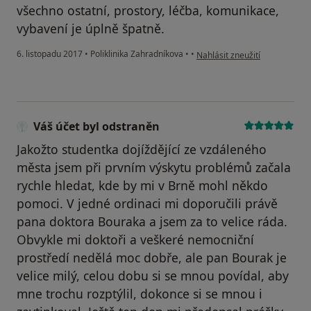
všechno ostatní, prostory, léčba, komunikace,
vybavení je úplně špatně.
podle názoru uživatele Váš úč
6. listopadu 2017
•
Poliklinika Zahradníkova
•
•
Nahlásit zneužití
Váš účet byl odstraněn
Jakožto studentka dojíždějící ze vzdáleného
města jsem při prvním výskytu problémů začala
rychle hledat, kde by mi v Brně mohl někdo
pomoci. V jedné ordinaci mi doporučili právě
pana doktora Bouraka a jsem za to velice ráda.
Obvykle mi doktoři a veškeré nemocniční
prostředí nedělá moc dobře, ale pan Bourak je
velice milý, celou dobu si se mnou povídal, aby
mne trochu rozptýlil, dokonce si se mnou i