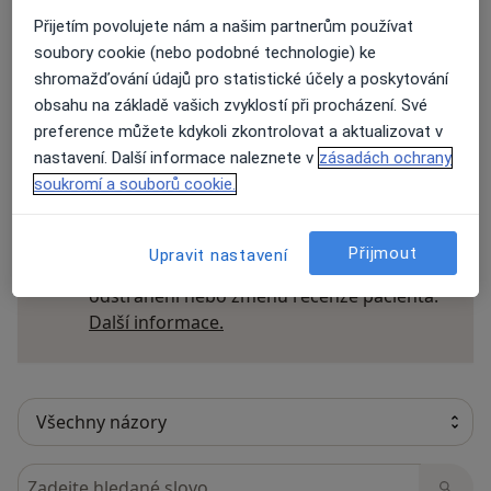
Názory
Přijetím povolujete nám a našim partnerům používat
soubory cookie (nebo podobné technologie) ke
Přidejte svůj názor
shromažďování údajů pro statistické účely a poskytování
obsahu na základě vašich zvyklostí při procházení. Své
preference můžete kdykoli zkontrolovat a aktualizovat v
nastavení. Další informace naleznete v
zásadách ochrany
18 názorů
soukromí a souborů cookie.
Recenze pacientů jsou pro nás důležité.
Přijmout
Upravit nastavení
Specialisté nemají možnost zaplatit za
odstranění nebo změnu recenze pacienta.
Další informace o názorech
Další informace.
Hledejte v názorech