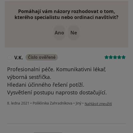
Pomáhají vám názory rozhodovat o tom,
kterého specialistu nebo ordinaci navštívit?
Ano
Ne
V.K.
Číslo ověřené
V
Profesionalni péče. Komunikativni lékař,
výborná sestřička.
Hledani účinného řešení potíží.
Vysvětlení postupu naprosto dostačující.
podle názoru uživatele V.K.
8. ledna 2021
•
Poliklinika Zahradníkova
•
Jiný
•
Nahlásit zneužití