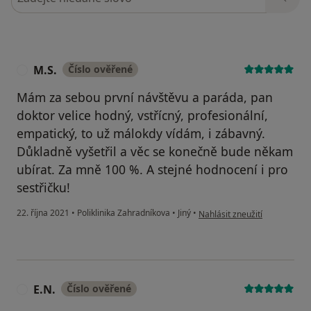
M.S.
Číslo ověřené
M
Mám za sebou první návštěvu a paráda, pan
doktor velice hodný, vstřícný, profesionální,
empatický, to už málokdy vídám, i zábavný.
Důkladně vyšetřil a věc se konečně bude někam
ubírat. Za mně 100 %. A stejné hodnocení i pro
sestřičku!
podle názoru uživatele M.S.
22. října 2021
•
Poliklinika Zahradníkova
•
Jiný
•
Nahlásit zneužití
E.N.
Číslo ověřené
E