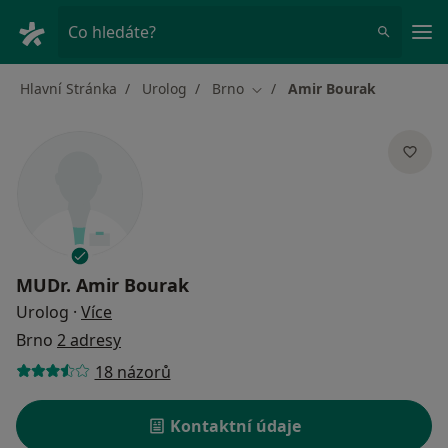
Hla
Co hledáte?
Hlavní Stránka
Urolog
Brno
Amir Bourak
Změna města
MUDr.
Amir Bourak
o specializacích
Urolog
·
Více
Brno
2 adresy
18 názorů
Kontaktní údaje