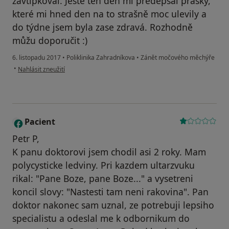
zavtipkoval. Ještě ten den mi předepsal prášky,
které mi hned den na to strašně moc ulevily a
do týdne jsem byla zase zdravá. Rozhodně
můžu doporučit :)
6. listopadu 2017
•
Poliklinika Zahradníkova
•
Zánět močového měchýře
podle názoru uživatele Váš účet byl odstraněn
•
Nahlásit zneužití
Pacient
Petr P,
K panu doktorovi jsem chodil asi 2 roky. Mam
polycysticke ledviny. Pri kazdem ultarzvuku
rikal: "Pane Boze, pane Boze..." a vysetreni
koncil slovy: "Nastesti tam neni rakovina". Pan
doktor nakonec sam uznal, ze potrebuji lepsiho
specialistu a odeslal me k odbornikum do