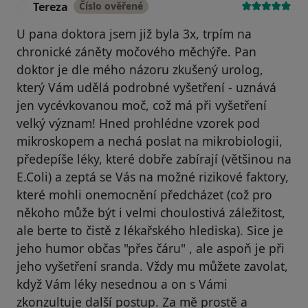
Tereza
Číslo ověřené
T
U pana doktora jsem již byla 3x, trpím na
chronické záněty močového měchýře. Pan
doktor je dle mého názoru zkušený urolog,
který Vám udělá podrobné vyšetření - uznává
jen vycévkovanou moč, což má při vyšetření
velký význam! Hned prohlédne vzorek pod
mikroskopem a nechá poslat na mikrobiologii,
předepíše léky, které dobře zabírají (většinou na
E.Coli) a zeptá se Vás na možné rizikové faktory,
které mohli onemocnění předcházet (což pro
někoho může být i velmi choulostivá záležitost,
ale berte to čistě z lékařského hlediska). Sice je
jeho humor občas "přes čáru" , ale aspoň je při
jeho vyšetření sranda. Vždy mu můžete zavolat,
když Vám léky nesednou a on s Vámi
zkonzultuje další postup. Za mě prostě a