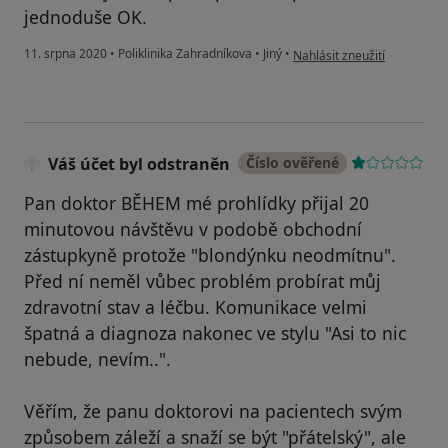
jednoduše OK.
podle názoru uživatele Tere
11. srpna 2020
•
Poliklinika Zahradníkova
•
Jiný
•
Nahlásit zneužití
Váš účet byl odstraněn
Číslo ověřené
Pan doktor BĚHEM mé prohlídky přijal 20
minutovou návštěvu v podobě obchodní
zástupkyně protože "blondýnku neodmítnu".
Před ní neměl vůbec problém probírat můj
zdravotní stav a léčbu. Komunikace velmi
špatná a diagnoza nakonec ve stylu "Asi to nic
nebude, nevím..".
Věřím, že panu doktorovi na pacientech svým
způsobem záleží a snaží se být "přátelský", ale