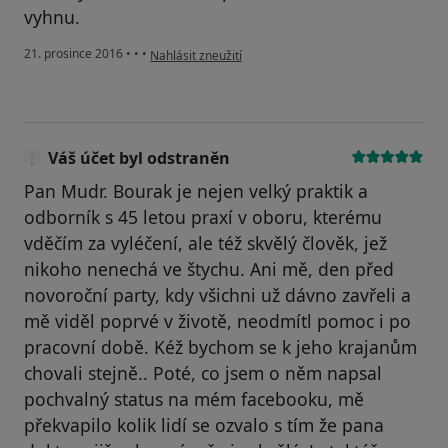
vyhnu.
podle názoru uživatele Pacient
21. prosince 2016
•
•
•
Nahlásit zneužití
Váš účet byl odstraněn
Pan Mudr. Bourak je nejen velký praktik a
odborník s 45 letou praxí v oboru, kterému
vděčím za vyléčení, ale též skvělý člověk, jež
nikoho nenechá ve štychu. Ani mě, den před
novoroční party, kdy všichni už dávno zavřeli a
mě viděl poprvé v životě, neodmítl pomoc i po
pracovní době. Kéž bychom se k jeho krajanům
chovali stejně.. Poté, co jsem o něm napsal
pochvalný status na mém facebooku, mě
překvapilo kolik lidí se ozvalo s tím že pana