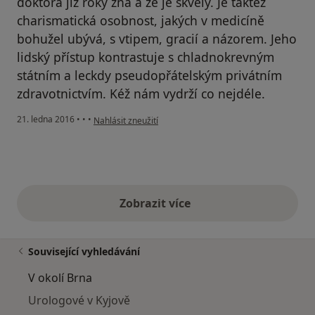
doktora již roky zná a že je skvělý. Je taktéž
charismatická osobnost, jakých v medicíně
bohužel ubývá, s vtipem, gracií a názorem. Jeho
lidský přístup kontrastuje s chladnokrevným
státním a leckdy pseudopřátelským privátním
zdravotnictvím. Kéž nám vydrží co nejdéle.
podle názoru uživatele Váš účet byl odstraněn
21. ledna 2016
•
•
•
Nahlásit zneužití
Zobrazit více
výše uvedené názory
Související vyhledávání
V okolí Brna
Urologové v Kyjově