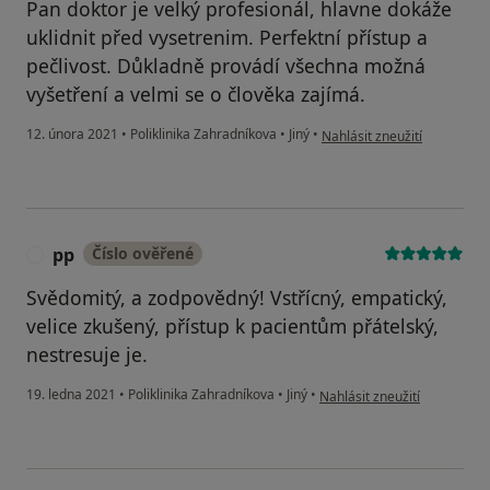
Pan doktor je velký profesionál, hlavne dokáže
uklidnit před vysetrenim. Perfektní přístup a
pečlivost. Důkladně provádí všechna možná
vyšetření a velmi se o člověka zajímá.
podle názoru uživatele E.N.
12. února 2021
•
Poliklinika Zahradníkova
•
Jiný
•
Nahlásit zneužití
pp
Číslo ověřené
P
Svědomitý, a zodpovědný! Vstřícný, empatický,
velice zkušený, přístup k pacientům přátelský,
nestresuje je.
podle názoru uživatele pp
19. ledna 2021
•
Poliklinika Zahradníkova
•
Jiný
•
Nahlásit zneužití