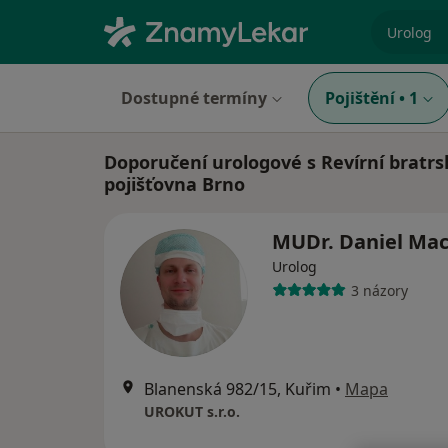
specializ
Dostupné termíny
Pojištění
•
1
Doporučení urologové s Revírní bratrs
pojišťovna Brno
MUDr. Daniel Ma
Urolog
3 názory
Blanenská 982/15, Kuřim
•
Mapa
UROKUT s.r.o.