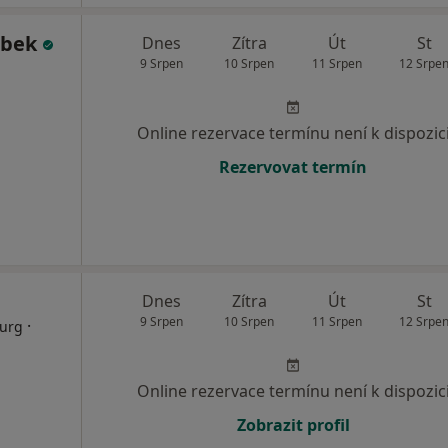
ábek
Dnes
Zítra
Út
St
9 Srpen
10 Srpen
11 Srpen
12 Srpe
Online rezervace termínu není k dispozic
Rezervovat termín
Dnes
Zítra
Út
St
9 Srpen
10 Srpen
11 Srpen
12 Srpe
·
rurg
Online rezervace termínu není k dispozic
Zobrazit profil