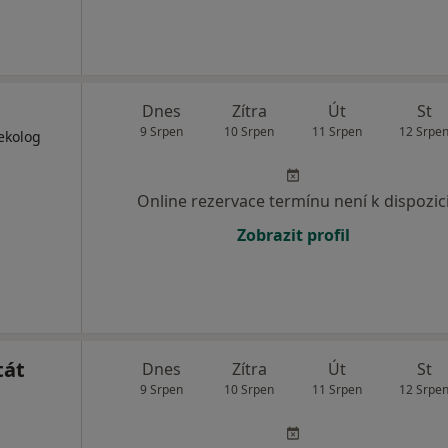
Dnes
Zítra
Út
St
9 Srpen
10 Srpen
11 Srpen
12 Srpe
ekolog
Online rezervace termínu není k dispozic
Zobrazit profil
tát
Dnes
Zítra
Út
St
9 Srpen
10 Srpen
11 Srpen
12 Srpe