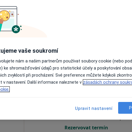
umal
Dnes
Zítra
Út
St
9 Srpen
10 Srpen
11 Srpen
12 Srpe
Online rezervace termínu není k dispozic
ujeme vaše soukromí
Rezervovat termín
ovolujete nám a našim partnerům používat soubory cookie (nebo po
e) ke shromažďování údajů pro statistické účely a poskytování obs
ich zvyklostí při procházení. Své preference můžete kdykoli zkontro
t v nastavení. Další informace naleznete v
zásadách ochrany soukr
okie.
hazal
Dnes
Zítra
Út
St
9 Srpen
10 Srpen
11 Srpen
12 Srpe
P
Upravit nastavení
Online rezervace termínu není k dispozic
Rezervovat termín