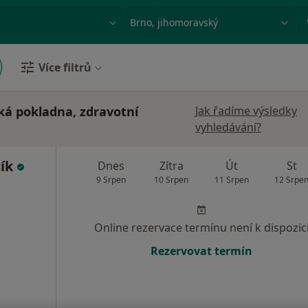
ace, nemoc nebo příjmení
Město nebo region
Více filtrů
ká pokladna, zdravotní
Jak řadíme výsledky
vyhledávání?
cík
Dnes
Zítra
Út
St
9 Srpen
10 Srpen
11 Srpen
12 Srpe
Online rezervace termínu není k dispozic
Rezervovat termín