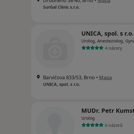
Drobného 38-40, Brno
•
Mapa
SurGal Clinic s.r.o.
UNICA, spol. s r.o.
Urolog, Anesteziolog, Gyn
4 názory
Barvičova 833/53, Brno
•
Mapa
UNICA, spol. s r.o.
MUDr. Petr Kums
Urolog
6 názorů