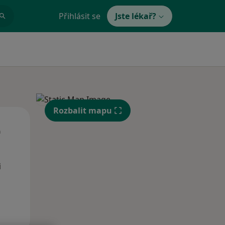
Přihlásit se
Jste lékař?
Rozbalit mapu
Čt
Pá
So
n
13 Srpen
14 Srpen
15 Srpen
i