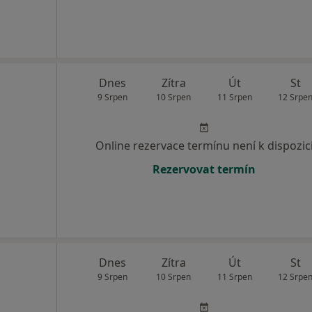
Dnes
Zítra
Út
St
9 Srpen
10 Srpen
11 Srpen
12 Srpe
Online rezervace termínu není k dispozic
Rezervovat termín
Dnes
Zítra
Út
St
9 Srpen
10 Srpen
11 Srpen
12 Srpe