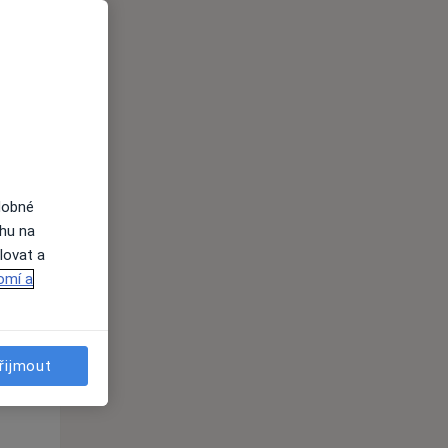
Čt
Pá
So
n
13 Srpen
14 Srpen
15 Srpen
i
dobné
ahu na
lovat a
omí a
Čt
Pá
So
n
13 Srpen
14 Srpen
15 Srpen
řijmout
i