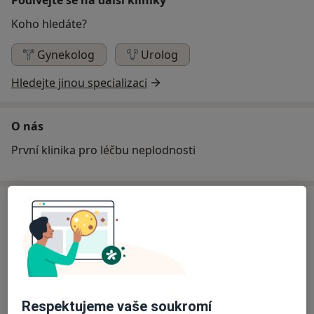
Koho hledáte?
Gynekolog
Urolog
Hledejte jinou specializaci
O nás
První klinika pro léčbu neplodnosti
Specialisté
Ověřte svou pojišťovnu
Gynekolog
Prof. MUDr. Zdeněk Malý CSc.
Respektujeme vaše soukromí