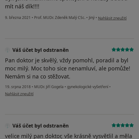
mít náš dík!!!!
podle názoru uživatele
9. března 2021
•
Prof. MUDr. Zdeněk Malý CSc.
•
Jiný
•
Nahlásit zneužití
Váš účet byl odstraněn
Pan doktor je skvělý, vždy pomohl, poradil a byl
moc milý. Moc toho sice nenamluví, ale pomůže!
Nemám si na co stěžovat.
19. srpna 2018
•
MUDr. Jiří Gogela
•
gynekologické vyšetření
•
podle názoru uživatele Váš účet byl odstraněn
Nahlásit zneužití
Váš účet byl odstraněn
velice milý pan doktor, vše krásně vysvětlil a měla