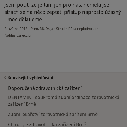
jsem pocit, že je tam jen pro nás, neměla jse
strach se na něco zeptat, přístup naprosto úžasný
, moc děkujeme
3. května 2018
•
Prim. MUDr. Jan Štelcl
•
léčba neplodnosti
•
podle názoru uživatele Váš účet byl odstraněn
Nahlásit zneužití
Související vyhledávání
Doporučená zdravotnická zařízení
DENTAMIN - soukromá zubní ordinace zdravotnická
zařízení Brně
Zubní lékařství zdravotnická zařízení Brně
Chirurgie zdravotnická zařízení Brně