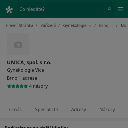
Hla
Co hledáte?
Hlavní Stránka
Zařízení
Gynekologie
Brno
Uni
Změna města
Změna m
UNICA, spol. s r.o.
Gynekologie
Více
Brno
1 adresa
4 názory
O nás
Specialisté
Adresy
Názory
Podívejte se na další kliniky