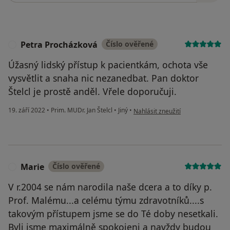
Petra Procházková
Číslo ověřené
P
Úžasný lidský přístup k pacientkám, ochota vše
vysvětlit a snaha nic nezanedbat. Pan doktor
Štelcl je prostě anděl. Vřele doporučuji.
podle názoru uživatele Petra Pro
19. září 2022
•
Prim. MUDr. Jan Štelcl
•
Jiný
•
Nahlásit zneužití
Marie
Číslo ověřené
M
V r.2004 se nám narodila naše dcera a to díky p.
Prof. Malému...a celému týmu zdravotníků....s
takovým přístupem jsme se do Té doby nesetkali.
Byli jsme maximálně spokojeni a navždy budou