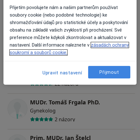
Gynekolog
Přijetím povolujete nám a našim partnerům používat
10 názorů
soubory cookie (nebo podobné technologie) ke
shromažďování údajů pro statistické účely a poskytování
MUDr. Martina Novotná
obsahu na základě vašich zvyklostí při procházení. Své
preference můžete kdykoli zkontrolovat a aktualizovat v
Gynekolog
nastavení. Další informace naleznete v
zásadách ochrany
17 názorů
soukromí a souborů cookie.
MUDr. Jiří Gogela
Přijmout
Upravit nastavení
Gynekolog
22 názorů
MUDr. Tomáš Frgala PhD.
Gynekolog
2 názory
Prim. MUDr. Jan Štelcl