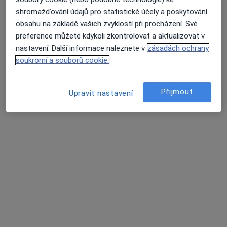
shromažďování údajů pro statistické účely a poskytování
obsahu na základě vašich zvyklostí při procházení. Své
preference můžete kdykoli zkontrolovat a aktualizovat v
nastavení. Další informace naleznete v
zásadách ochrany
PhDr. Mgr. Milena Blažková
soukromí a souborů cookie.
·
Více
Psycholog, Psychoterapeut
37 názorů
Přijmout
Upravit nastavení
Adresa
Online
Brno
•
Mapa
PhDr. Mgr. Milena Blažková - online
Psychoterapie
1 500 Kč
Tento specialista nenabízí online rezervaci termínu na této adrese.
Rezervovat termín