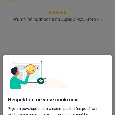
Průměrné hodnocení na Apple a Play Store 4.5
Mgr. Jana Kotoučková, DiS.
·
Více
Psycholog, Psychoterapeut, Kouč
Adresa
Online
Rooseveltova 6, Brno
•
Mapa
Soukromá ordinace
Individuální psychoterapie
1 000 Kč
Tento specialista nenabízí online rezervaci termínu na této adrese.
Rezervovat termín
Respektujeme vaše soukromí
Přijetím povolujete nám a našim partnerům používat
soubory cookie (nebo podobné technologie) ke