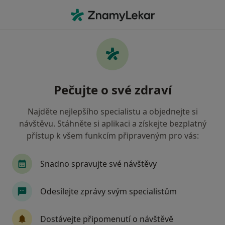
Hla
Sexuální Poruchy • Brno, jihomoravský
Filtry
• 1
Mapa
Sexuální poruchy Brno
Pečujte o své zdraví
Jak řadíme výsledky vyhledávání?
Najděte nejlepšího specialistu a objednejte si
návštěvu. Stáhněte si aplikaci a získejte bezplatný
Jakého specialistu hledáte?
přístup k všem funkcím připraveným pro vás:
Psycholog
Psychoterapeut
Diagnostik
Snadno spravujte své návštěvy
Odesílejte zprávy svým specialistům
Dostávejte připomenutí o návštěvě