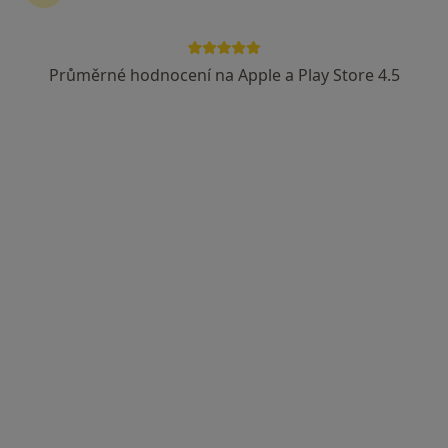
Průměrné hodnocení na Apple a Play Store 4.5
Mgr. Martin Murgaš
·
Více
Psychoterapeut, Psycholog
20 názorů
Joštova 141/7, Brno
•
Mapa
Soukromá psychoanalytická praxe
Individuální psychoterapie
1 500 Kč
Tento specialista nenabízí online rezervaci termínu na této adrese.
Rezervovat termín