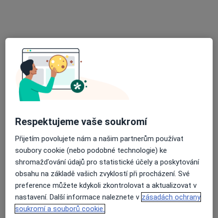
PhDr. Alena Gogolínová, Ph.D.
·
Více
Psycholog, Psychoterapeut
19 názorů
Adresa
Online
Sukova 4, Brno
•
Mapa
Psychoterapie
1 800 Kč
Respektujeme vaše soukromí
Tento specialista nenabízí online rezervaci termínu na této adrese.
Přijetím povolujete nám a našim partnerům používat
Rezervovat termín
soubory cookie (nebo podobné technologie) ke
shromažďování údajů pro statistické účely a poskytování
obsahu na základě vašich zvyklostí při procházení. Své
preference můžete kdykoli zkontrolovat a aktualizovat v
nastavení. Další informace naleznete v
zásadách ochrany
soukromí a souborů cookie.