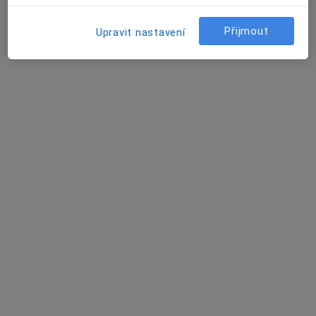
Přijmout
Upravit nastavení
Mgr. Klára Pitlachová
·
Více
Psycholog, Psychoterapeut
5 názorů
Dvořákova 13, Brno
•
Mapa
Mgr. Klára Pitlachová
Individuální psychoterapie
od 1 000 kč
Tento specialista nenabízí online rezervaci termínu na této adrese.
Rezervovat termín