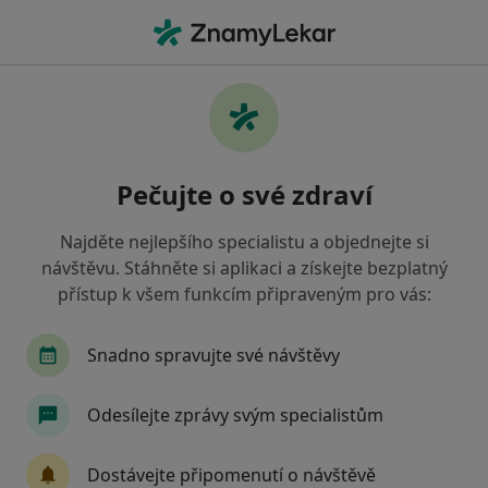
Hla
Alkoholismus • Brno, jihomoravský
Filtry
• 1
Mapa
Alkoholismus Brno
Pečujte o své zdraví
Jak řadíme výsledky vyhledávání?
Najděte nejlepšího specialistu a objednejte si
návštěvu. Stáhněte si aplikaci a získejte bezplatný
Jakého specialistu hledáte?
přístup k všem funkcím připraveným pro vás:
Psychoterapeut
Psycholog
Dětský psycho
Snadno spravujte své návštěvy
Odesílejte zprávy svým specialistům
Dostávejte připomenutí o návštěvě