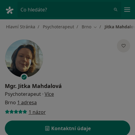
Hla
Co hledáte?
Hlavní Stránka
Psychoterapeut
Brno
Jitka Mahdalo
Změna města
Mgr.
Jitka Mahdalová
o specializacích
Psychoterapeut
·
Více
Brno
1 adresa
1 názor
Kontaktní údaje