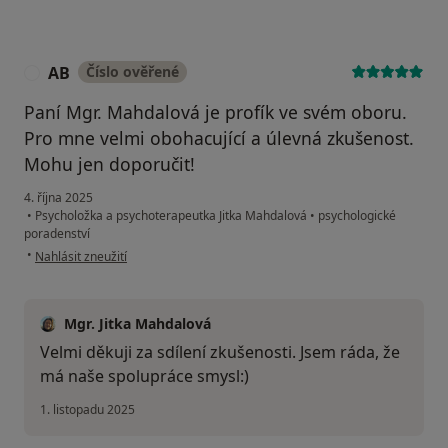
AB
Číslo ověřené
A
Paní Mgr. Mahdalová je profík ve svém oboru.
Pro mne velmi obohacující a úlevná zkušenost.
Mohu jen doporučit!
4. října 2025
•
Psycholožka a psychoterapeutka Jitka Mahdalová
•
psychologické
poradenství
podle názoru uživatele AB
•
Nahlásit zneužití
Mgr. Jitka Mahdalová
Velmi děkuji za sdílení zkušenosti. Jsem ráda, že
má naše spolupráce smysl:)
1. listopadu 2025