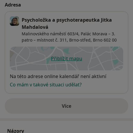
Adresa
Psycholožka a psychoterapeutka Jitka
Mahdalová
Malinovského náměstí 603/4,
Palác Morava – 3.
patro – místnost č. 311,
Brno-střed
,
Brno
602 00
Přiblížit mapu
se otevře v nové záložce
Dostupnost
Na této adrese online kalendář není aktivní
Co mám v takové situaci udělat?
Více
o adrese
Názory