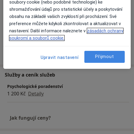
soubory cookie (nebo podobné technologie) ke
a11y_sr_more_diseases
Bulimie
Sociální fobie
+27
shromažďování údajů pro statistické účely a poskytování
obsahu na základě vašich zvyklostí při procházení. Své
Pacienti, které ošetřuji
preference můžete kdykoli zkontrolovat a aktualizovat v
Dospělí
nastavení. Další informace naleznete v
zásadách ochrany
Děti
soukromí a souborů cookie.
Více
o zkušenostech
Přijmout
Upravit nastavení
Služby a ceník služeb
Psychologické poradenství
1 200 Kč
Detaily
Jak fungují ceny?