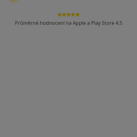
Průměrné hodnocení na Apple a Play Store 4.5
Adina Maria Silion
·
Více
Psychoterapeut
Adresa
Online
Tomešova 2b, Brno
•
Mapa
Psychotherapist Adina @FreedomInTherapy
Individuální psychoterapie
1 300 Kč
Tento specialista nenabízí online rezervaci termínu na této adrese.
Rezervovat termín