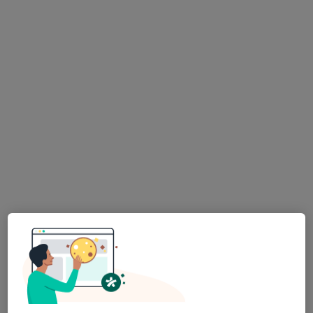
Vladimír Marček, Ph.D.
·
Více
Psycholog, Psychoterapeut
124 názorů
Adresa
Online
Sukova 49/4, Brno
•
Mapa
Psychoterapie-Marcek.cz
Individuální sezení
1 500 Kč
Tento specialista nenabízí online rezervaci termínu na této adrese.
Rezervovat termín