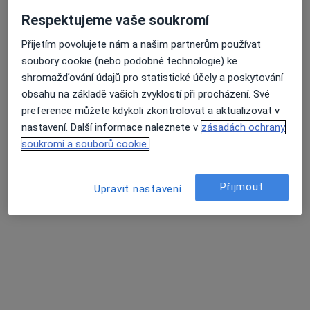
Respektujeme vaše soukromí
Přijetím povolujete nám a našim partnerům používat
soubory cookie (nebo podobné technologie) ke
shromažďování údajů pro statistické účely a poskytování
obsahu na základě vašich zvyklostí při procházení. Své
preference můžete kdykoli zkontrolovat a aktualizovat v
Mgr. Zuzana Šuláková
nastavení. Další informace naleznete v
zásadách ochrany
·
Více
Psychoterapeut, Psycholog
soukromí a souborů cookie.
8 názorů
Jarní 664/4, Troubsko
•
Mapa
Přijmout
Upravit nastavení
Mgr. Zuzana Šuláková
Individuální psychoterapie
1 000 Kč
Tento specialista nenabízí online rezervaci termínu na této adrese.
Rezervovat termín