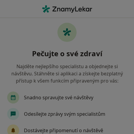
Hla
Deprese • Brno, jihomoravský
Filtry
• 1
Mapa
Deprese Brno
Pečujte o své zdraví
Jak řadíme výsledky vyhledávání?
Najděte nejlepšího specialistu a objednejte si
návštěvu. Stáhněte si aplikaci a získejte bezplatný
Jakého specialistu hledáte?
přístup k všem funkcím připraveným pro vás:
Psycholog
Psychoterapeut
Terapeut
Snadno spravujte své návštěvy
Odesílejte zprávy svým specialistům
Dostávejte připomenutí o návštěvě