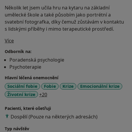
Několik let jsem učila hru na kytaru na základní
umělecké škole a také působím jako portrétní a
svatební fotografka, díky čemuž zůstávám v kontaktu
s lidskými příběhy i mimo terapeutické prostředí.
O mně
Více
Odborník na:
Poradenská psychologie
Psychoterapie
Hlavní léčená onemocnění
Sociální fobie
Fobie
Krize
Emocionální krize
a11y_sr_more_diseases
Životní krize
+20
Pacienti, které ošetřuji
Dospělí (Pouze na některých adresách)
Typ návštěv