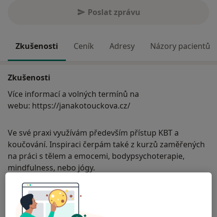
Poslat zprávu
Zkušenosti
Ceník
Adresy
Názory pacientů
Zkušenosti
Více informací a volných termínů na
webu: https://janakotouckova.cz/
Ve své praxi využívám především přístup KBT a
koučování. Inspiraci čerpám také z kurzů zaměřených
na práci s tělem a emocemi, bodypsychoterapie,
mindfulness, nebo jógy.
Nabízím bezpečný a nehodnotící prostor.
Setkat se můžeme osobně a online.