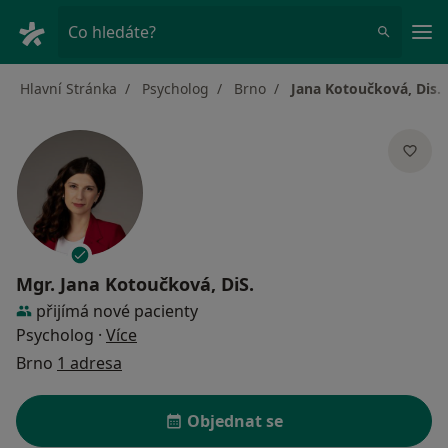
Hla
Co hledáte?
Hlavní Stránka
Psycholog
Brno
Jana Kotoučková, Dis.
Mgr.
Jana Kotoučková, DiS.
přijímá nové pacienty
o specializacích
Psycholog
·
Více
Brno
1 adresa
Objednat se