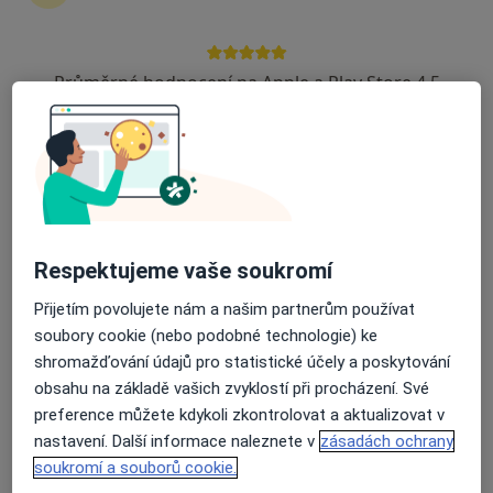
zahájení nebo pokračování léčby. Pokud to
potřebujete, můžete si také objednat návštěvu v
ordinaci.
Průměrné hodnocení na Apple a Play Store 4.5
Zobrazit profily specialistů
Jak to funguje?
Odborníci
Respektujeme vaše soukromí
Přijetím povolujete nám a našim partnerům používat
soubory cookie (nebo podobné technologie) ke
Marek Vít
shromažďování údajů pro statistické účely a poskytování
obsahu na základě vašich zvyklostí při procházení. Své
Psycholog, Psychoterapeut
preference můžete kdykoli zkontrolovat a aktualizovat v
Praha
nastavení. Další informace naleznete v
zásadách ochrany
soukromí a souborů cookie.