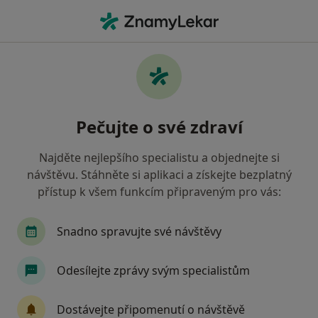
Hla
Co hledáte?
Hlavní Stránka
Nemoci
Sexuální Poruchy
Sexuální poruchy - informace,
Pečujte o své zdraví
specialisté, otázky a odpovědi
Najděte nejlepšího specialistu a objednejte si
návštěvu. Stáhněte si aplikaci a získejte bezplatný
přístup k všem funkcím připraveným pro vás:
Informace
Snadno spravujte své návštěvy
Odesílejte zprávy svým specialistům
Dbejte o své zdraví
Zůstaňte doma a vyberte online konzultaci pro
Dostávejte připomenutí o návštěvě