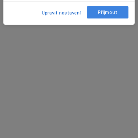
Miroslav Šubrt
Přijmout
Upravit nastavení
Psycholog, Psychoterapeut
Praha
Júlia Hálová
Psycholog
Brno
Maria Timofeeva
Psycholog, Psychoterapeut
Praha
Radek Ráček
Psycholog, Psychoterapeut