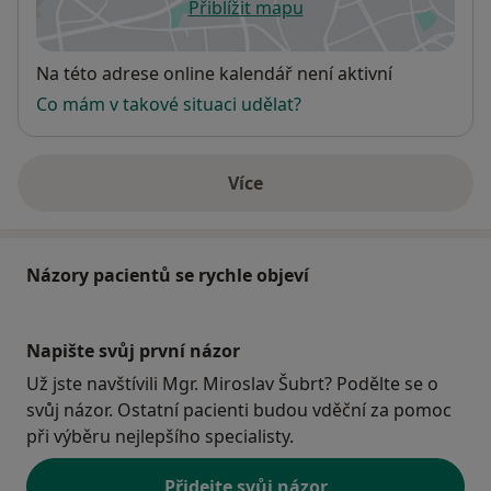
Přiblížit mapu
se otevře v nové záložce
Dostupnost
Na této adrese online kalendář není aktivní
Co mám v takové situaci udělat?
Více
o adrese
Názory pacientů se rychle objeví
Napište svůj první názor
Už jste navštívili Mgr. Miroslav Šubrt? Podělte se o
svůj názor. Ostatní pacienti budou vděční za pomoc
při výběru nejlepšího specialisty.
Přidejte svůj názor