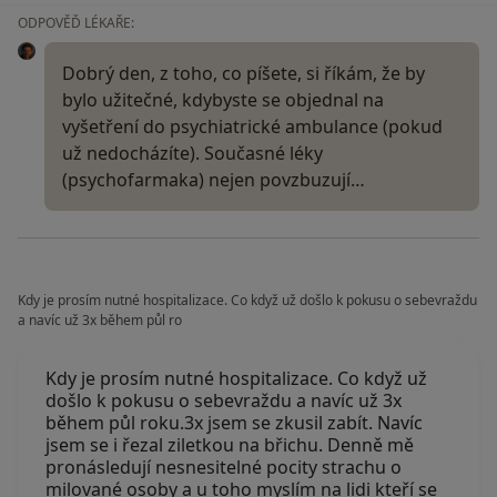
ODPOVĚĎ LÉKAŘE:
Dobrý den, z toho, co píšete, si říkám, že by
bylo užitečné, kdybyste se objednal na
vyšetření do psychiatrické ambulance (pokud
už nedocházíte). Současné léky
(psychofarmaka) nejen povzbuzují…
Kdy je prosím nutné hospitalizace. Co když už došlo k pokusu o sebevraždu
a navíc už 3x během půl ro
Kdy je prosím nutné hospitalizace. Co když už
došlo k pokusu o sebevraždu a navíc už 3x
během půl roku.3x jsem se zkusil zabít. Navíc
jsem se i řezal ziletkou na břichu. Denně mě
pronásledují nesnesitelné pocity strachu o
milované osoby a u toho myslím na lidi kteří se