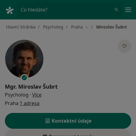
Hla
Co hledáte?
Hlavní Stránka
Psycholog
Praha
Miroslav Šubrt
Změna města
Mgr.
Miroslav Šubrt
o specializacích
Psycholog
·
Více
Praha
1 adresa
Kontaktní údaje