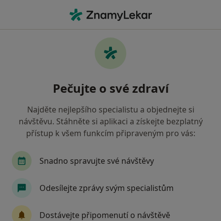
Hla
Psycholog • Praha, hl město Praha
Filtry
• 1
Mapa
Doporučení psychologové s Vojenská
Pečujte o své zdraví
zdravotní pojišťovna ČR Praha
Jak řadíme výsledky vyhledávání?
Najděte nejlepšího specialistu a objednejte si
návštěvu. Stáhněte si aplikaci a získejte bezplatný
přístup k všem funkcím připraveným pro vás:
Snadno spravujte své návštěvy
Odesílejte zprávy svým specialistům
PhDr. Lenka Mašková
Dostávejte připomenutí o návštěvě
·
Více
Psycholog, Psychoterapeut