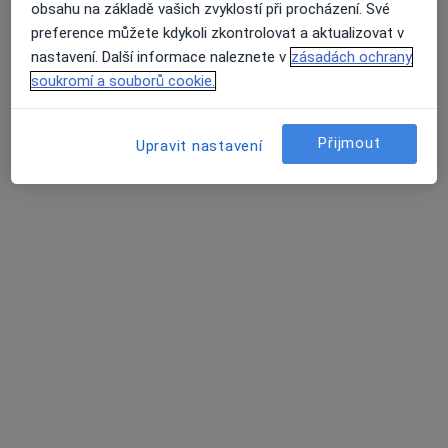
obsahu na základě vašich zvyklostí při procházení. Své
Ordinace klinické psychologie a psychoterapie - Poliklinika Lobeček
preference můžete kdykoli zkontrolovat a aktualizovat v
Tento specialista nenabízí online rezervaci termínu na této adrese.
nastavení. Další informace naleznete v
zásadách ochrany
soukromí a souborů cookie.
Rezervovat termín
Přijmout
Upravit nastavení
Mgr. Jan Kulhánek
·
Více
Psycholog, Dětský psycholog, Diagnostik
8 názorů
Ostrovského 253/3, Praha
•
Mapa
PSYCHOTERAPIE ANDĚL