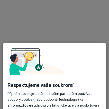
Centrum pro psychologii a poradenství s.r.o.
Psychologické poradenství
Cena nebyla přidána
Tento specialista nenabízí online rezervaci termínu na této adrese.
Rezervovat termín
Respektujeme vaše soukromí
Mgr. Tadeáš Samuel Zborník
·
Více
Psycholog, Psychoterapeut
Přijetím povolujete nám a našim partnerům používat
16 názorů
soubory cookie (nebo podobné technologie) ke
shromažďování údajů pro statistické účely a poskytování
Dr. E. Beneše 695, Kralupy nad Vltavou
•
Mapa