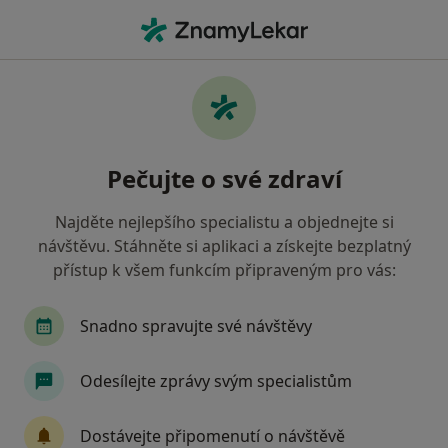
Hla
Onkolog • Praha, hl město Praha
Filtry
• 1
Mapa
Doporučení onkologové s Vojenská
Pečujte o své zdraví
zdravotní pojišťovna ČR Praha
Jak řadíme výsledky vyhledávání?
Najděte nejlepšího specialistu a objednejte si
návštěvu. Stáhněte si aplikaci a získejte bezplatný
přístup k všem funkcím připraveným pro vás:
Snadno spravujte své návštěvy
Odesílejte zprávy svým specialistům
MUDr. Hana Kaňková
Dostávejte připomenutí o návštěvě
·
Více
Onkolog