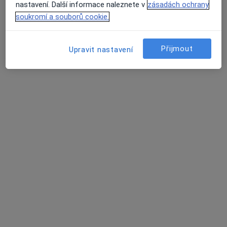
Tento specialista nenabízí online rezervaci termínu na této adrese.
nastavení. Další informace naleznete v
zásadách ochrany
soukromí a souborů cookie.
Rezervovat termín
Přijmout
Upravit nastavení
Medi-Onco s.r.o.
Onkolog
Na Příkopě 859/22, Praha
•
Mapa
Medi-Onco s.r.o.
Tato klinika nemá specialisty s dostupnými termíny v online kalendáři
Zobrazit profil