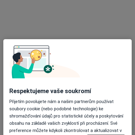
Gynprofi s.r.o.
Tato klinika nemá specialisty s dostupnými termíny v online kalendáři
Zobrazit profil
Respektujeme vaše soukromí
MUDr. Marie Strunová
·
Více
Onkolog, Gynekolog
Přijetím povolujete nám a našim partnerům používat
11 názorů
soubory cookie (nebo podobné technologie) ke
shromažďování údajů pro statistické účely a poskytování
Kateřinská 7/1526, Praha
•
Mapa
obsahu na základě vašich zvyklostí při procházení. Své
Gynprofi s.r.o.
preference můžete kdykoli zkontrolovat a aktualizovat v