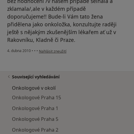
bez hodnocení /v našem případě selhala a
zklamala/,ale v každém případě
doporučujeme!! Bude-li Vám tato žena
přidělena jako onkoložka, konzultujte raději
ještě s nějakým zkušenějším lékařem ať už v
Rakovníku, Kladně či Praze.
podle názoru uživatele Váš účet byl odstraněn
4. dubna 2010
•
•
•
Nahlásit zneužití
Související vyhledávání
Onkologové v okolí
Onkologové Praha 15
Onkologové Praha 1
Onkologové Praha 5
Onkologové Praha 2