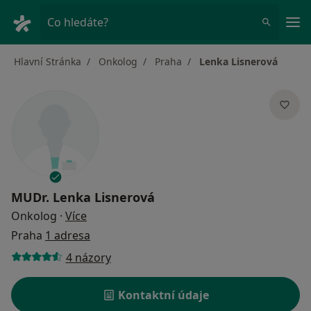
Hla
Co hledáte?
Hlavní Stránka
Onkolog
Praha
Lenka Lisnerová
MUDr.
Lenka Lisnerová
o specializacích
Onkolog
·
Více
Praha
1 adresa
4 názory
Kontaktní údaje