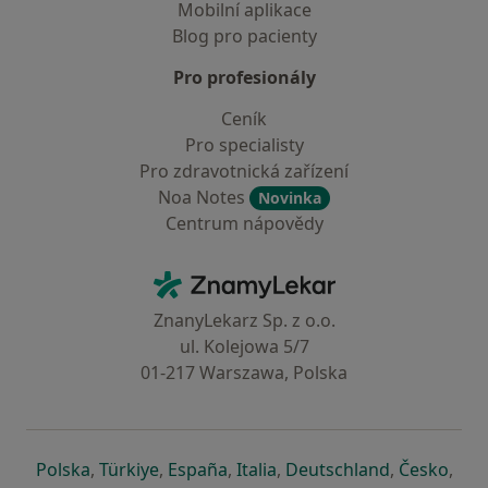
Mobilní aplikace
Blog pro pacienty
Pro profesionály
Ceník
Pro specialisty
Pro zdravotnická zařízení
Noa Notes
Novinka
Centrum nápovědy
Kontakt
ZnamyLekar - Hlavní stránka
ZnanyLekarz Sp. z o.o.
ul. Kolejowa 5/7
01-217 Warszawa, Polska
se otevře v nové záložce
se otevře v nové záložce
se otevře v nové záložce
se otevře v nové záložce
se otevře v 
se o
Polska
,
Türkiye
,
España
,
Italia
,
Deutschland
,
Česko
,