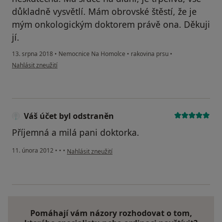
důkladně vysvětlí. Mám obrovské štěstí, že je
mým onkologickým doktorem právě ona. Děkuji
jí.
13. srpna 2018
•
Nemocnice Na Homolce
•
rakovina prsu
•
podle názoru uživatele Váš účet byl odstraněn
Nahlásit zneužití
Váš účet byl odstraněn
Příjemná a milá pani doktorka.
podle názoru uživatele Váš účet byl odstraněn
11. února 2012
•
•
•
Nahlásit zneužití
Pomáhají vám názory rozhodovat o tom,