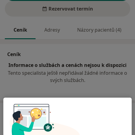
Rezervovat termín
Ceník
Adresy
Názory pacientů (4)
Ceník
Informace o službách a cenách nejsou k dispozici
Tento specialista ještě nepřidával žádné informace o
svých službách.
Adresa
Nemocnice Na Homolce
Roentgenova 2/37,
Praha
150 30