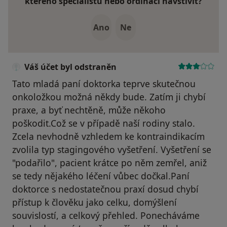
kterého specialistu nebo ordinaci navštívit?
Ano
Ne
Váš účet byl odstraněn
Tato mladá paní doktorka teprve skutečnou
onkoložkou možná někdy bude. Zatím ji chybí
praxe, a byť nechtěně, může někoho
poškodit.Což se v případě naší rodiny stalo.
Zcela nevhodně vzhledem ke kontraindikacím
zvolila typ stagingového vyšetření. Vyšetření se
"podařilo", pacient krátce po něm zemřel, aniž
se tedy nějakého léčení vůbec dočkal.Paní
doktorce s nedostatečnou praxí dosud chybí
přístup k člověku jako celku, domýšlení
souvislostí, a celkový přehled. Ponecháváme