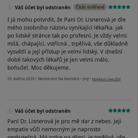
Váš účet byl odstraněn
Číslo ověřené
I já mohu potvrdit, že Paní Dr. Lisnerová je dle
mého osobního názoru vynikající lékařka. jak
po lidské stránce tak po profesní. Je vždy velmi
milá, chápající, vstřícná , trpělivá, vše důkladně
vysvětlí a její přístup je velmi lidský. V dnešní
době takových lékařů je jen velmi málo,
bohužel. Moc děkujeme.
podle názoru uživatele Váš
25. května 2020
•
Nemocnice Na Homolce
•
Jiný
•
Nahlásit zneužití
Váš účet byl odstraněn
Paní Dr. Lisnerová je pro mě dar z nebes. Jeji
empatie vůči nemocným je naprosto
neskutečná. Má srdce na dlani, je trpělivá, vše