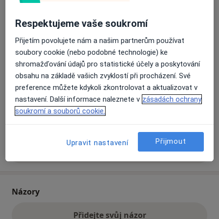
Respektujeme vaše soukromí
Přiblížit mapu
se otevře v nové záložce
Přijetím povolujete nám a našim partnerům používat
soubory cookie (nebo podobné technologie) ke
Dostupnost
Na této adrese online kalendář není aktivní
shromažďování údajů pro statistické účely a poskytování
Co mám v takové situaci udělat?
obsahu na základě vašich zvyklostí při procházení. Své
preference můžete kdykoli zkontrolovat a aktualizovat v
Způsoby platby (soukromé návštěvy)
nastavení. Další informace naleznete v
zásadách ochrany
soukromí a souborů cookie.
Na teto adrese lékař přijímá pacienty na pojišťovnu
Detaily
Přijmout
Upravit nastavení
Více
o adrese
Názory
Přidejte svůj názor