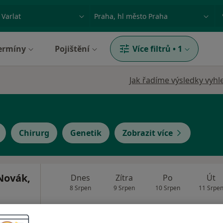
ace, nemoc nebo příjmení
Město nebo region
ermíny
Pojištění
Více filtrů
•
1
Jak řadíme výsledky vyhl
Chirurg
Genetik
Zobrazit více
Novák,
Dnes
Zítra
Po
Út
8 Srpen
9 Srpen
10 Srpen
11 Srpe
Online rezervace termínu není k dispozic