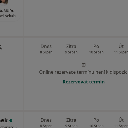
r. MUDr.
el Nekula
,
Dnes
Zítra
Po
Út
8 Srpen
9 Srpen
10 Srpen
11 Srpe
Online rezervace termínu není k dispozic
Rezervovat termín
nek
Dnes
Zítra
Po
Út
8 Srpen
9 Srpen
10 Srpen
11 Srpe
·
chirurg