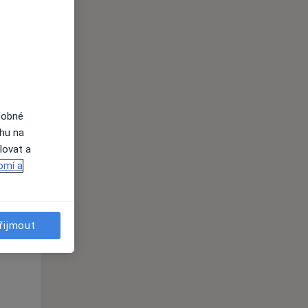
dobné
ahu na
lovat a
omí a
St
Čt
Pá
n
12 Srpen
13 Srpen
14 Srpen
řijmout
i