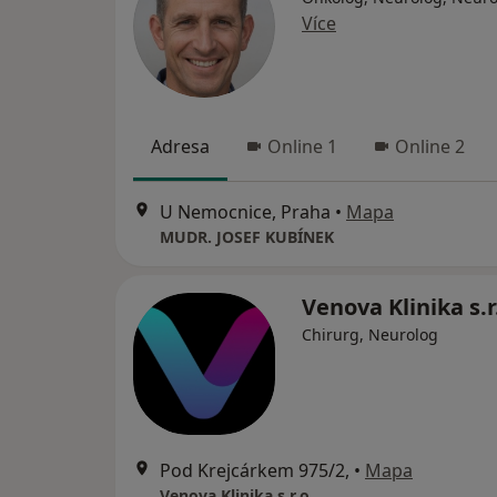
Více
Adresa
Online 1
Online 2
U Nemocnice, Praha
•
Mapa
MUDR. JOSEF KUBÍNEK
Venova Klinika s.r
Chirurg, Neurolog
Pod Krejcárkem 975/2,
•
Mapa
Venova Klinika s.r.o.