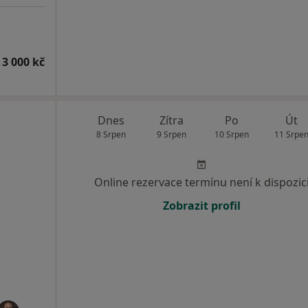
 3 000 kč
Dnes
Zítra
Po
Út
8 Srpen
9 Srpen
10 Srpen
11 Srpe
Online rezervace termínu není k dispozic
Zobrazit profil