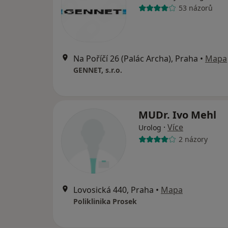
53 názorů
Na Poříčí 26 (Palác Archa), Praha
•
Mapa
GENNET, s.r.o.
MUDr. Ivo Mehl
·
Více
Urolog
2 názory
Lovosická 440, Praha
•
Mapa
Poliklinika Prosek