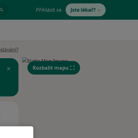
Přihlásit se
Jste lékař?
edávání?
Rozbalit mapu
St
Čt
Pá
n
12 Srpen
13 Srpen
14 Srpen
i