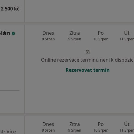
 2 500 kč
plán
Dnes
Zítra
Po
Út
8 Srpen
9 Srpen
10 Srpen
11 Srpe
Online rezervace termínu není k dispozic
Rezervovat termín
Dnes
Zítra
Po
Út
8 Srpen
9 Srpen
10 Srpen
11 Srpe
·
Více
ní