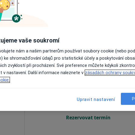
Rezervovat termín
ujeme vaše soukromí
ovolujete nám a našim partnerům používat soubory cookie (nebo po
 3 000 kč
e) ke shromažďování údajů pro statistické účely a poskytování obs
ich zvyklostí při procházení. Své preference můžete kdykoli zkontro
t v nastavení. Další informace naleznete v
zásadách ochrany soukr
 Ph.D.
Dnes
Zítra
Po
Út
okie.
8 Srpen
9 Srpen
10 Srpen
11 Srpe
P
Upravit nastavení
Online rezervace termínu není k dispozic
Rezervovat termín