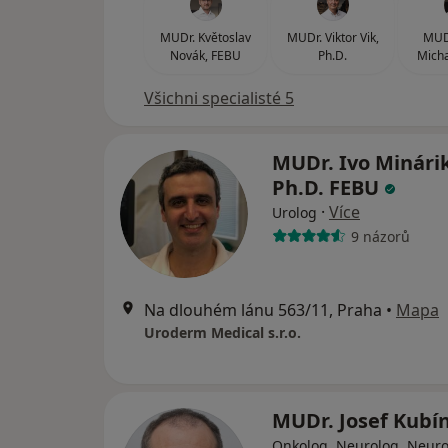
MUDr. Květoslav
MUDr. Viktor Vik,
MUD
Novák, FEBU
Ph.D.
Micha
Všichni specialisté 5
MUDr. Ivo Minárik
Ph.D. FEBU
·
Více
Urolog
9 názorů
Na dlouhém lánu 563/11, Praha
•
Mapa
Uroderm Medical s.r.o.
MUDr. Josef Kubí
Onkolog, Neurolog, Neuro