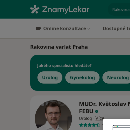
specializ
Online konzultace
Dostupné t
Rakovina varlat Praha
Jakého specialistu hledáte?
Urolog
Gynekolog
Neurolog
MUDr. Květoslav 
FEBU
·
Více
Urolog
10 názorů