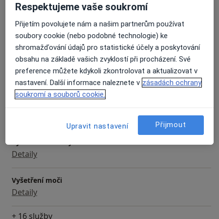
Respektujeme vaše soukromí
Služby a ceník služeb
Přijetím povolujete nám a našim partnerům používat
Bakteriologické vyšetření
soubory cookie (nebo podobné technologie) ke
Detaily
shromažďování údajů pro statistické účely a poskytování
obsahu na základě vašich zvyklostí při procházení. Své
Periodické zkoušky
preference můžete kdykoli zkontrolovat a aktualizovat v
Detaily
nastavení. Další informace naleznete v
zásadách ochrany
soukromí a souborů cookie.
Vyšetření rtg
Detaily
Přijmout
Upravit nastavení
Vyšetření močových cest
Detaily
Vyšetření moči
Detaily
+ 16 služby