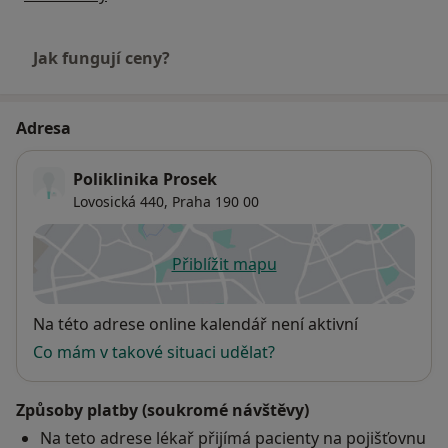
Jak fungují ceny?
Adresa
Poliklinika Prosek
Lovosická 440,
Praha
190 00
Přiblížit mapu
se otevře v nové záložce
Dostupnost
Na této adrese online kalendář není aktivní
Co mám v takové situaci udělat?
Způsoby platby (soukromé návštěvy)
Na teto adrese lékař přijímá pacienty na pojišťovnu