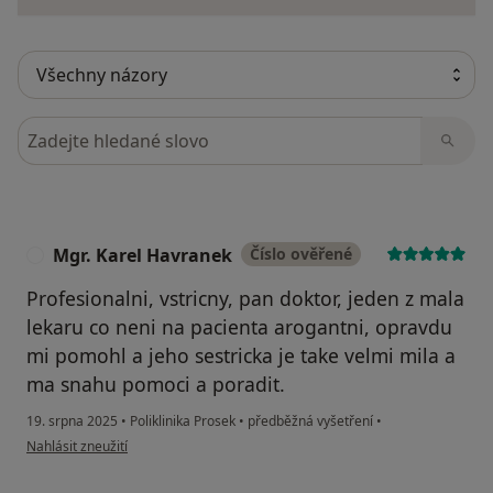
Hledejte v názorech
Mgr. Karel Havranek
Číslo ověřené
M
Profesionalni, vstricny, pan doktor, jeden z mala
lekaru co neni na pacienta arogantni, opravdu
mi pomohl a jeho sestricka je take velmi mila a
ma snahu pomoci a poradit.
19. srpna 2025
•
Poliklinika Prosek
•
předběžná vyšetření
•
podle názoru uživatele Mgr. Karel Havranek
Nahlásit zneužití