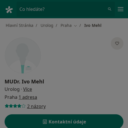
Hla
Co hledáte?
Hlavní Stránka
Urolog
Praha
Ivo Mehl
Změna města
MUDr.
Ivo Mehl
o specializacích
Urolog
·
Více
Praha
1 adresa
2 názory
Kontaktní údaje