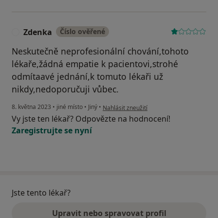
Zdenka
Číslo ověřené
Z
Neskutečně neprofesionální chování,tohoto
lékaře,žádná empatie k pacientovi,strohé
odmítaavé jednání,k tomuto lékaři už
nikdy,nedoporučuji vůbec.
podle názoru uživatele Zdenka
8. května 2023
•
jiné místo
•
Jiný
•
Nahlásit zneužití
Vy jste ten lékař? Odpovězte na hodnocení!
Zaregistrujte se nyní
Jste tento lékař?
Upravit nebo spravovat profil