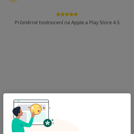
Průměrné hodnocení na Apple a Play Store 4.5
UroKlinikum s.r.o. - Urologická ambulance
Praha
Urolog
26 názorů
Budějovická 778/3a, Praha
•
Mapa
UroKlinikum s.r.o. - Urologická ambulance Praha
Tato klinika nemá specialisty s dostupnými termíny v online kalendáři
Zobrazit profil