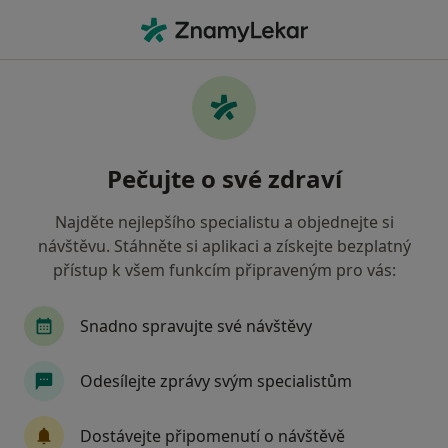
Hla
Nemoci Močových Cest • Praha, hl město Praha
Filtry
• 1
Mapa
Nemoci močových cest Praha
Pečujte o své zdraví
Jak řadíme výsledky vyhledávání?
Najděte nejlepšího specialistu a objednejte si
návštěvu. Stáhněte si aplikaci a získejte bezplatný
Jakého specialistu hledáte?
přístup k všem funkcím připraveným pro vás:
Urolog
Chirurg
Neurolog
Snadno spravujte své návštěvy
Odesílejte zprávy svým specialistům
Dostávejte připomenutí o návštěvě