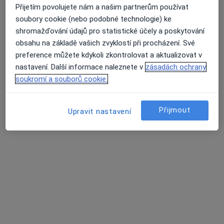
MUDr. Martin Petrlík
Přijetím povolujete nám a našim partnerům používat
·
Více
Internista
soubory cookie (nebo podobné technologie) ke
shromažďování údajů pro statistické účely a poskytování
Tesaříkova 1027/2, Praha
•
Mapa
obsahu na základě vašich zvyklostí při procházení. Své
Cévní a interní ordinace MUDr Martin Petrlík
preference můžete kdykoli zkontrolovat a aktualizovat v
Preventivní prohlídky
od 1 000 kč
nastavení. Další informace naleznete v
zásadách ochrany
Tento specialista nenabízí online rezervaci termínu na této adrese.
soukromí a souborů cookie.
Rezervovat termín
Přijmout
Upravit nastavení
MUDr. Martin Hajšl, Ph.D.