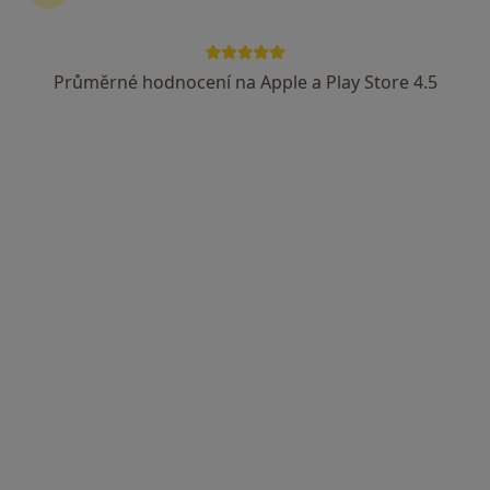
Průměrné hodnocení na Apple a Play Store 4.5
MUDr. Jana Bucková
·
Více
Kardiolog, Internista
5 názorů
Sluneční náměstí 2588/14, Praha
•
Mapa
Kardiologie Interna Hůrka
Tento specialista nenabízí online rezervaci termínu na této adrese.
Rezervovat termín