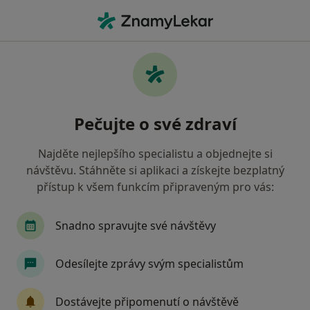
Hla
Hypercholesterolémie • Praha, hl město Praha
Filtry
• 1
Mapa
Hypercholesterolémie Praha
Pečujte o své zdraví
Jak řadíme výsledky vyhledávání?
Najděte nejlepšího specialistu a objednejte si
návštěvu. Stáhněte si aplikaci a získejte bezplatný
Jakého specialistu hledáte?
přístup k všem funkcím připraveným pro vás:
Praktický lékař
Internista
Kardiolog
Snadno spravujte své návštěvy
Odesílejte zprávy svým specialistům
Dostávejte připomenutí o návštěvě