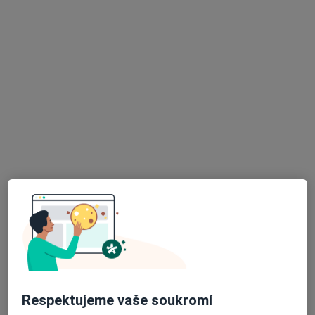
MUDr. Marie Vadbolská
·
Více
Praktický lékař
Bakovská 999/4, Praha
•
Mapa
Štolfa-praktik s.r.o. PŘIJÍMÁME NOVÉ PACIENTY
Očkování
od 200 kč
Tento specialista nenabízí online rezervaci termínu na této adrese.
Rezervovat termín
Respektujeme vaše soukromí