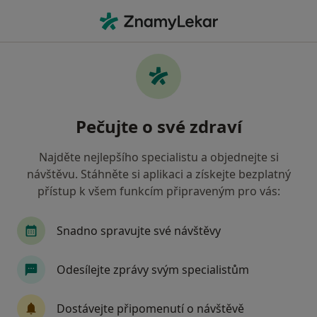
Hla
Co hledáte?
Hlavní Stránka
Internista
Praha
Martin Petrlík
Změna města
Pečujte o své zdraví
Najděte nejlepšího specialistu a objednejte si
návštěvu. Stáhněte si aplikaci a získejte bezplatný
přístup k všem funkcím připraveným pro vás:
MUDr.
Martin Petrlík
o specializacích
Internista
·
Více
Snadno spravujte své návštěvy
Praha
1 adresa
Odesílejte zprávy svým specialistům
Kontaktní údaje
Dostávejte připomenutí o návštěvě