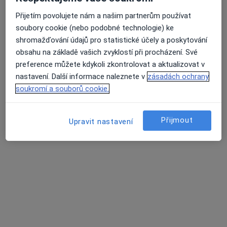
nezanechává jizvy a nevyžaduje žádné omezení běžné
Hlavní léčená onemocnění
Přijetím povolujete nám a našim partnerům používat
pracovní činnosti
Ateroskleróza
Cévní onemocnění
soubory cookie (nebo podobné technologie) ke
Sklerotizace je vhodná k odstranění drobných žilek –
shromažďování údajů pro statistické účely a poskytování
Vnitřní nemoci
Cukrovka
při ní do každé z nich aplikujeme tenkou jehličkou
obsahu na základě vašich zvyklostí při procházení. Své
a11y_sr_more_diseases
Hypercholesterolémie
+1
speciální roztok, který ji uzavře. Po tomto výkonu není
preference můžete kdykoli zkontrolovat a aktualizovat v
třeba opět žádné omezení, jen několikadenní bandáž
nastavení. Další informace naleznete v
zásadách ochrany
elastickou punčochou.
Více
soukromí a souborů cookie.
o zkušenostech
Vše Vám vysvětlíme – objednání na uvedeném čísle,
nemusíte mít doporučení
Přijmout
Upravit nastavení
Služby a ceník služeb
Diagnostické vyšetření
Detaily
Ekg - elektrokardiografie
Detaily
Interní konzultace