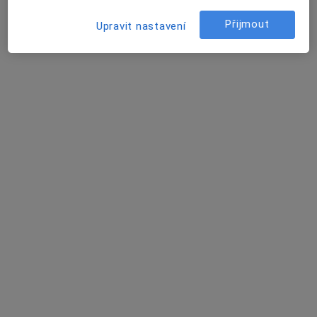
Liliová 221/13, Praha
•
Mapa
Vnitřní lékařství - klinická imunologie
Přijmout
Upravit nastavení
Tento specialista nenabízí online rezervaci termínu na této adrese.
Rezervovat termín
MUDr. Dana Konfrštová
·
Více
Internista, Praktický lékař
25 názorů
Vítězné náměstí 10/829 (2. patro), Praha
•
Mapa
MUDr. Youngová & spol., s.r.o. (young+co)