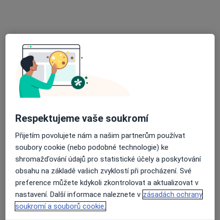
·
Více
Internista, Kardiolog
5 názorů
Sluneční náměstí 2588/14, Praha
•
Mapa
Kardiologie Interna Hůrka
Tento specialista nenabízí online rezervaci termínu na této adrese.
Rezervovat termín
Respektujeme vaše soukromí
Přijetím povolujete nám a našim partnerům používat
soubory cookie (nebo podobné technologie) ke
shromažďování údajů pro statistické účely a poskytování
obsahu na základě vašich zvyklostí při procházení. Své
preference můžete kdykoli zkontrolovat a aktualizovat v
MUDr. Jaroslav Svoboda
nastavení. Další informace naleznete v
zásadách ochrany
soukromí a souborů cookie.
·
Více
Internista, Imunolog