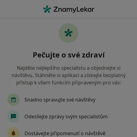
Hla
Internista • Praha 10, Praha, hl město Praha
Filtry
Mapa
Internista, Praha 10, Praha
Pečujte o své zdraví
Jak řadíme výsledky vyhledávání?
Najděte nejlepšího specialistu a objednejte si
návštěvu. Stáhněte si aplikaci a získejte bezplatný
Jakou pojišťovnu máte?
přístup k všem funkcím připraveným pro vás:
Všeobecná zdravotní pojišťovna
Zdravotní poj
Snadno spravujte své návštěvy
Odesílejte zprávy svým specialistům
Dostávejte připomenutí o návštěvě