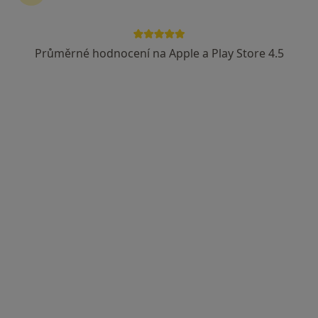
Průměrné hodnocení na Apple a Play Store 4.5
Dobro Clinic
·
Více
Internista, Dermatolog, Endokrinolog
Jankovcova 788/16, Praha
•
Mapa
Dobro Clinic
Tato klinika nemá specialisty s dostupnými termíny v online kalendáři
Zobrazit profil