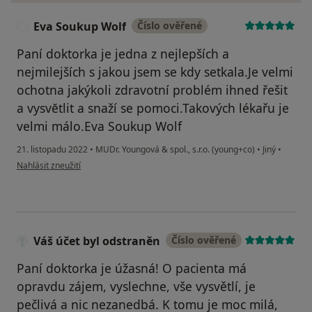
Eva Soukup Wolf
Číslo ověřené
E
Paní doktorka je jedna z nejlepších a
nejmilejších s jakou jsem se kdy setkala.Je velmi
ochotna jakýkoli zdravotní problém ihned řešit
a vysvĕtlit a snaží se pomoci.Takových lékařu je
velmi málo.Eva Soukup Wolf
21. listopadu 2022
•
MUDr. Youngová & spol., s.r.o. (young+co)
•
Jiný
•
podle názoru uživatele Eva Soukup Wolf
Nahlásit zneužití
Váš účet byl odstraněn
Číslo ověřené
Paní doktorka je úžasná! O pacienta má
opravdu zájem, vyslechne, vše vysvětlí, je
pečlivá a nic nezanedbá. K tomu je moc milá,