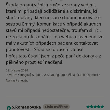
Škoda organizačních změn ze strany vedení,
které mi připadají odlidštěné a diskriminující
starší občany, kteří nejsou schopni pracovat se
sestrou Emmy. Komunikace v případě akutních
stavů mi připadá nedostatečná, troufám si říci,
ne zcela profesionální - na webu je uvedeno, že
má v akutních případech pacient kontaktovat
pohotovost... Snad se to časem zlepší!
I přes tato úskalí jsem z péče paní doktorky a z
pěkného prostředí nadšená.
22. března 2024
•
MUDr. Youngová & spol., s.r.o. (young+co)
•
léčba akutních nemocí
•
podle názoru uživatele Helena Neckářová
Nahlásit zneužití
S.Romanovska
Číslo ověřené
S