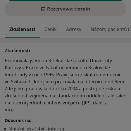
Rezervovat termín
Zkušenosti
Ceník
Adresy
Názory pacientů (
Zkušenosti
Promovala jsem na 3. lékařské fakultě Univerzity
Karlovy v Praze ve Fakultní nemocnici Královské
Vinohrady v roce 1995. Praxi jsem získala v nemocnici
ve Svitavách, kde jsem pracovala na interním oddělení.
Zde jsem pracovala do roku 2004 a postupně získala
zkušenosti zejména na standardním oddělení, ale také
na interní jednotce intensivní péče (JIP), dále s
O mně
konziliární činností v jiných klinických oborech, včetně
Více
předoperačních vyšetření a pooperační péče, a také s
Odborník na:
ambulantní kardiologickou a diabetologickou péčí. V
Vnitřní lékařství - interna
roce 2000 jsem atestovala z vnitřního lékařství. V