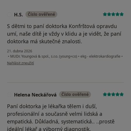
H.S.
Číslo ověřené
H
S dětmi to paní doktorka Konfrštová opravdu
umí, naše dítě je vždy v klidu a je vidět, že paní
doktorka má skutečné znalosti.
21. dubna 2026
•
MUDr. Youngová & spol., s.r.o. (young+co)
•
ekg - elektrokardiografie
•
podle názoru uživatele H.S.
Nahlásit zneužití
Helena Neckářová
Číslo ověřené
H
Paní doktorka je lékařka tělem i duší,
profesionální a současně velmi lidská a
empatická. Důkladná, systematická.. ..prostě
ideální lékař a výborný diagnostik.