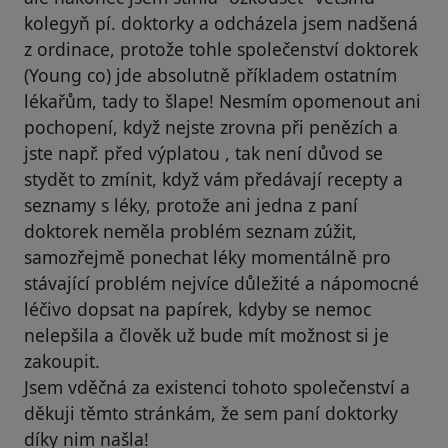
kolegyň pí. doktorky a odcházela jsem nadšená
z ordinace, protože tohle společenství doktorek
(Young co) jde absolutně příkladem ostatním
lékařům, tady to šlape! Nesmím opomenout ani
pochopení, když nejste zrovna při penězích a
jste např. před výplatou , tak není důvod se
stydět to zmínit, když vám předávají recepty a
seznamy s léky, protože ani jedna z paní
doktorek neměla problém seznam zúžit,
samozřejmě ponechat léky momentálně pro
stávající problém nejvíce důležité a nápomocné
léčivo dopsat na papírek, kdyby se nemoc
nelepšila a člověk už bude mít možnost si je
zakoupit.
Jsem vděčná za existenci tohoto společenství a
děkuji těmto stránkám, že sem paní doktorky
díky nim našla!