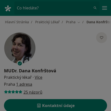
Hla
Co hledáte?
Hlavní Stránka
Praktický Lékař
Praha
Dana Konfršt
Změna města
MUDr.
Dana Konfrštová
o specializacích
Praktický lékař
·
Více
Praha
1 adresa
25 názorů
Kontaktní údaje