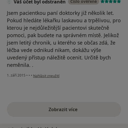
Váš účet byl odstraněn
Číslo ověřené
Jsem pacientkou paní doktorky již několik let.
Pokud hledáte lékařku laskavou a trpělivou, pro
kterou je nejdůležitější pacientovi skutečně
pomoci, pak budete na správném místě. Jelikož
jsem letitý chronik, u kterého se občas zdá, že
léčba vede odnikud nikam, dokážu výše
uvedený přístup náležitě ocenit. Určitě bych
neměnila. .
podle názoru uživatele Váš účet byl odstraněn
1. září 2015
•
•
•
Nahlásit zneužití
Zobrazit více
výše uvedené názory