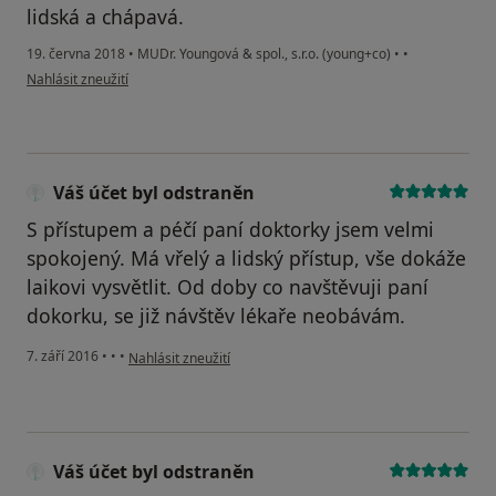
lidská a chápavá.
19. června 2018
•
MUDr. Youngová & spol., s.r.o. (young+co)
•
•
podle názoru uživatele Váš účet byl odstraněn
Nahlásit zneužití
Váš účet byl odstraněn
S přístupem a péčí paní doktorky jsem velmi
spokojený. Má vřelý a lidský přístup, vše dokáže
laikovi vysvětlit. Od doby co navštěvuji paní
dokorku, se již návštěv lékaře neobávám.
podle názoru uživatele Váš účet byl odstraněn
7. září 2016
•
•
•
Nahlásit zneužití
Váš účet byl odstraněn