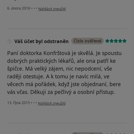
podle názoru uživatele Váš účet byl odstraněn
6. února 2016
•
•
•
Nahlásit zneužití
Váš účet byl odstraněn
Číslo ověřené
Paní doktorka Konfrštová je skvělá. Je spoustu
dobrých praktických lékařů, ale ona patří ke
špičce. Má velký zájem, nic nepodcení, vše
raději otestuje. A k tomu je navíc milá, ve
věcech má pořádek, když jste objednaní, bere
vás včas. Děkuji za pečlivý a osobní přístup.
podle názoru uživatele Váš účet byl odstraněn
13. října 2015
•
•
•
Nahlásit zneužití