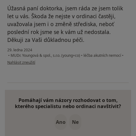
Úžasná paní doktorka, jsem ráda ze jsem tolik
let u vás. Škoda že nejste v ordinaci častěji,
uvažovala jsem i o změně střediska, neboť
poslední rok jsme se k vám už nedostala.
Děkuji za Vaši důkladnou péči.
29. ledna 2024
•
MUDr. Youngová & spol., s.r.o. (young+co)
•
léčba akutních nemocí
•
podle názoru uživatele S.Romanovska
Nahlásit zneužití
Pomáhají vám názory rozhodovat o tom,
kterého specialistu nebo ordinaci navštívit?
Ano
Ne