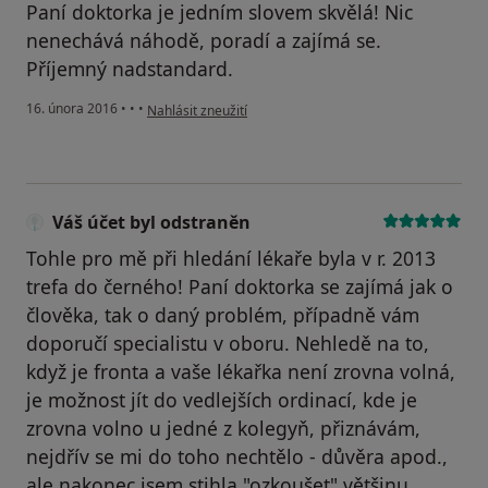
Paní doktorka je jedním slovem skvělá! Nic
nenechává náhodě, poradí a zajímá se.
Příjemný nadstandard.
podle názoru uživatele Váš účet byl odstraněn
16. února 2016
•
•
•
Nahlásit zneužití
Váš účet byl odstraněn
Tohle pro mě při hledání lékaře byla v r. 2013
trefa do černého! Paní doktorka se zajímá jak o
člověka, tak o daný problém, případně vám
doporučí specialistu v oboru. Nehledě na to,
když je fronta a vaše lékařka není zrovna volná,
je možnost jít do vedlejších ordinací, kde je
zrovna volno u jedné z kolegyň, přiznávám,
nejdřív se mi do toho nechtělo - důvěra apod.,
ale nakonec jsem stihla "ozkoušet" většinu