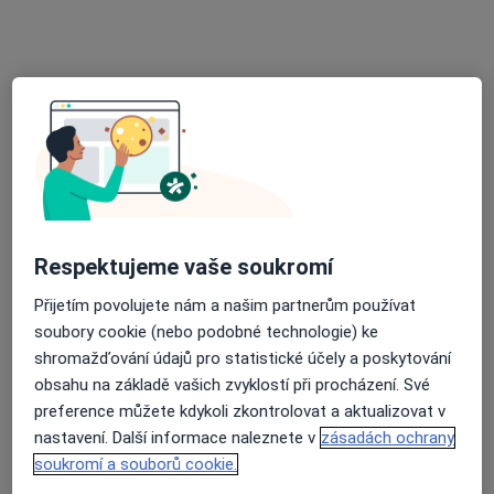
·
Více
Praktický lékař, Chirurg, Dermatolog
25 názorů
Jihlavská 1558/21, Praha
•
Mapa
LM Clinic
Tato klinika nemá specialisty s dostupnými termíny v online kalendáři
Zobrazit profil
Respektujeme vaše soukromí
Přijetím povolujete nám a našim partnerům používat
soubory cookie (nebo podobné technologie) ke
shromažďování údajů pro statistické účely a poskytování
obsahu na základě vašich zvyklostí při procházení. Své
preference můžete kdykoli zkontrolovat a aktualizovat v
MUDr. Marie Vadbolská
nastavení. Další informace naleznete v
zásadách ochrany
·
Více
Praktický lékař
soukromí a souborů cookie.