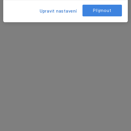
Bakovská 999/4, Praha
•
Mapa
Štolfa-praktik s.r.o. PŘIJÍMÁME NOVÉ PACIENTY
Přijmout
Upravit nastavení
Očkování
od 200 kč
Tento specialista nenabízí online rezervaci termínu na této adrese.
Rezervovat termín
MUDr. Kristina Sadílková
·
Více
Praktický lékař
5 názorů