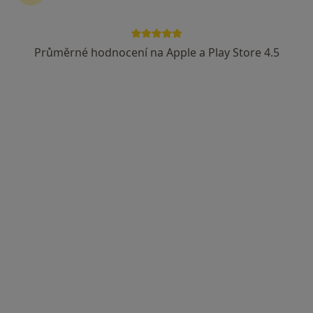
Průměrné hodnocení na Apple a Play Store 4.5
lékař Ihor Kistechko
·
Více
Praktický lékař
88 názorů
Stroupežnického 529/6, Praha
•
Mapa
MFV Medical s.r.o.
Tento specialista nenabízí online rezervaci termínu na této adrese.
Rezervovat termín