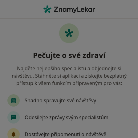
Hla
Praktický Lékař • Praha 8, Praha, hl město Praha
Filtry
Mapa
Praktický lékař, Praha 8, Praha
Pečujte o své zdraví
Jak řadíme výsledky vyhledávání?
Najděte nejlepšího specialistu a objednejte si
návštěvu. Stáhněte si aplikaci a získejte bezplatný
Jakou pojišťovnu máte?
přístup k všem funkcím připraveným pro vás:
Všeobecná zdravotní pojišťovna
Zdravotní poj
Snadno spravujte své návštěvy
Odesílejte zprávy svým specialistům
Dostávejte připomenutí o návštěvě