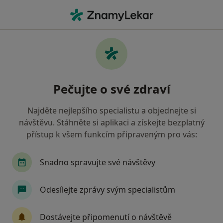
Hla
Praktický Lékař • Praha 8, Praha, hl město Praha
Filtry
Mapa
Praktický lékař, Praha 8, Praha
Pečujte o své zdraví
Jak řadíme výsledky vyhledávání?
Najděte nejlepšího specialistu a objednejte si
návštěvu. Stáhněte si aplikaci a získejte bezplatný
Jakou pojišťovnu máte?
přístup k všem funkcím připraveným pro vás:
Všeobecná zdravotní pojišťovna
Zdravotní poj
Snadno spravujte své návštěvy
Odesílejte zprávy svým specialistům
Dostávejte připomenutí o návštěvě