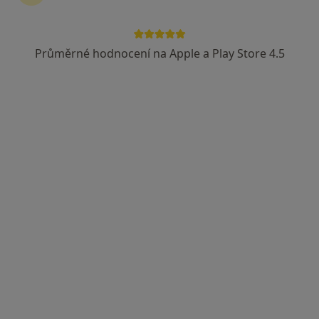
Průměrné hodnocení na Apple a Play Store 4.5
MUDr. Petr Krejčí
·
Více
Praktický lékař
3 názory
Sokolovská 178/247, Praha
•
Mapa
Lakimedo s.r.o.
Tento specialista nenabízí online rezervaci termínu na této adrese.
Rezervovat termín