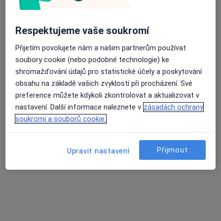
·
Více
Praktický lékař
16 názorů
Respektujeme vaše soukromí
Kolbenova 36/473, Praha
•
Mapa
SYSMED, s.r.o.
Přijetím povolujete nám a našim partnerům používat
Tento specialista nenabízí online rezervaci termínu na této adrese.
soubory cookie (nebo podobné technologie) ke
shromažďování údajů pro statistické účely a poskytování
Rezervovat termín
obsahu na základě vašich zvyklostí při procházení. Své
preference můžete kdykoli zkontrolovat a aktualizovat v
nastavení. Další informace naleznete v
zásadách ochrany
soukromí a souborů cookie.
Přijmout
Upravit nastavení
MUDr. Petr Potužník
·
Více
Praktický lékař
11 názorů