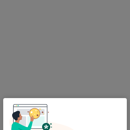
Medianna Clinic s.r.o.
Praktický lékař
Nepilova 903/3, Praha
•
Mapa
Medianna Clinic s.r.o.
Tato klinika nemá specialisty s dostupnými termíny v online kalendáři
Zobrazit profil
MUDr. Marie Sedláková