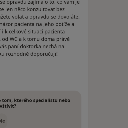
se opravdu zajímá o to, co vám je
te jen něco konzultovat bez
žete volat a opravdu se dovoláte.
názor pacienta na jeho potíže a
í i k celkové situaci pacienta
k od WC a k tomu doma právě
 vás paní doktorka nechá na
rku rozhodně doporučuji!
dstraněn
tom, kterého specialistu nebo
vštívit?
Ne