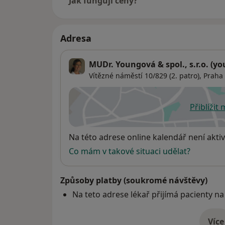
Jak fungují ceny?
prohlížeč
* Obdržet připomenutí když máte nárok na 
nechat se přeočkovat
Adresa
* Založit novou kartu – pro úplně nového p
* Založit nový účet OASYS – spárováním se s
identifikační údaje upravit sám
MUDr. Youngová & spol., s.r.o. (y
Vítězné náměstí 10/829 (2. patro),
Praha
Technické řešení jsme specifikovali sami a 
službu.
Přiblížit
se
Dostupnost
Na této adrese online kalendář není aktiv
Co mám v takové situaci udělat?
Způsoby platby (soukromé návštěvy)
Na teto adrese lékař přijímá pacienty na
Více