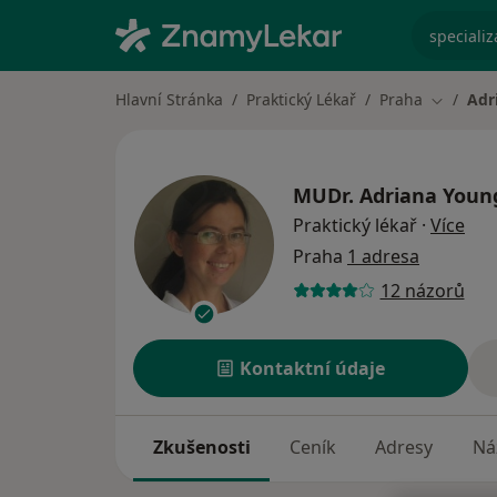
specializ
Hlavní Stránka
Praktický Lékař
Praha
Adr
Změna m
MUDr.
Adriana Youn
o sp
Praktický lékař
·
Více
Praha
1 adresa
12 názorů
Kontaktní údaje
Zkušenosti
Ceník
Adresy
Ná