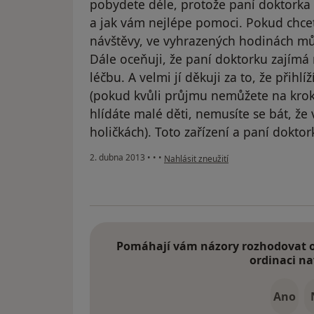
pobydete déle, protože paní doktorka 
a jak vám nejlépe pomoci. Pokud chce
návštěvy, ve vyhrazených hodinách mů
Dále oceňuji, že paní doktorku zajímá 
léčbu. A velmi jí děkuji za to, že přihlíž
(pokud kvůli průjmu nemůžete na kro
hlídáte malé děti, nemusíte se bát, že
holičkách). Toto zařízení a paní dokto
podle názoru uživatele Váš účet byl o
2. dubna 2013
•
•
•
Nahlásit zneužití
Pomáhají vám názory rozhodovat o 
ordinaci na
Ano