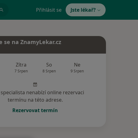
Přihlásit se
Jste lékař?
e se na ZnamyLekar.cz
Zítra
So
Ne
Po
Út
7 Srpen
8 Srpen
9 Srpen
10 Srpen
11 Srp
specialista nenabízí online rezervaci
termínu na této adrese.
Rezervovat termín