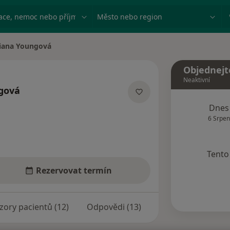
ace, nemoc nebo příjmení
Město nebo region
iana Youngová
ěsta
Objednejt
Neaktivní
gová
ecializacích
Dnes
6 Srpen
Tento 
Rezervovat termín
zory pacientů (12)
Odpovědi (13)