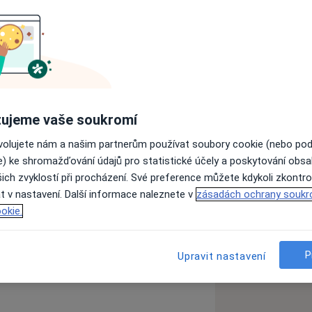
ity Karlovy v Praze Motole v roce
v Praze. V roce 2000 jsem
002 v oboru všeobecné lékařství.
xe v Praze Karlíně u doc. Seiferta
ujeme vaše soukromí
ovolujete nám a našim partnerům používat soubory cookie (nebo po
ltě Univerzity Karlovy na katedře
e) ke shromažďování údajů pro statistické účely a poskytování obs
tgraduálních kurzů pro všeobecné
ich zvyklostí při procházení. Své preference můžete kdykoli zkontro
t v nastavení. Další informace naleznete v
zásadách ochrany soukr
okie.
1.9.2010. Mé lékařské kolegyně v
zkušenostech
P
Upravit nastavení