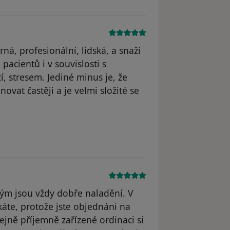
á, profesionální, lidská, a snaží
acientů i v souvislosti s
, stresem. Jediné minus je, že
at častěji a je velmi složité se
odstraněn
tým jsou vždy dobře naladění. V
áte, protože jste objednáni na
tejně příjemně zařízené ordinaci si