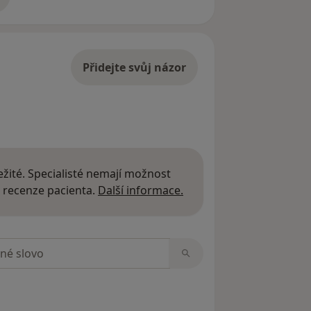
adrese
Přidejte svůj názor
žité. Specialisté nemají možnost
Další informace o názor
 recenze pacienta.
Další informace.
zorech