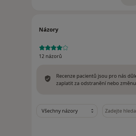
o 
Názory
12 názorů
Recenze pacientů jsou pro nás důle
zaplatit za odstranění nebo změnu
Hledejte v ná