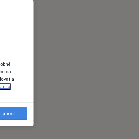
dobné
ahu na
lovat a
omí a
řijmout