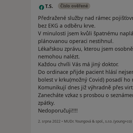
T.S.
Číslo ověřené
T
Předražené služby nad rámec pojišťov
bez EKG a odběru krve.
V minulosti jsem kvůli špatnému napl
plánovanou operaci nestihnul.
Lékařskou zprávu, kterou jsem osobně
nemohou nalézt.
Každou chvíli Vás má jiný doktor.
Do ordinace přijde pacient hlásí nej
bolest v krku(možný Covid) posadí ho m
Komunikují dnes již výhradně přes vir
Zanecháte vzkaz s prosbou o seznámen
zpátky.
Nedoporučuji!!!!
2. srpna 2022
•
MUDr. Youngová & spol., s.r.o. (young+co)