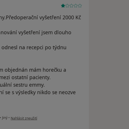
ny.Předoperační vyšetření 2000 Kč
ánování vyšetření jsem dlouho
 odnesl na recepci po týdnu
sem objednán mám horečku a
ezi ostatní pacienty.
tuální sestru emmy.
í se s výsledky nikdo se neozve
podle názoru uživatele T.S.
•
Jiný
•
Nahlásit zneužití