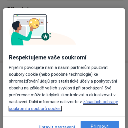
ruštině.
Očkování
Registrujeme nové pacienty všech zdravotních
pojišťoven.
Preventivní prohlídky
Ordinace je výukovým pracovištěm 1. lékařské fakulty
UK v Praze. Zároveň je akreditovaná k výuce mladých
Jak fungují ceny?
praktických lékařů, a z toho důvodu je třeba počítat s
Respektujeme vaše soukromí
tím, že dochází k pravidelné výměně mladých lékařů
po získání atestace.
Přijetím povolujete nám a našim partnerům používat
Specialisté
Ověřte svou pojišťovnu
soubory cookie (nebo podobné technologie) ke
Podporujeme také různé charitativní projekty.
shromažďování údajů pro statistické účely a poskytování
Praktický lékař
obsahu na základě vašich zvyklostí při procházení. Své
preference můžete kdykoli zkontrolovat a aktualizovat v
nastavení. Další informace naleznete v
zásadách ochrany
soukromí a souborů cookie.
MUDr. Adriana Youngová
Praktický lékař, Internista
12 názorů
Přijmout
Upravit nastavení