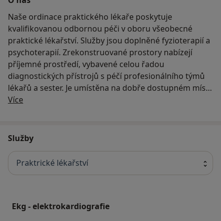
Naše ordinace praktického lékaře poskytuje
kvalifikovanou odbornou péči v oboru všeobecné
praktické lékařství. Služby jsou doplněné fyzioterapií a
psychoterapií. Zrekonstruované prostory nabízejí
příjemné prostředí, vybavené celou řadou
diagnostických přístrojů s péčí profesionálního týmů
lékařů a sester. Je umístěna na dobře dostupném místě
O nás
v centru Dejvic.
Více
Ordinujeme v ranních i odpoledních hodinách.
Abychom šetřili Váš čas, umožňujeme objednání ke
Služby
konkrétnímu lékaři na Vámi zvolenou dobu. Další
úsporu času Vám nabízíme v podobě registrace online
Praktrické lékařství
a "e-receptu". V čekárně ordinace pak můžete využít
bezplatné připojení na internet (přes wifi).
Naše služby a lékařské konzultace poskytujeme v
Ekg - elektrokardiografie
češtině, slovenštině, angličtině, italštině a částečně i