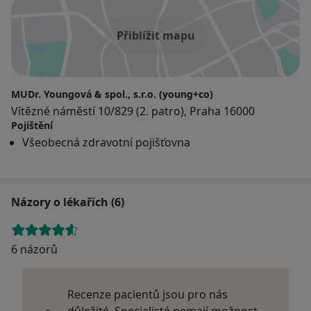
Přiblížit mapu
MUDr. Youngová & spol., s.r.o. (young+co)
Vítězné náměstí 10/829 (2. patro), Praha 16000
Pojištění
Všeobecná zdravotní pojišťovna
Názory o lékařích (6)
6 názorů
Recenze pacientů jsou pro nás
důležité. Specialisté nemají možnost