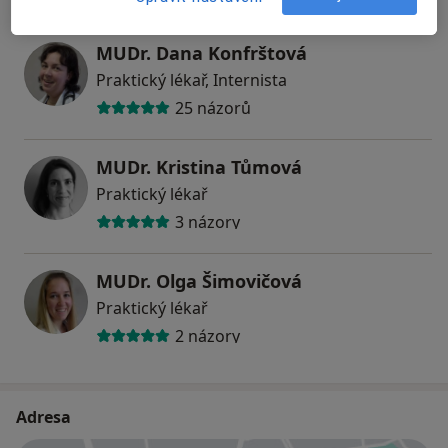
MUDr. Dana Konfrštová
Praktický lékař, Internista
25 názorů
MUDr. Kristina Tůmová
Praktický lékař
3 názory
MUDr. Olga Šimovičová
Praktický lékař
2 názory
Adresa