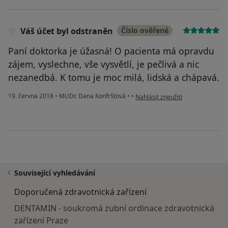
Váš účet byl odstraněn
Číslo ověřené
Paní doktorka je úžasná! O pacienta má opravdu
zájem, vyslechne, vše vysvětlí, je pečlivá a nic
nezanedbá. K tomu je moc milá, lidská a chápavá.
podle názoru uživatele Váš účet 
19. června 2018
•
MUDr. Dana Konfrštová
•
•
Nahlásit zneužití
Související vyhledávání
Doporučená zdravotnická zařízení
DENTAMIN - soukromá zubní ordinace zdravotnická
zařízení Praze