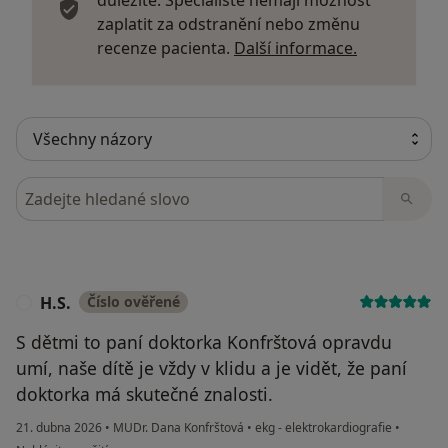
zaplatit za odstranění nebo změnu
Další infor
recenze pacienta.
Další informace.
Hledejte v názorech
H.S.
Číslo ověřené
H
S dětmi to paní doktorka Konfrštová opravdu
umí, naše dítě je vždy v klidu a je vidět, že paní
doktorka má skutečné znalosti.
21. dubna 2026
•
MUDr. Dana Konfrštová
•
ekg - elektrokardiografie
•
podle názoru uživatele H.S.