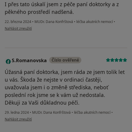
I přes tato úskalí jsem z péče paní doktorky a z
pěkného prostředí nadšená.
22. března 2024
•
MUDr. Dana Konfrštová
•
léčba akutních nemocí
•
podle názoru uživatele Helena Neckářová
Nahlásit zneužití
S.Romanovska
Číslo ověřené
S
Úžasná paní doktorka, jsem ráda ze jsem tolik let
u vás. Škoda že nejste v ordinaci častěji,
uvažovala jsem i o změně střediska, neboť
poslední rok jsme se k vám už nedostala.
Děkuji za Vaši důkladnou péči.
29. ledna 2024
•
MUDr. Dana Konfrštová
•
léčba akutních nemocí
•
podle názoru uživatele S.Romanovska
Nahlásit zneužití