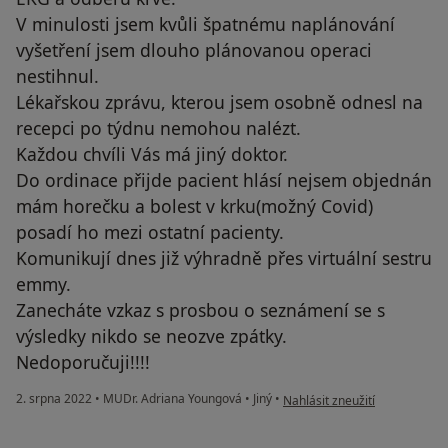
V minulosti jsem kvůli špatnému naplánování
vyšetření jsem dlouho plánovanou operaci
nestihnul.
Lékařskou zprávu, kterou jsem osobně odnesl na
recepci po týdnu nemohou nalézt.
Každou chvíli Vás má jiný doktor.
Do ordinace přijde pacient hlásí nejsem objednán
mám horečku a bolest v krku(možný Covid)
posadí ho mezi ostatní pacienty.
Komunikují dnes již výhradně přes virtuální sestru
emmy.
Zanecháte vzkaz s prosbou o seznámení se s
výsledky nikdo se neozve zpátky.
Nedoporučuji!!!!
podle názoru uživatele T.S.
2. srpna 2022
•
MUDr. Adriana Youngová
•
Jiný
•
Nahlásit zneužití