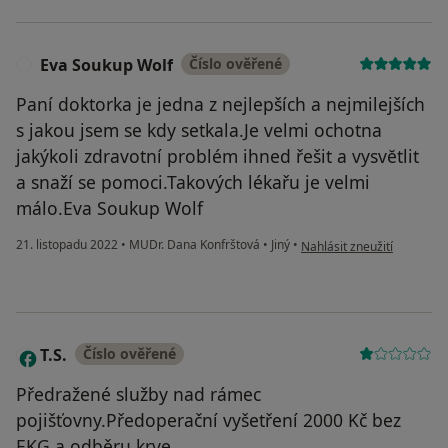
Eva Soukup Wolf
Číslo ověřené
E
Paní doktorka je jedna z nejlepších a nejmilejších
s jakou jsem se kdy setkala.Je velmi ochotna
jakýkoli zdravotní problém ihned řešit a vysvĕtlit
a snaží se pomoci.Takových lékařu je velmi
málo.Eva Soukup Wolf
podle názoru uživatele Ev
21. listopadu 2022
•
MUDr. Dana Konfrštová
•
Jiný
•
Nahlásit zneužití
T.S.
Číslo ověřené
T
Předražené služby nad rámec
pojišťovny.Předoperační vyšetření 2000 Kč bez
EKG a odběru krve.