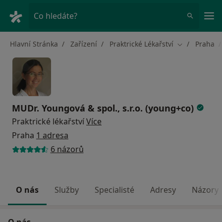
Hla
Co hledáte?
Hlavní Stránka
Zařízení
Praktrické Lékařství
Praha
Změna města
MUDr. Youngová & spol., s.r.o. (young+co)
Praktrické lékařství
Více
Praha
1 adresa
6 názorů
O nás
Služby
Specialisté
Adresy
Názory
O nás