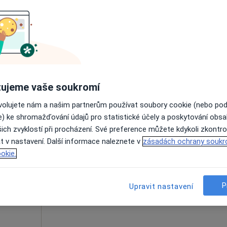
hko
Dnes
Zítra
So
Ne
6 Srpen
7 Srpen
8 Srpen
9 Srpen
Online rezervace termínu není k dispozic
Zobrazit telefonní číslo
ujeme vaše soukromí
ovolujete nám a našim partnerům používat soubory cookie (nebo po
e) ke shromažďování údajů pro statistické účely a poskytování obs
ich zvyklostí při procházení. Své preference můžete kdykoli zkontro
Dnes
Zítra
So
Ne
t v nastavení. Další informace naleznete v
zásadách ochrany soukr
6 Srpen
7 Srpen
8 Srpen
9 Srpen
g,
okie.
Online rezervace termínu není k dispozic
P
Upravit nastavení
Zobrazit profil