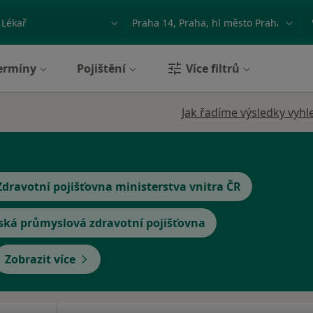
ace, nemoc nebo příjmení
Město nebo region
ermíny
Pojištění
Více filtrů
Jak řadíme výsledky vyhl
Zdravotní pojišťovna ministerstva vnitra ČR
ská průmyslová zdravotní pojišťovna
Zobrazit více