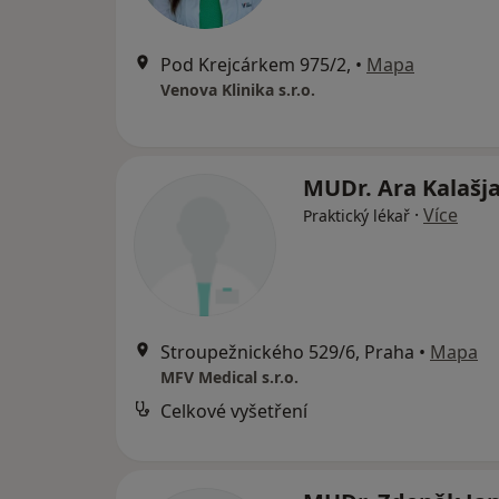
Pod Krejcárkem 975/2,
•
Mapa
Venova Klinika s.r.o.
MUDr. Ara Kalašj
·
Více
Praktický lékař
Stroupežnického 529/6, Praha
•
Mapa
MFV Medical s.r.o.
Celkové vyšetření