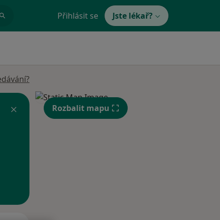
Přihlásit se
Jste lékař?
edávání?
Rozbalit mapu