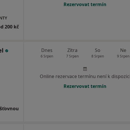
Rezervovat termín
ENTY
od 200 kč
el
Dnes
Zítra
So
Ne
6 Srpen
7 Srpen
8 Srpen
9 Srpen
Online rezervace termínu není k dispozic
Rezervovat termín
išťovnou