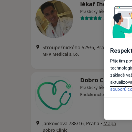
lékař Ihor Kistec
·
Více
Praktický lékař
88 názorů
Stroupežnického 529/6, Praha
•
Mapa
Respekt
MFV Medical s.r.o.
Přijetím p
technologi
základě vaš
Dobro Clinic
aktualizova
Praktický lékař, Dermatolo
souborů co
·
Více
Endokrinolog
Jankovcova 788/16, Praha
•
Mapa
Dobro Clinic