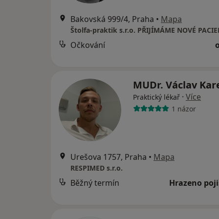
Bakovská 999/4, Praha
•
Mapa
Štolfa-praktik s.r.o. PŘIJÍMÁME NOVÉ PACI
Očkování
MUDr. Václav Kar
·
Více
Praktický lékař
1 názor
Urešova 1757, Praha
•
Mapa
RESPIMED s.r.o.
Běžný termín
Hrazeno poj