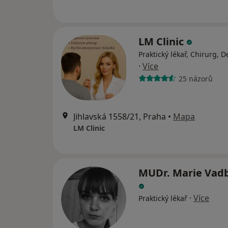
LM Clinic
Praktický lékař, Chirurg, 
·
Více
25 názorů
Jihlavská 1558/21, Praha
•
Mapa
LM Clinic
MUDr. Marie Vad
·
Více
Praktický lékař