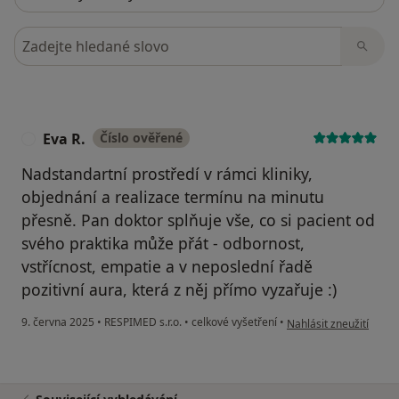
Hledejte v názorech
Eva R.
Číslo ověřené
E
Nadstandartní prostředí v rámci kliniky,
objednání a realizace termínu na minutu
přesně. Pan doktor splňuje vše, co si pacient od
svého praktika může přát - odbornost,
vstřícnost, empatie a v neposlední řadě
pozitivní aura, která z něj přímo vyzařuje :)
podle názoru uživatele
9. června 2025
•
RESPIMED s.r.o.
•
celkové vyšetření
•
Nahlásit zneužití