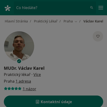
Hla
Co hledáte?
Hlavní Stránka
Praktický Lékař
Praha
Václav Karel
Změna města
MUDr.
Václav Karel
o specializacích
Praktický lékař
·
Více
Praha
1 adresa
1 názor
Kontaktní údaje