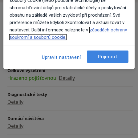
soubory cookie (nebo podobné technologie) ke
shromažďování údajů pro statistické účely a poskytování
Služby a ceník služeb
obsahu na základě vašich zvyklostí při procházení. Své
Bakteriologické vyšetření
preference můžete kdykoli zkontrolovat a aktualizovat v
Detaily
nastavení. Další informace naleznete v
zásadách ochrany
soukromí a souborů cookie.
Běžný termín
Od 0 Kč
Detaily
Přijmout
Upravit nastavení
Celkové vyšetření
Hrazeno pojišťovnou
Detaily
Diagnostické testy
Detaily
Domácí návštěva
Detaily