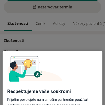
Rezervovat termín
Zkušenosti
Ceník
Adresy
Názory pacientů (
Zkušenosti
Odborník na:
Všeobecný praktický lékař
Hlavní léčená onemocnění
Angína
Chřipka
Bolesti břicha
Hypertenze
a11y_sr_more_diseases
Diabetes 2. typu
+4
Respektujeme vaše soukromí
Více
o zkušenostech
Přijetím povolujete nám a našim partnerům používat