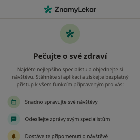
Hla
Celkové Vyšetření • Praha, hl město Praha
Filtry
• 1
Mapa
Celkové vyšetření Praha
Pečujte o své zdraví
Jak řadíme výsledky vyhledávání?
Najděte nejlepšího specialistu a objednejte si
návštěvu. Stáhněte si aplikaci a získejte bezplatný
Jakého specialistu hledáte?
přístup k všem funkcím připraveným pro vás:
Praktický lékař
Pediatr
Internista
Di
Snadno spravujte své návštěvy
Odesílejte zprávy svým specialistům
Dostávejte připomenutí o návštěvě