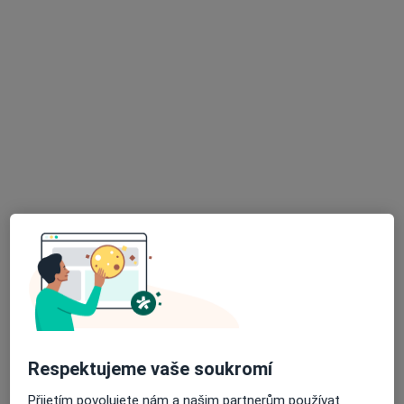
MUDr. Tomáš Konečný
·
Více
Praktický lékař
10 názorů
U dvou srpů 2024/2, Praha
•
Mapa
GalénMedic s.r.o.
Celkové vyšetření
Cena nebyla přidána
Tento specialista nenabízí online rezervaci termínu na této adrese.
Rezervovat termín
Respektujeme vaše soukromí
Přijetím povolujete nám a našim partnerům používat