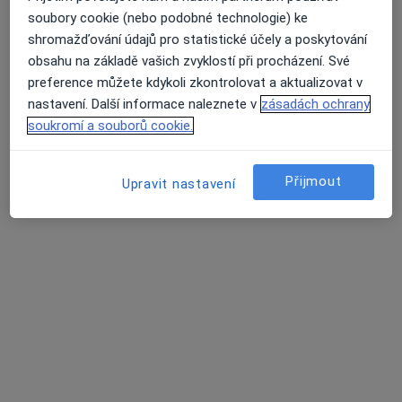
soubory cookie (nebo podobné technologie) ke
shromažďování údajů pro statistické účely a poskytování
MUDr. Kristina Sadílková
obsahu na základě vašich zvyklostí při procházení. Své
·
Více
Praktický lékař
preference můžete kdykoli zkontrolovat a aktualizovat v
5 názorů
nastavení. Další informace naleznete v
zásadách ochrany
soukromí a souborů cookie.
Adresa 1
Adresa 2
Přijmout
Upravit nastavení
Praha
•
Mapa
Celkové vyšetření
Cena nebyla přidána
Tento specialista nenabízí online rezervaci termínu na této adrese.
Rezervovat termín