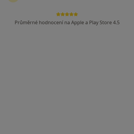
Průměrné hodnocení na Apple a Play Store 4.5
lékař Ihor Kistechko
·
Více
Praktický lékař
88 názorů
Stroupežnického 529/6, Praha
•
Mapa
MFV Medical s.r.o.
Celkové vyšetření
Cena nebyla přidána
Tento specialista nenabízí online rezervaci termínu na této adrese.
Rezervovat termín