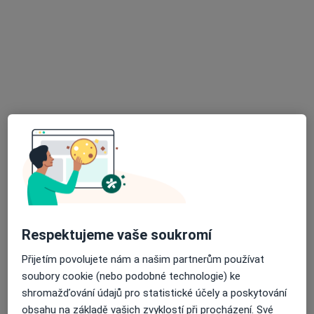
MUDr. Tomáš Konečný
·
Více
Praktický lékař
10 názorů
U dvou srpů 2024/2, Praha
•
Mapa
GalénMedic s.r.o.
Vyšetření krve
Cena nebyla přidána
Tento specialista nenabízí online rezervaci termínu na této adrese.
Rezervovat termín
Respektujeme vaše soukromí
Přijetím povolujete nám a našim partnerům používat
soubory cookie (nebo podobné technologie) ke
shromažďování údajů pro statistické účely a poskytování
obsahu na základě vašich zvyklostí při procházení. Své