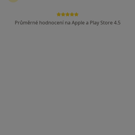
Průměrné hodnocení na Apple a Play Store 4.5
lékař Ihor Kistechko
·
Více
Praktický lékař
88 názorů
Stroupežnického 529/6, Praha
•
Mapa
MFV Medical s.r.o.
Vyšetření krve
Cena nebyla přidána
Tento specialista nenabízí online rezervaci termínu na této adrese.
Rezervovat termín