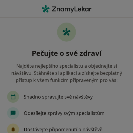
Hla
Vyšetření Krve • Praha, hl město Praha
Filtry
• 1
Mapa
Vyšetření krve Praha
Pečujte o své zdraví
Jak řadíme výsledky vyhledávání?
Najděte nejlepšího specialistu a objednejte si
návštěvu. Stáhněte si aplikaci a získejte bezplatný
Jakého specialistu hledáte?
přístup k všem funkcím připraveným pro vás:
Praktický lékař
Pediatr
Internista
Di
Snadno spravujte své návštěvy
Odesílejte zprávy svým specialistům
Dostávejte připomenutí o návštěvě