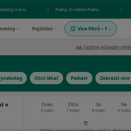
ace, nemoc nebo příjmení
Město nebo region
ermíny
Pojištění
Více filtrů
•
1
Jak řadíme výsledky vyhl
ynekolog
Oční lékař
Pediatr
Zobrazit více
el
Dnes
Zítra
So
Ne
6 Srpen
7 Srpen
8 Srpen
9 Srpen
Online rezervace termínu není k dispozic