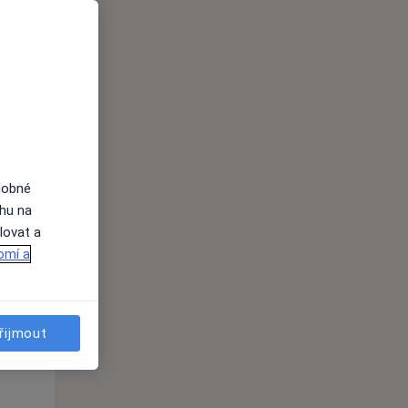
Po
Út
St
dobné
10 Srpen
11 Srpen
12 Srpen
ahu na
lovat a
i
omí a
řijmout