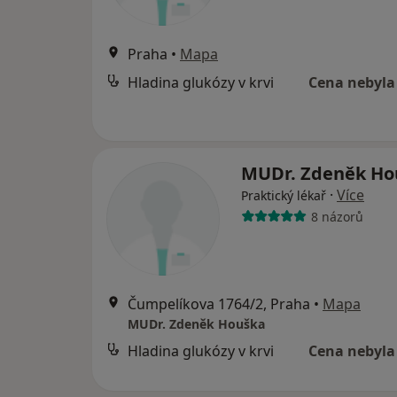
Praha
•
Mapa
Hladina glukózy v krvi
Cena nebyla
MUDr. Zdeněk H
·
Více
Praktický lékař
8 názorů
Čumpelíkova 1764/2, Praha
•
Mapa
MUDr. Zdeněk Houška
Hladina glukózy v krvi
Cena nebyla