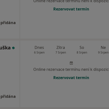
Online rezervace termínu není k dispozic
Rezervovat termín
 přidána
ouška
Dnes
Zítra
So
Ne
6 Srpen
7 Srpen
8 Srpen
9 Srpen
Online rezervace termínu není k dispozic
Rezervovat termín
 přidána