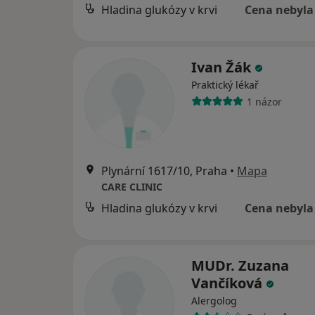
Hladina glukózy v krvi
Cena nebyla
Ivan Žák
Praktický lékař
1 názor
Plynární 1617/10, Praha
•
Mapa
CARE CLINIC
Hladina glukózy v krvi
Cena nebyla
MUDr. Zuzana
Vančíková
Alergolog