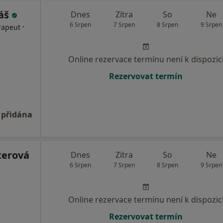
áš
Dnes
Zítra
So
Ne
6 Srpen
7 Srpen
8 Srpen
9 Srpen
·
rapeut
Online rezervace termínu není k dispozic
Rezervovat termín
 přidána
terová
Dnes
Zítra
So
Ne
6 Srpen
7 Srpen
8 Srpen
9 Srpen
Online rezervace termínu není k dispozic
Rezervovat termín