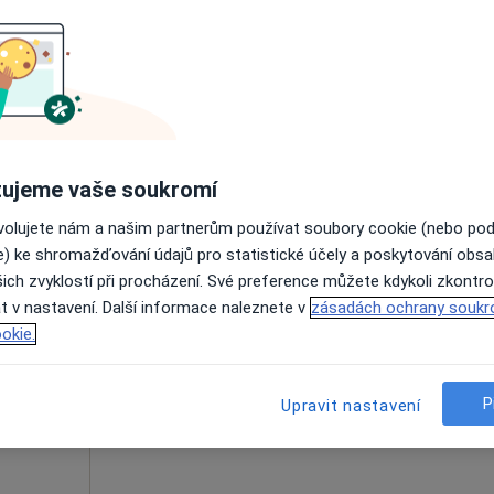
Rezervovat termín
 přidána
ujeme vaše soukromí
nek
Dnes
Zítra
So
Ne
ovolujete nám a našim partnerům používat soubory cookie (nebo po
6 Srpen
7 Srpen
8 Srpen
9 Srpen
·
chirurg
e) ke shromažďování údajů pro statistické účely a poskytování obs
ich zvyklostí při procházení. Své preference můžete kdykoli zkontro
t v nastavení. Další informace naleznete v
Online rezervace termínu není k dispozic
zásadách ochrany soukr
okie.
Rezervovat termín
P
Upravit nastavení