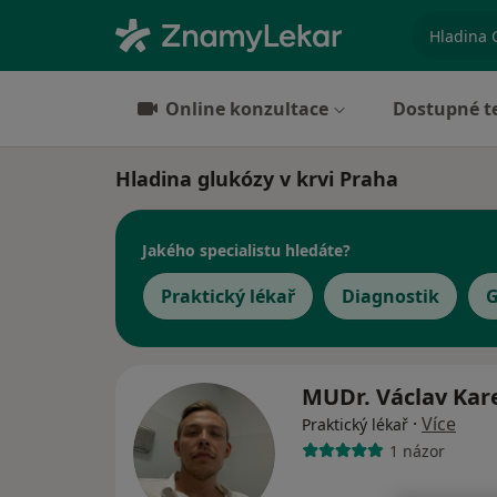
specializ
Online konzultace
Dostupné t
Hladina glukózy v krvi Praha
Jakého specialistu hledáte?
Praktický lékař
Diagnostik
G
MUDr. Václav Kar
·
Více
Praktický lékař
1 názor