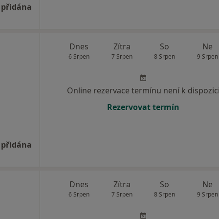
 přidána
Dnes
Zítra
So
Ne
6 Srpen
7 Srpen
8 Srpen
9 Srpen
Online rezervace termínu není k dispozic
Rezervovat termín
 přidána
Dnes
Zítra
So
Ne
6 Srpen
7 Srpen
8 Srpen
9 Srpen