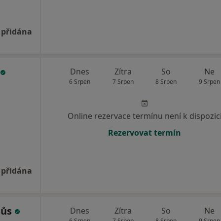
 přidána
Dnes
Zítra
So
Ne
6 Srpen
7 Srpen
8 Srpen
9 Srpen
Online rezervace termínu není k dispozic
Rezervovat termín
 přidána
Šůs
Dnes
Zítra
So
Ne
6 Srpen
7 Srpen
8 Srpen
9 Srpen