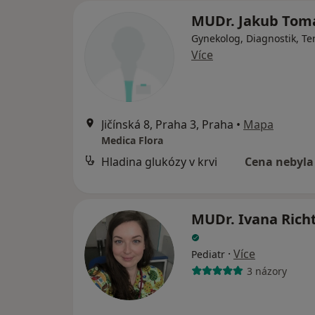
MUDr. Jakub Tom
Gynekolog, Diagnostik, Te
Více
Jičínská 8, Praha 3, Praha
•
Mapa
Medica Flora
Hladina glukózy v krvi
Cena nebyla
MUDr. Ivana Rich
·
Více
Pediatr
3 názory