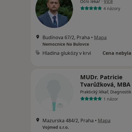
·
Více
Oční lékař
4 názory
Budínova 67/2, Praha
•
Mapa
Nemocnice Na Bulovce
Hladina glukózy v krvi
Cena nebyla
MUDr. Patricie
Tvarůžková, MBA
Praktický lékař, Diagnostik
1 názor
Mazurska 484/2, Praha
•
Mapa
Vojmed s.r.o.