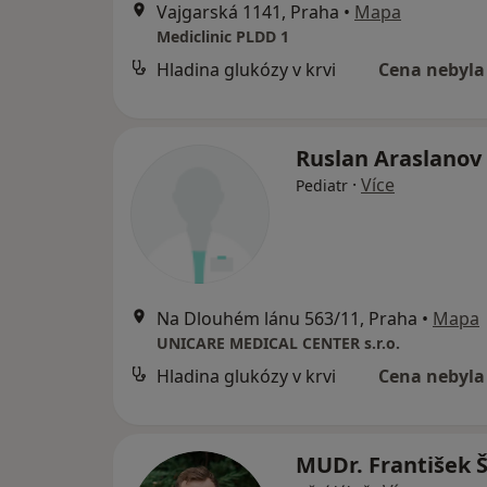
Vajgarská 1141, Praha
•
Mapa
Mediclinic PLDD 1
Hladina glukózy v krvi
Cena nebyla
Ruslan Araslanov
·
Více
Pediatr
Na Dlouhém lánu 563/11, Praha
•
Mapa
UNICARE MEDICAL CENTER s.r.o.
Hladina glukózy v krvi
Cena nebyla
MUDr. František 