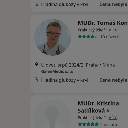
Hladina glukózy v krvi
Cena nebyla
MUDr. Tomáš Ko
·
Více
Praktický lékař
10 názorů
U dvou srpů 2024/2, Praha
•
Mapa
GalénMedic s.r.o.
Hladina glukózy v krvi
Cena nebyla
MUDr. Kristina
Sadílková
·
Více
Praktický lékař
5 názorů