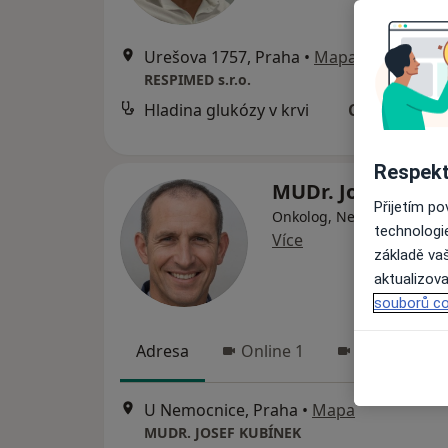
Urešova 1757, Praha
•
Mapa
RESPIMED s.r.o.
Hladina glukózy v krvi
Cena nebyla
Respekt
MUDr. Josef Kubí
Přijetím p
Onkolog, Neurolog, Neuro
technologi
Více
základě vaš
aktualizova
souborů co
Adresa
Online 1
Online 2
U Nemocnice, Praha
•
Mapa
MUDR. JOSEF KUBÍNEK