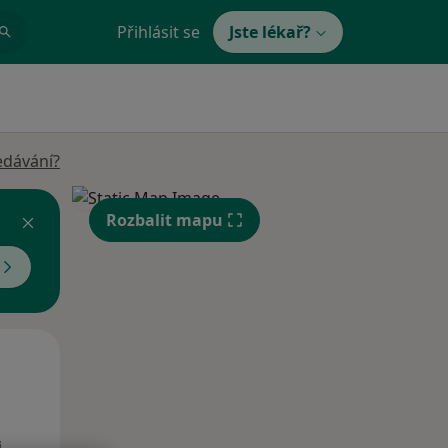
Přihlásit se
Jste lékař?
edávání?
Rozbalit mapu
Po
Út
St
10 Srpen
11 Srpen
12 Srpen
i