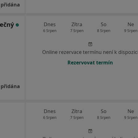
 přidána
nečný
Dnes
Zítra
So
Ne
6 Srpen
7 Srpen
8 Srpen
9 Srpen
Online rezervace termínu není k dispozic
Rezervovat termín
 přidána
Dnes
Zítra
So
Ne
6 Srpen
7 Srpen
8 Srpen
9 Srpen