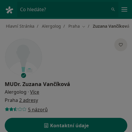
Hla
Co hledáte?
Hlavní Stránka
Alergolog
Praha
Zuzana Vančíková
Změna města
MUDr.
Zuzana Vančíková
o specializacích
Alergolog
·
Více
Praha
2 adresy
5 názorů
Kontaktní údaje