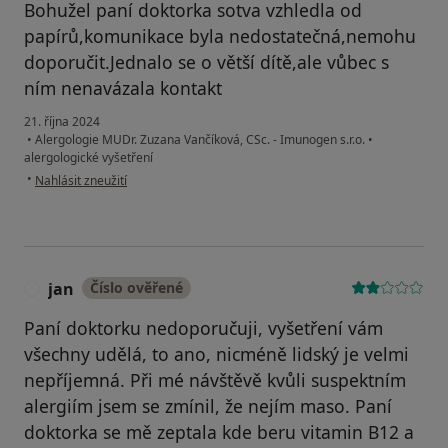
Bohužel paní doktorka sotva vzhledla od
papírů,komunikace byla nedostatečná,nemohu
doporučit.Jednalo se o větší dítě,ale vůbec s
ním nenavázala kontakt
21. října 2024
•
Alergologie MUDr. Zuzana Vančíková, CSc. - Imunogen s.r.o.
•
alergologické vyšetření
podle názoru uživatele Lena
•
Nahlásit zneužití
jan
Číslo ověřené
J
Paní doktorku nedoporučuji, vyšetření vám
všechny udělá, to ano, nicméně lidský je velmi
nepříjemná. Při mé návštěvě kvůli suspektním
alergiím jsem se zmínil, že nejím maso. Paní
doktorka se mě zeptala kde beru vitamin B12 a