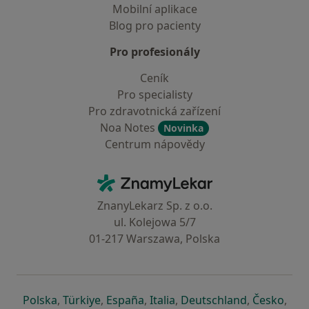
Mobilní aplikace
Blog pro pacienty
Pro profesionály
Ceník
Pro specialisty
Pro zdravotnická zařízení
Noa Notes
Novinka
Centrum nápovědy
Kontakt
ZnamyLekar - Hlavní stránka
ZnanyLekarz Sp. z o.o.
ul. Kolejowa 5/7
01-217 Warszawa, Polska
se otevře v nové záložce
se otevře v nové záložce
se otevře v nové záložce
se otevře v nové záložce
se otevře v 
se o
Polska
,
Türkiye
,
España
,
Italia
,
Deutschland
,
Česko
,