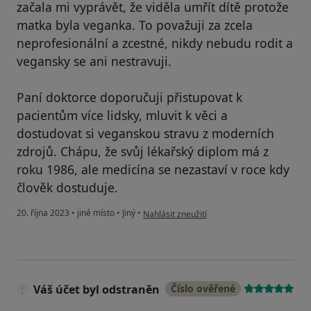
začala mi vyprávět, že viděla umřít dítě protože
matka byla veganka. To považuji za zcela
neprofesionální a zcestné, nikdy nebudu rodit a
vegansky se ani nestravuji.
Paní doktorce doporučuji přistupovat k
pacientům více lidsky, mluvit k věci a
dostudovat si veganskou stravu z moderních
zdrojů. Chápu, že svůj lékařský diplom má z
roku 1986, ale medicína se nezastaví v roce kdy
člověk dostuduje.
podle názoru uživatele jan
20. října 2023
•
jiné místo
•
Jiný
•
Nahlásit zneužití
Váš účet byl odstraněn
Číslo ověřené