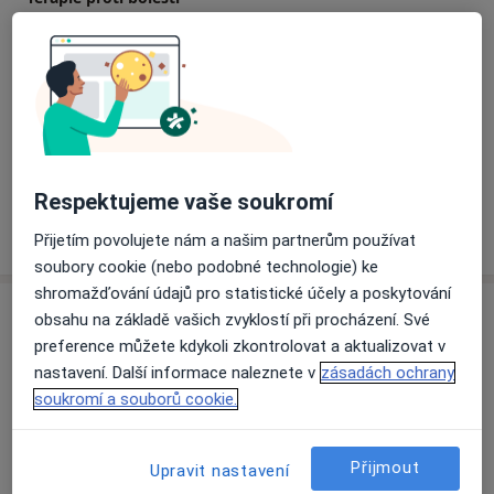
Detaily
Preventivní prohlídky
Detaily
+ 13 služby
Respektujeme vaše soukromí
Jak fungují ceny?
Přijetím povolujete nám a našim partnerům používat
soubory cookie (nebo podobné technologie) ke
shromažďování údajů pro statistické účely a poskytování
Adresy (2)
obsahu na základě vašich zvyklostí při procházení. Své
preference můžete kdykoli zkontrolovat a aktualizovat v
Adresa 1
Adresa 2
nastavení. Další informace naleznete v
zásadách ochrany
soukromí a souborů cookie.
Oddělení akutních lůžek (Alergologická a
Přijmout
Upravit nastavení
imunologická ambulance) Fakultní