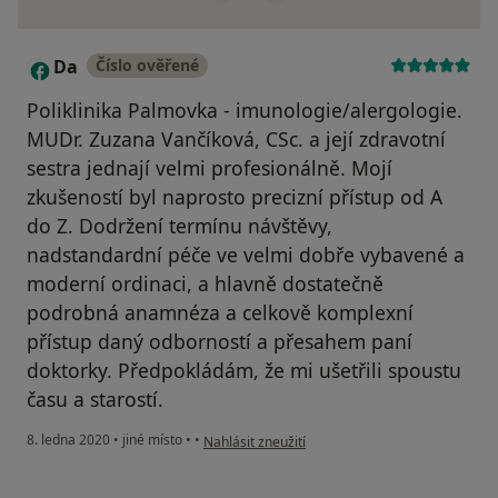
Da
Číslo ověřené
D
Poliklinika Palmovka - imunologie/alergologie.
MUDr. Zuzana Vančíková, CSc. a její zdravotní
sestra jednají velmi profesionálně. Mojí
zkušeností byl naprosto precizní přístup od A
do Z. Dodržení termínu návštěvy,
nadstandardní péče ve velmi dobře vybavené a
moderní ordinaci, a hlavně dostatečně
podrobná anamnéza a celkově komplexní
přístup daný odborností a přesahem paní
doktorky. Předpokládám, že mi ušetřili spoustu
času a starostí.
podle názoru uživatele Da
8. ledna 2020
•
jiné místo
•
•
Nahlásit zneužití