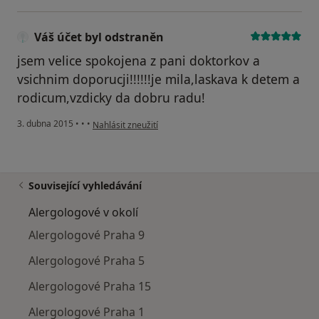
Váš účet byl odstraněn
jsem velice spokojena z pani doktorkov a
vsichnim doporucji!!!!!!je mila,laskava k detem a
rodicum,vzdicky da dobru radu!
podle názoru uživatele Váš účet byl odstraněn
3. dubna 2015
•
•
•
Nahlásit zneužití
Související vyhledávání
Alergologové v okolí
Alergologové Praha 9
Alergologové Praha 5
Alergologové Praha 15
Alergologové Praha 1