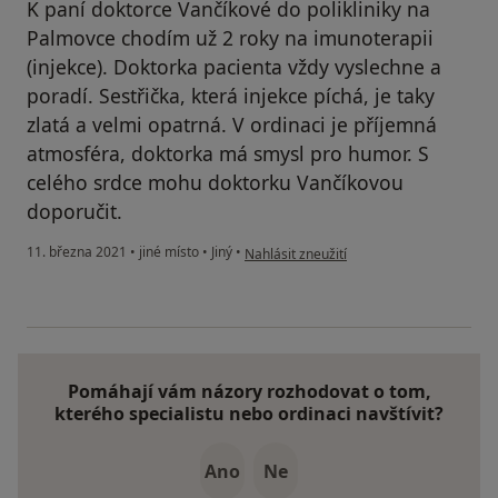
K paní doktorce Vančíkové do polikliniky na
Palmovce chodím už 2 roky na imunoterapii
(injekce). Doktorka pacienta vždy vyslechne a
poradí. Sestřička, která injekce píchá, je taky
zlatá a velmi opatrná. V ordinaci je příjemná
atmosféra, doktorka má smysl pro humor. S
celého srdce mohu doktorku Vančíkovou
doporučit.
podle názoru uživatele Váš účet byl odst
11. března 2021
•
jiné místo
•
Jiný
•
Nahlásit zneužití
Pomáhají vám názory rozhodovat o tom,
kterého specialistu nebo ordinaci navštívit?
Ano
Ne