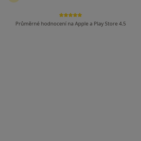
Průměrné hodnocení na Apple a Play Store 4.5
MUDr. Jana Prázná
·
Více
Alergolog
19 názorů
Olšanská 7 (5. patro), Praha
•
Mapa
ALERGO - IMUNO CENTRUM
Tento specialista nenabízí online rezervaci termínu na této adrese.
Rezervovat termín