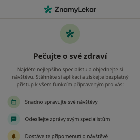
Hla
Alergolog • Praha 5, Praha, hl město Praha
Filtry
Mapa
Alergolog, Praha 5, Praha
Pečujte o své zdraví
Jak řadíme výsledky vyhledávání?
Najděte nejlepšího specialistu a objednejte si
návštěvu. Stáhněte si aplikaci a získejte bezplatný
Jakou pojišťovnu máte?
přístup k všem funkcím připraveným pro vás:
Všeobecná zdravotní pojišťovna
Zdravotní poj
Snadno spravujte své návštěvy
Odesílejte zprávy svým specialistům
Dostávejte připomenutí o návštěvě