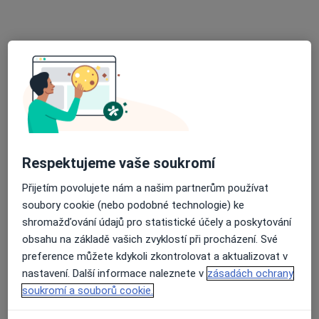
Nemocnice sv. Alžběty Na Slupi
·
Více
Alergolog, Gastroenterolog, Imunolog
Na Slupi 448/6,
•
Mapa
Nemocnice sv. Alžběty Na Slupi
Tato klinika nemá specialisty s dostupnými termíny v online kalendáři
Zobrazit profil
Respektujeme vaše soukromí
Přijetím povolujete nám a našim partnerům používat
soubory cookie (nebo podobné technologie) ke
shromažďování údajů pro statistické účely a poskytování
obsahu na základě vašich zvyklostí při procházení. Své
preference můžete kdykoli zkontrolovat a aktualizovat v
nastavení. Další informace naleznete v
zásadách ochrany
Richard Souček
soukromí a souborů cookie.
Alergolog