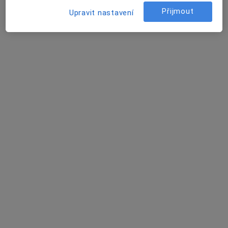
U Dívčích hradu, Praha
•
Mapa
Přijmout
Upravit nastavení
Automotodrom Brno a.s.
Bakteriologické vyšetření
od 500 kč
Tento specialista nenabízí online rezervaci termínu na této adrese.
Rezervovat termín
ALIN CIORBEA
Alergolog
Čistovická 413, 163 00 Praha 17-Řepy, Praha
•
Mapa
TST