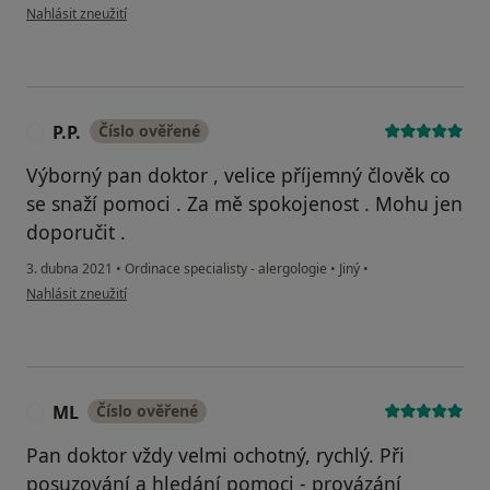
podle názoru uživatele E. Vacková
Nahlásit zneužití
P.P.
Číslo ověřené
P
Výborný pan doktor , velice příjemný člověk co
se snaží pomoci . Za mě spokojenost . Mohu jen
doporučit .
3. dubna 2021
•
Ordinace specialisty - alergologie
•
Jiný
•
podle názoru uživatele P.P.
Nahlásit zneužití
ML
Číslo ověřené
M
Pan doktor vždy velmi ochotný, rychlý. Při
posuzování a hledání pomoci - provázání