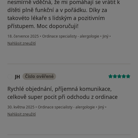
nesmírně vděčná, že mi pomáhají se vrátit k
dítěti plně funkční a v pořádku. Díky za
takovéto lékaře s lidským a pozitivním
přístupem. Moc doporučuji!
18. července 2025
•
Ordinace specialisty - alergologie
•
Jiný
•
podle názoru uživatele Šárka B.
Nahlásit zneužití
JH
Číslo ověřené
J
Rychlé objednání, příjemná komunikace,
celkově super pocit při odchodu z ordinace
30. května 2025
•
Ordinace specialisty - alergologie
•
Jiný
•
podle názoru uživatele JH
Nahlásit zneužití