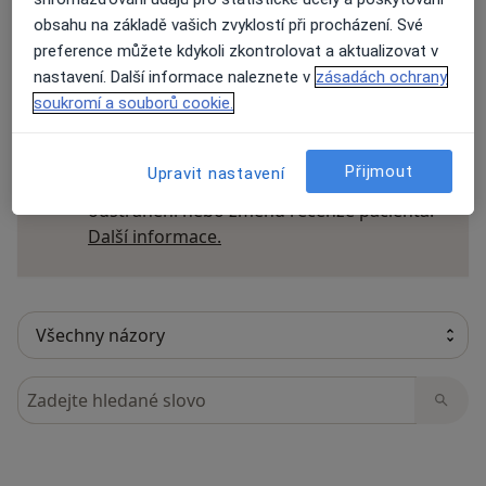
obsahu na základě vašich zvyklostí při procházení. Své
preference můžete kdykoli zkontrolovat a aktualizovat v
nastavení. Další informace naleznete v
zásadách ochrany
54 názorů
soukromí a souborů cookie.
Recenze pacientů jsou pro nás důležité.
Přijmout
Upravit nastavení
Specialisté nemají možnost zaplatit za
odstranění nebo změnu recenze pacienta.
Další informace o názorech
Další informace.
Hledejte v názorech