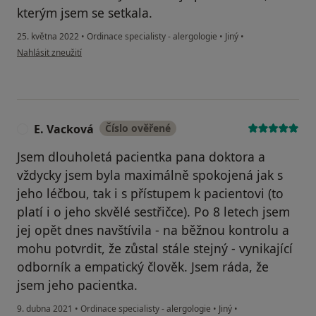
kterým jsem se setkala.
25. května 2022
•
Ordinace specialisty - alergologie
•
Jiný
•
podle názoru uživatele Markéta K.
Nahlásit zneužití
E. Vacková
Číslo ověřené
E
Jsem dlouholetá pacientka pana doktora a
vždycky jsem byla maximálně spokojená jak s
jeho léčbou, tak i s přístupem k pacientovi (to
platí i o jeho skvělé sestřičce). Po 8 letech jsem
jej opět dnes navštívila - na běžnou kontrolu a
mohu potvrdit, že zůstal stále stejný - vynikající
odborník a empatický člověk. Jsem ráda, že
jsem jeho pacientka.
9. dubna 2021
•
Ordinace specialisty - alergologie
•
Jiný
•