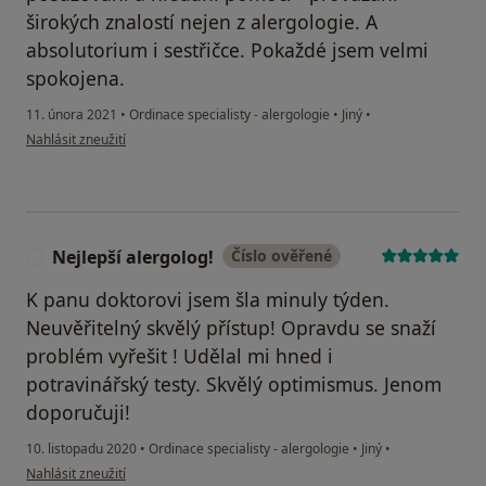
širokých znalostí nejen z alergologie. A
absolutorium i sestřičce. Pokaždé jsem velmi
spokojena.
11. února 2021
•
Ordinace specialisty - alergologie
•
Jiný
•
podle názoru uživatele ML
Nahlásit zneužití
Nejlepší alergolog!
Číslo ověřené
N
K panu doktorovi jsem šla minuly týden.
Neuvěřitelný skvělý přístup! Opravdu se snaží
problém vyřešit ! Udělal mi hned i
potravinářský testy. Skvělý optimismus. Jenom
doporučuji!
10. listopadu 2020
•
Ordinace specialisty - alergologie
•
Jiný
•
podle názoru uživatele Nejlepší alergolog!
Nahlásit zneužití