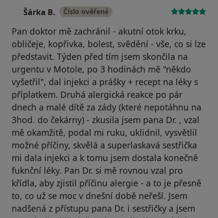
Šárka B.
Číslo ověřené
Š
Pan doktor mě zachránil - akutní otok krku,
obličeje, kopřivka, bolest, svědění - vše, co si lze
představit. Týden před tím jsem skončila na
urgentu v Motole, po 3 hodinách mě "někdo
vyšetřil", dal injekci a prášky + recept na léky s
příplatkem. Druhá alergická reakce po pár
dnech a malé dítě za zády (které nepotáhnu na
3hod. do čekárny) - zkusila jsem pana Dr. , vzal
mě okamžitě, podal mi ruku, uklidnil, vysvětlil
možné příčiny, skvělá a superlaskavá sestřička
mi dala injekci a k tomu jsem dostala konečně
fuknční léky. Pan Dr. si mě rovnou vzal pro
křídla, aby zjistil příčinu alergie - a to je přesně
to, co už se moc v dnešní době neřeší. Jsem
nadšená z přístupu pana Dr. i sestřičky a jsem