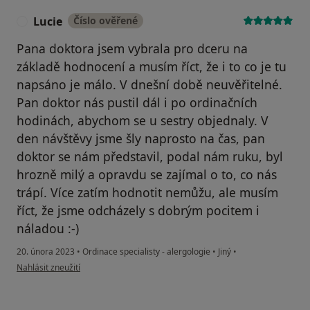
Lucie
Číslo ověřené
L
Pana doktora jsem vybrala pro dceru na
základě hodnocení a musím říct, že i to co je tu
napsáno je málo. V dnešní době neuvěřitelné.
Pan doktor nás pustil dál i po ordinačních
hodinách, abychom se u sestry objednaly. V
den návštěvy jsme šly naprosto na čas, pan
doktor se nám představil, podal nám ruku, byl
hrozně milý a opravdu se zajímal o to, co nás
trápí. Více zatím hodnotit nemůžu, ale musím
říct, že jsme odcházely s dobrým pocitem i
náladou :-)
20. února 2023
•
Ordinace specialisty - alergologie
•
Jiný
•
podle názoru uživatele Lucie
Nahlásit zneužití