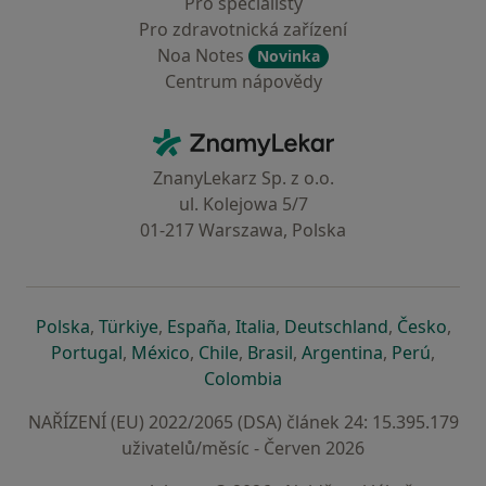
Pro specialisty
Pro zdravotnická zařízení
Noa Notes
Novinka
Centrum nápovědy
Kontakt
ZnamyLekar - Hlavní stránka
ZnanyLekarz Sp. z o.o.
ul. Kolejowa 5/7
01-217 Warszawa, Polska
se otevře v nové záložce
se otevře v nové záložce
se otevře v nové záložce
se otevře v nové záložce
se otevře v 
se o
Polska
,
Türkiye
,
España
,
Italia
,
Deutschland
,
Česko
,
se otevře v nové záložce
se otevře v nové záložce
se otevře v nové záložce
se otevře v nové záložc
se otevře v 
se ote
Portugal
,
México
,
Chile
,
Brasil
,
Argentina
,
Perú
,
se otevře v nové záložce
Colombia
NAŘÍZENÍ (EU) 2022/2065 (DSA) článek 24: 15.395.179
uživatelů/měsíc - Červen 2026