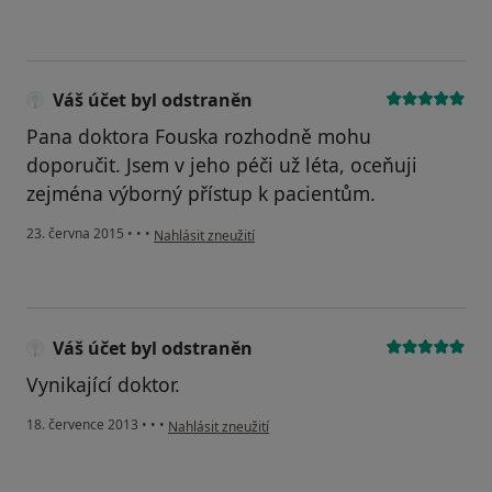
Váš účet byl odstraněn
Pana doktora Fouska rozhodně mohu
doporučit. Jsem v jeho péči už léta, oceňuji
zejména výborný přístup k pacientům.
podle názoru uživatele Váš účet byl odstraněn
23. června 2015
•
•
•
Nahlásit zneužití
Váš účet byl odstraněn
Vynikající doktor.
podle názoru uživatele Váš účet byl odstraněn
18. července 2013
•
•
•
Nahlásit zneužití