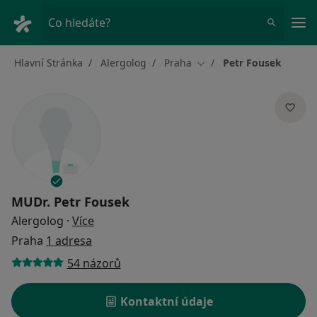
Hla
Co hledáte?
Hlavní Stránka
Alergolog
Praha
Petr Fousek
Změna města
MUDr.
Petr Fousek
o specializacích
Alergolog
·
Více
Praha
1 adresa
54 názorů
Kontaktní údaje