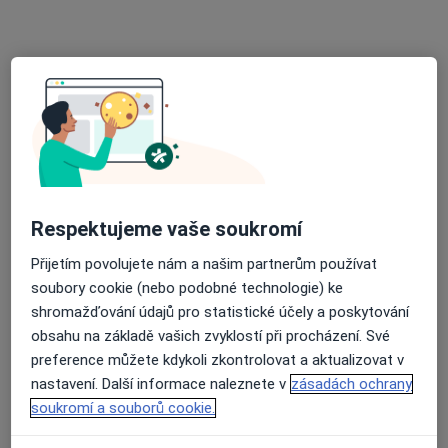
Nemocnice sv. Alžběty Na Slupi
·
Více
Alergolog, Gastroenterolog, Imunolog
Na Slupi 448/6,
•
Mapa
Nemocnice sv. Alžběty Na Slupi
Tato klinika nemá specialisty s dostupnými termíny v online kalendáři
Zobrazit profil
Respektujeme vaše soukromí
Přijetím povolujete nám a našim partnerům používat
soubory cookie (nebo podobné technologie) ke
shromažďování údajů pro statistické účely a poskytování
obsahu na základě vašich zvyklostí při procházení. Své
preference můžete kdykoli zkontrolovat a aktualizovat v
nastavení. Další informace naleznete v
zásadách ochrany
Richard Souček
soukromí a souborů cookie.
Alergolog