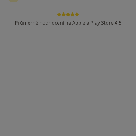
Průměrné hodnocení na Apple a Play Store 4.5
MUDr. Jana Prázná
·
Více
Alergolog
19 názorů
Olšanská 7 (5. patro), Praha
•
Mapa
ALERGO - IMUNO CENTRUM
Tento specialista nenabízí online rezervaci termínu na této adrese.
Rezervovat termín