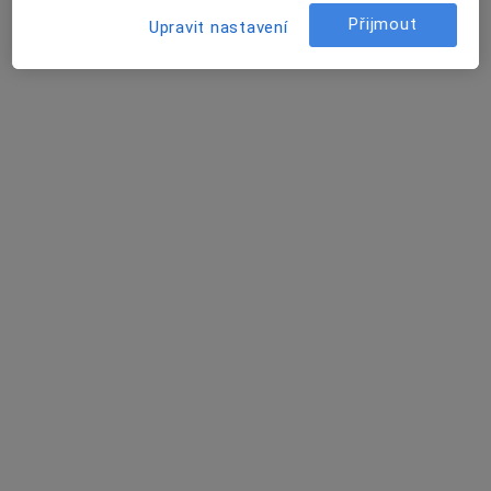
U Dívčích hradu, Praha
•
Mapa
Přijmout
Upravit nastavení
Automotodrom Brno a.s.
Bakteriologické vyšetření
od 500 kč
Tento specialista nenabízí online rezervaci termínu na této adrese.
Rezervovat termín
ALIN CIORBEA
Alergolog
Čistovická 413, 163 00 Praha 17-Řepy, Praha
•
Mapa
TST