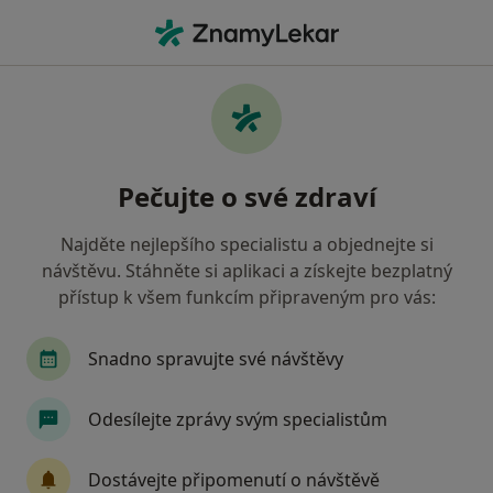
Hla
Alergolog • Praha 3, Praha, hl město Praha
Filtry
Mapa
Alergolog, Praha 3, Praha
Pečujte o své zdraví
Jak řadíme výsledky vyhledávání?
Najděte nejlepšího specialistu a objednejte si
návštěvu. Stáhněte si aplikaci a získejte bezplatný
Jakou pojišťovnu máte?
přístup k všem funkcím připraveným pro vás:
Všeobecná zdravotní pojišťovna
Zdravotní poj
Snadno spravujte své návštěvy
Odesílejte zprávy svým specialistům
Dostávejte připomenutí o návštěvě