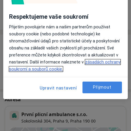
Rezervovat termín
Respektujeme vaše soukromí
Ceník
Adresy
Názory pacientů
Přijetím povolujete nám a našim partnerům používat
soubory cookie (nebo podobné technologie) ke
shromažďování údajů pro statistické účely a poskytování
Ceník
obsahu na základě vašich zvyklostí při procházení. Své
Informace o službách a cenách nejsou k dispozici
preference můžete kdykoli zkontrolovat a aktualizovat v
nastavení. Další informace naleznete v
zásadách ochrany
Tento specialista ještě nepřidával žádné informace o
soukromí a souborů cookie.
svých službách.
Přijmout
Upravit nastavení
Adresa
První plicní ambulance s.r.o.
Sokolovská 304,
Praha 9
,
Praha
190 00