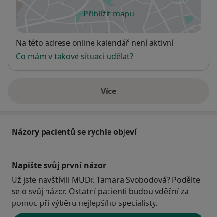
Přiblížit mapu
se otevře v nové záložce
Dostupnost
Na této adrese online kalendář není aktivní
Co mám v takové situaci udělat?
Více
o adrese
Názory pacientů se rychle objeví
Napište svůj první názor
Už jste navštívili MUDr. Tamara Svobodová? Podělte
se o svůj názor. Ostatní pacienti budou vděční za
pomoc při výběru nejlepšího specialisty.