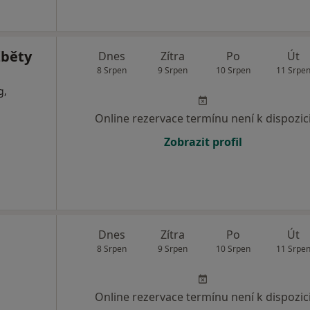
žběty
Dnes
Zítra
Po
Út
8 Srpen
9 Srpen
10 Srpen
11 Srpe
g,
Online rezervace termínu není k dispozic
Zobrazit profil
Dnes
Zítra
Po
Út
8 Srpen
9 Srpen
10 Srpen
11 Srpe
Online rezervace termínu není k dispozic