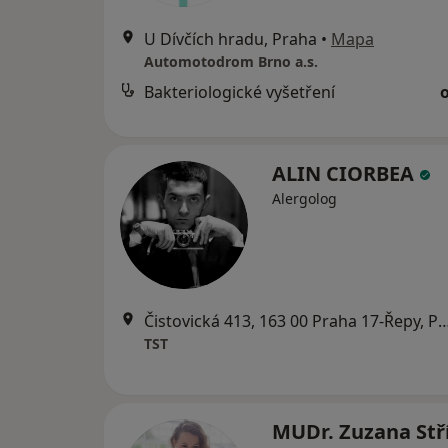
U Dívčích hradu, Praha
•
Mapa
Automotodrom Brno a.s.
Bakteriologické vyšetření
ALIN CIORBEA
Alergolog
Čistovická 413, 163 00 Praha 17-Ř
TST
MUDr. Zuzana Stř