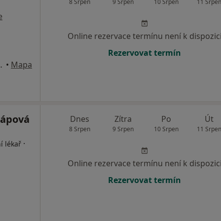
8 Srpen
9 Srpen
10 Srpen
11 Srpe
e
Online rezervace termínu není k dispozic
Rezervovat termín
a, uzel D, Praha
•
Mapa
Čápová
Dnes
Zítra
Po
Út
8 Srpen
9 Srpen
10 Srpen
11 Srpe
·
í lékař
Online rezervace termínu není k dispozic
Rezervovat termín