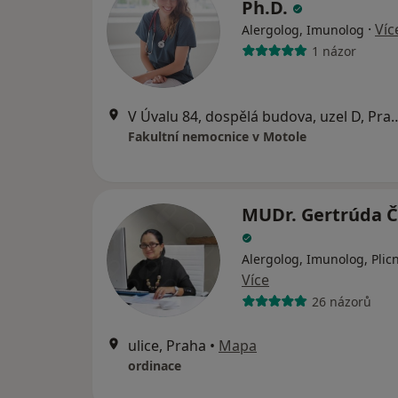
Ph.D.
·
Víc
Alergolog, Imunolog
1 názor
V Úvalu 84, dospělá budov
Fakultní nemocnice v Motole
MUDr. Gertrúda 
Alergolog, Imunolog, Plicn
Více
26 názorů
ulice, Praha
•
Mapa
ordinace