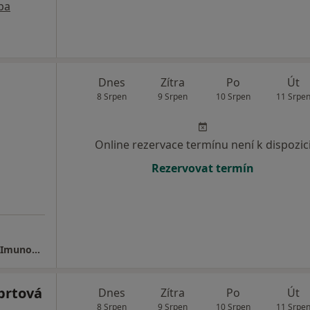
pa
Dnes
Zítra
Po
Út
8 Srpen
9 Srpen
10 Srpen
11 Srpe
Online rezervace termínu není k dispozic
Rezervovat termín
Alergologie MUDr. Zuzana Vančíková, CSc. - Imunogen s.r.o.
brtová
Dnes
Zítra
Po
Út
8 Srpen
9 Srpen
10 Srpen
11 Srpe