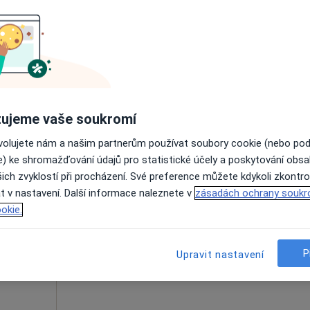
ná
Dnes
Zítra
Po
Út
8 Srpen
9 Srpen
10 Srpen
11 Srpe
Online rezervace termínu není k dispozic
Rezervovat termín
ujeme vaše soukromí
ovolujete nám a našim partnerům používat soubory cookie (nebo po
e) ke shromažďování údajů pro statistické účely a poskytování obs
ich zvyklostí při procházení. Své preference můžete kdykoli zkontro
Dnes
Zítra
Po
Út
t v nastavení. Další informace naleznete v
zásadách ochrany soukr
8 Srpen
9 Srpen
10 Srpen
11 Srpe
okie.
·
atolog
Online rezervace termínu není k dispozic
P
Upravit nastavení
Zobrazit profil