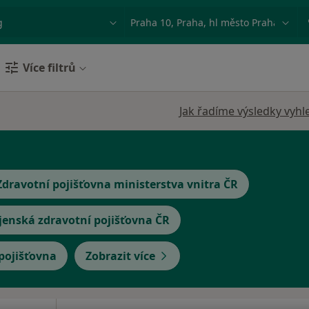
ace, nemoc nebo příjmení
Město nebo region
Více filtrů
Jak řadíme výsledky vyhl
Zdravotní pojišťovna ministerstva vnitra ČR
jenská zdravotní pojišťovna ČR
 pojišťovna
Zobrazit více