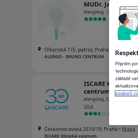
MUDr. Jana Práz
·
Více
Alergolog
19 názorů
Olšanská 7 (5. patro), Praha
•
Mapa
Respekt
ALERGO - IMUNO CENTRUM
Přijetím p
technologi
základě vaš
ISCARE Klinické
aktualizova
centrum
souborů co
Alergolog, Chirurg, Derm
Více
6 názorů
Českomoravská 2510/19, Praha
•
Mapa
ISCARE Klinické centrum