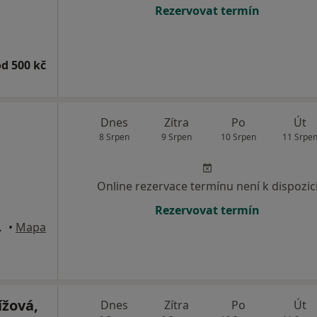
Rezervovat termín
od 500 kč
Dnes
Zítra
Po
Út
8 Srpen
9 Srpen
10 Srpen
11 Srpe
Online rezervace termínu není k dispozic
Rezervovat termín
epy, Praha
•
Mapa
ížová,
Dnes
Zítra
Po
Út