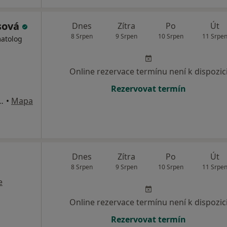
sová
Dnes
Zítra
Po
Út
8 Srpen
9 Srpen
10 Srpen
11 Srpe
matolog
Online rezervace termínu není k dispozic
Rezervovat termín
Pražská tržnice, hala 27, Praha
•
Mapa
Dnes
Zítra
Po
Út
8 Srpen
9 Srpen
10 Srpen
11 Srpe
e
Online rezervace termínu není k dispozic
Rezervovat termín