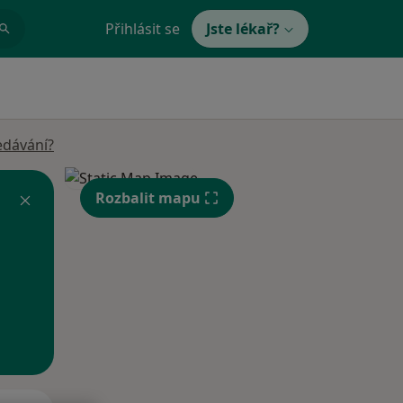
Přihlásit se
Jste lékař?
edávání?
Rozbalit mapu