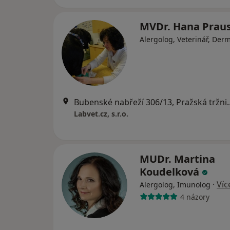
MVDr. Hana Prau
Alergolog, Veterinář, Der
Bubenské nabřeží 306/13, 
Labvet.cz, s.r.o.
MUDr. Martina
Koudelková
·
Víc
Alergolog, Imunolog
4 názory