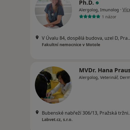
Ph.D.
·
Víc
Alergolog, Imunolog
1 názor
V Úvalu 84, dospělá budov
Fakultní nemocnice v Motole
MVDr. Hana Prau
Alergolog, Veterinář, Der
Bubenské nabřeží 306/13, 
Labvet.cz, s.r.o.