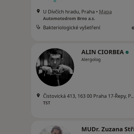
U Dívčích hradu, Praha
•
Mapa
Automotodrom Brno a.s.
Bakteriologické vyšetření
ALIN CIORBEA
Alergolog
Čistovická 413, 163 00 Praha 17-Ř
TST
MUDr. Zuzana Stř