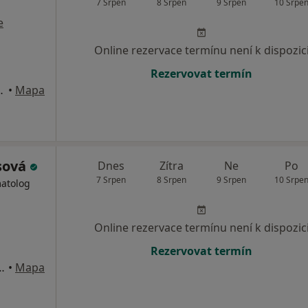
7 Srpen
8 Srpen
9 Srpen
10 Srpe
e
Online rezervace termínu není k dispozic
Rezervovat termín
a, uzel D, Praha
•
Mapa
sová
Dnes
Zítra
Ne
Po
7 Srpen
8 Srpen
9 Srpen
10 Srpe
matolog
Online rezervace termínu není k dispozic
Rezervovat termín
Pražská tržnice, hala 27, Praha
•
Mapa