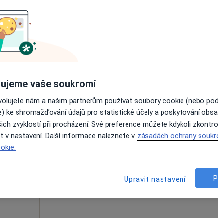
ná
Dnes
Zítra
Ne
Po
7 Srpen
8 Srpen
9 Srpen
10 Srpe
Online rezervace termínu není k dispozic
Rezervovat termín
ujeme vaše soukromí
ovolujete nám a našim partnerům používat soubory cookie (nebo po
e) ke shromažďování údajů pro statistické účely a poskytování obs
ich zvyklostí při procházení. Své preference můžete kdykoli zkontro
Dnes
Zítra
Ne
Po
t v nastavení. Další informace naleznete v
zásadách ochrany soukr
7 Srpen
8 Srpen
9 Srpen
10 Srpe
okie.
·
atolog
Online rezervace termínu není k dispozic
P
Upravit nastavení
Zobrazit profil