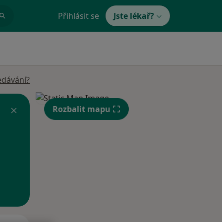
Přihlásit se
Jste lékař?
edávání?
Rozbalit mapu