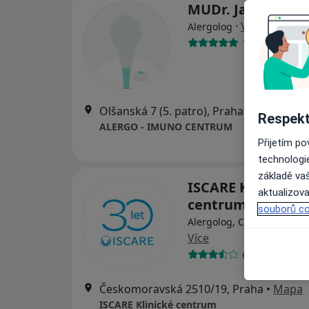
MUDr. Jana Práz
·
Více
Alergolog
19 názorů
Olšanská 7 (5. patro), Praha
•
Mapa
Respekt
ALERGO - IMUNO CENTRUM
Přijetím p
technologi
základě vaš
ISCARE Klinické
aktualizova
centrum
souborů co
Alergolog, Chirurg, Derm
Více
6 názorů
Českomoravská 2510/19, Praha
•
Mapa
ISCARE Klinické centrum