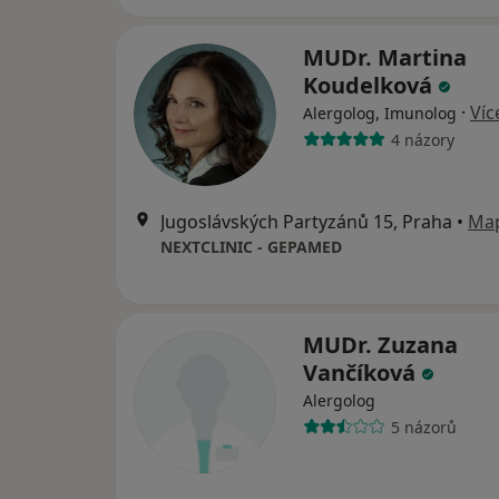
MUDr. Martina
Koudelková
·
Víc
Alergolog, Imunolog
4 názory
Jugoslávských Partyzánů 15, Praha
•
Ma
NEXTCLINIC - GEPAMED
MUDr. Zuzana
Vančíková
Alergolog
5 názorů