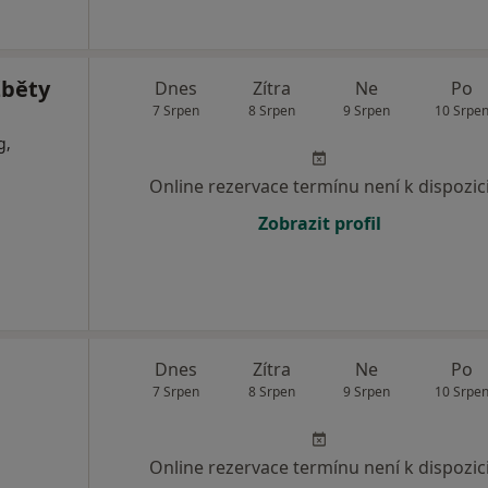
žběty
Dnes
Zítra
Ne
Po
7 Srpen
8 Srpen
9 Srpen
10 Srpe
g,
Online rezervace termínu není k dispozic
Zobrazit profil
Dnes
Zítra
Ne
Po
7 Srpen
8 Srpen
9 Srpen
10 Srpe
Online rezervace termínu není k dispozic