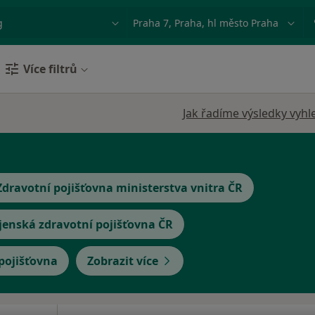
ace, nemoc nebo příjmení
Město nebo region
Více filtrů
Jak řadíme výsledky vyhl
Zdravotní pojišťovna ministerstva vnitra ČR
jenská zdravotní pojišťovna ČR
 pojišťovna
Zobrazit více