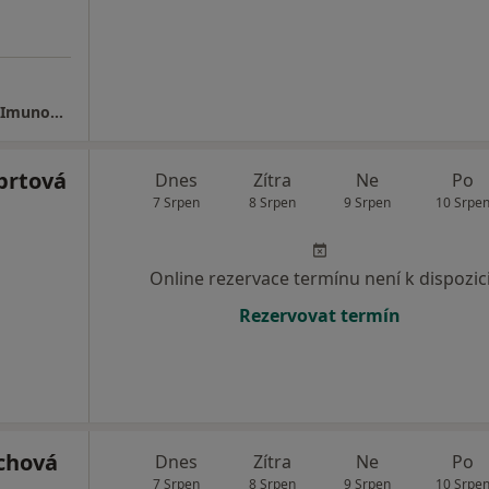
Alergologie MUDr. Zuzana Vančíková, CSc. - Imunogen s.r.o.
brtová
Dnes
Zítra
Ne
Po
7 Srpen
8 Srpen
9 Srpen
10 Srpe
Online rezervace termínu není k dispozic
Rezervovat termín
chová
Dnes
Zítra
Ne
Po
7 Srpen
8 Srpen
9 Srpen
10 Srpe