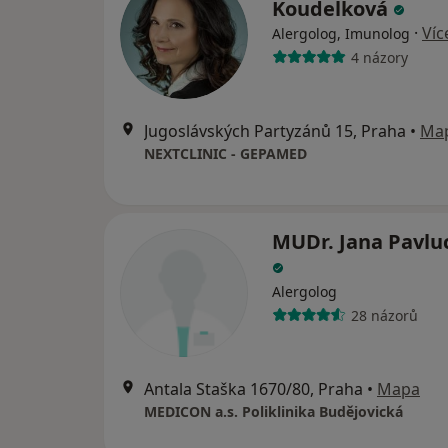
Koudelková
·
Víc
Alergolog, Imunolog
4 názory
Jugoslávských Partyzánů 15, Praha
•
Ma
NEXTCLINIC - GEPAMED
MUDr. Jana Pavlu
Alergolog
28 názorů
Antala Staška 1670/80, Praha
•
Mapa
MEDICON a.s. Poliklinika Budějovická