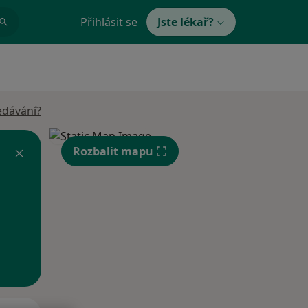
Přihlásit se
Jste lékař?
edávání?
Rozbalit mapu