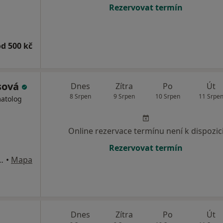
Rezervovat termín
od 500 kč
sová
Dnes
Zítra
Po
Út
8 Srpen
9 Srpen
10 Srpen
11 Srpe
matolog
Online rezervace termínu není k dispozic
Rezervovat termín
Pražská tržnice, hala 27, Praha
•
Mapa
Dnes
Zítra
Po
Út