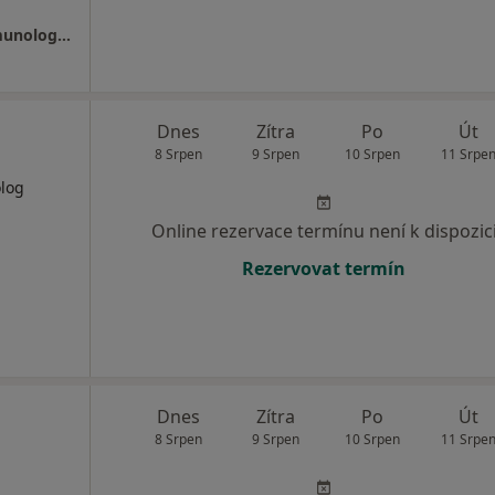
Oddělení akutních lůžek (Alergologická a imunologická ambulance) Fakultní Thomayerova nemocnice
Dnes
Zítra
Po
Út
8 Srpen
9 Srpen
10 Srpen
11 Srpe
log
Online rezervace termínu není k dispozic
Rezervovat termín
Dnes
Zítra
Po
Út
8 Srpen
9 Srpen
10 Srpen
11 Srpe