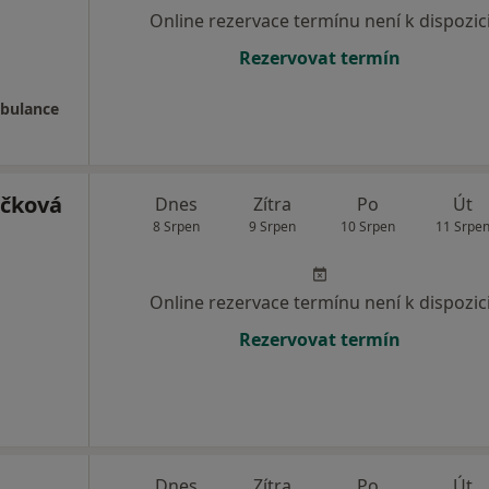
Online rezervace termínu není k dispozic
Rezervovat termín
mbulance
ačková
Dnes
Zítra
Po
Út
8 Srpen
9 Srpen
10 Srpen
11 Srpe
Online rezervace termínu není k dispozic
Rezervovat termín
Dnes
Zítra
Po
Út