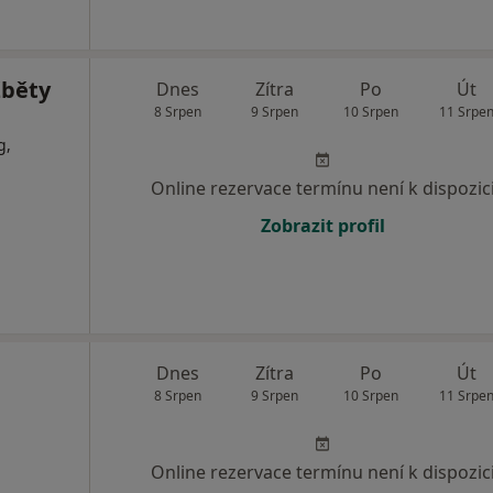
žběty
Dnes
Zítra
Po
Út
8 Srpen
9 Srpen
10 Srpen
11 Srpe
g,
Online rezervace termínu není k dispozic
Zobrazit profil
Dnes
Zítra
Po
Út
8 Srpen
9 Srpen
10 Srpen
11 Srpe
Online rezervace termínu není k dispozic