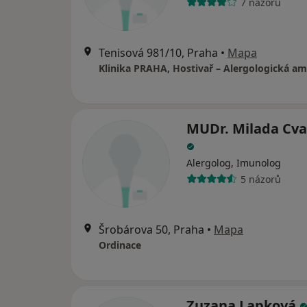
7 názorů
Tenisová 981/10, Praha
•
Mapa
Klinika PRAHA, Hostivař – Alergologická a
MUDr. Milada Cv
Alergolog, Imunolog
5 názorů
Šrobárova 50, Praha
•
Mapa
Ordinace
Zuzana Lapková