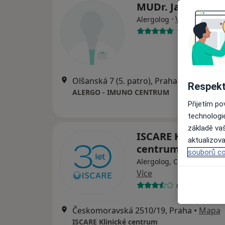
MUDr. Jana Práz
·
Více
Alergolog
19 názorů
Olšanská 7 (5. patro), Praha
•
Mapa
Respekt
ALERGO - IMUNO CENTRUM
Přijetím p
technologi
základě vaš
ISCARE Klinické
aktualizova
centrum
souborů co
Alergolog, Chirurg, Derm
Více
6 názorů
Českomoravská 2510/19, Praha
•
Mapa
ISCARE Klinické centrum