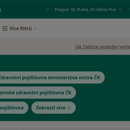
ace, nemoc nebo příjmení
Město nebo region
Více filtrů
Jak řadíme výsledky vyhl
Zdravotní pojišťovna ministerstva vnitra ČR
jenská zdravotní pojišťovna ČR
 pojišťovna
Zobrazit více